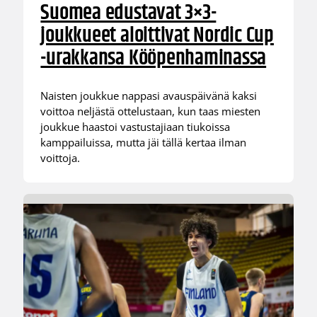
Suomea edustavat 3×3-
joukkueet aloittivat Nordic Cup
-urakkansa Kööpenhaminassa
Naisten joukkue nappasi avauspäivänä kaksi
voittoa neljästä ottelustaan, kun taas miesten
joukkue haastoi vastustajiaan tiukoissa
kamppailuissa, mutta jäi tällä kertaa ilman
voittoja.