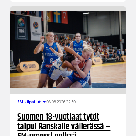
08.08.2026 22:50
EM-kilpailut
Suomen 18-vuotiaat tytöt
taipui Ranskalle välierässä –