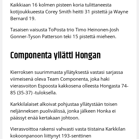
Kaikkiaan 16 kolmen pisteen koria tulittaneesta
kotijoukkueesta Corey Smith heitti 31 pistettä ja Wayne
Bernard 19.
Tasaisen vaisusta ToPosta trio Timo Heinonen-Josh
Gonner-Tyson Patterson teki 15 pistettä mieheen.
Componenta yllätti Hongan
Kierroksen suurimmasta yllätyksestä vastasi sarjassa
viimeisenä oleva Team Componenta, joka haki
vierasvoiton Espoosta kakkosena olleesta Hongasta 74-
85 (35-37) -tuloksella.
Karkkilalaiset alkoivat pohjustaa yllätystään toisen
neljänneksen puolivälissä, jonka jälkeen Honka ei
päässyt enää kertakaan johtoon.
Vierasvoittoa rakensi vahvasti vasta tiistaina Karkkilan
kokoonpanoon liittynyt 193-senttinen