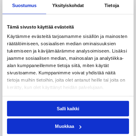
Suostumus
Yksityiskohdat
Tietoja
Antero Lehto nousi Pyrinnön tehokkaimmaksi 20
pisteellä. M.C. Mazique heitti 17 ja Damon Williams 16
pistettä.
Tämä sivusto käyttää evästeitä
Vieraista koritehtailu sujui vain Glenn Stokesilta 27
Käytämme evästeitä tarjoamamme sisällön ja mainosten
pisteen edestä.
räätälöimiseen, sosiaalisen median ominaisuuksien
tukemiseen ja kävijämäärämme analysoimiseen. Lisäksi
(STT)
jaamme sosiaalisen median, mainosalan ja analytiikka-
Korisliigan täydelliset ottelutilastot sekä muita tilastoja
alan kumppaneillemme tietoja siitä, miten käytät
löytyy Koripalloliiton tilastopalvelusta,
www.basket.fi
.
sivustoamme. Kumppanimme voivat yhdistää näitä
tietoja muihin tietoihin, joita olet antanut heille tai joita on
Lisätietoja:
/sarjat_tulokset/korisliiga/
kerätty, kun olet käyttänyt heidän palvelujaan.
Päivitetty
27.02.2008
Salli kaikki
Henkilöt
Muokkaa