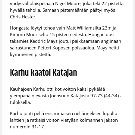
yhdysvaltalaispelaaja Nigel Moore, joka teki 22 pistettä
hyvällä teholla. Samaan pistemäärään päätyi myös
Chris Hester.
Hongasta löytyi tehoa vain Matt Williamsilta 23:n ja
Kimmo Muuriselta 15 pisteen edestä. Hongan uusi
takamies Keddric Mays joutui paikkaamaan angiinaan
sairastuneen Petteri Koposen poissaoloa. Mays heitti
kymmenen pistettä.
Karhu kaatoi Katajan
Kauhajoen Karhu otti kotivoiton kaksi pykälää
ylempänä olevasta Joensuun Katajasta 97-73 (44-34) -
tuloksella.
Karhu johti peliä ensimmäisen neljänneksen lopulta
lähtien ja ratkaisi voiton vietyään kolmannen jakson
numeroin 31-17.