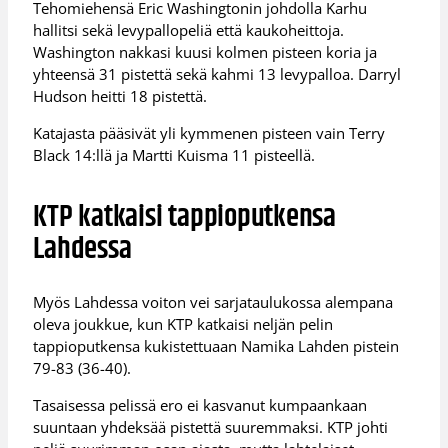
Tehomiehensä Eric Washingtonin johdolla Karhu
hallitsi sekä levypallopeliä että kaukoheittoja.
Washington nakkasi kuusi kolmen pisteen koria ja
yhteensä 31 pistettä sekä kahmi 13 levypalloa. Darryl
Hudson heitti 18 pistettä.
Katajasta pääsivät yli kymmenen pisteen vain Terry
Black 14:llä ja Martti Kuisma 11 pisteellä.
KTP katkaisi tappioputkensa
Lahdessa
Myös Lahdessa voiton vei sarjataulukossa alempana
oleva joukkue, kun KTP katkaisi neljän pelin
tappioputkensa kukistettuaan Namika Lahden pistein
79-83 (36-40).
Tasaisessa pelissä ero ei kasvanut kumpaankaan
suuntaan yhdeksää pistettä suuremmaksi. KTP johti