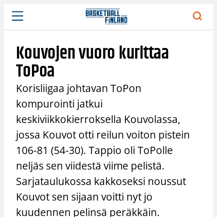
Siirry
sisältöön
Kouvojen vuoro kurittaa
ToPoa
Korisliigaa johtavan ToPon
kompurointi jatkui
keskiviikkokierroksella Kouvolassa,
jossa Kouvot otti reilun voiton pistein
106-81 (54-30). Tappio oli ToPolle
neljäs sen viidestä viime pelistä.
Sarjataulukossa kakkoseksi noussut
Kouvot sen sijaan voitti nyt jo
kuudennen pelinsä peräkkäin.