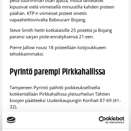
peliä suurimman osan ajasta, mutta lahtelaiset
kipusivat vielä viimeisellä minuutilla kahden pisteen
päähän. KTP:n viimeiset pisteet sinetöi
vapaaheittoviivalta Baboucarr Bojang.
Steve Smith heitti kotkalaisille 25 pistettä ja Bojang
paransi sarjan piste-ennätyksensä 21:een.
Pierre Jallow nousi 18 pisteellään kotijoukkueen
tehokkaimmaksi.
Pyrintö parempi Pirkkahallissa
Tampereen Pyrintö päihitti poikkeuksellisella
kotikentällään Pirkkahallissa yleisurheilun Tähtien
kisojen päätteeksi Uudenkaupungin Korihait 87-69 (41-
32).
Pyrintö johti peliä tasaisesti kymmenkunta pistettä
toiselta neljännekseltä lähtien. Viimeisellä
kymmenminuuttisella ero kaksinkertaistui.