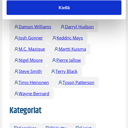
Antero Lehto
Baboucarr Bojang
Kiellä
Chris Hester
Corey Smith
Damon Williams
Darryl Hudson
Josh Gonner
Keddric Mays
M.C. Mazique
Martti Kuisma
Nigel Moore
Pierre Jallow
Steve Smith
Terry Black
Timo Heinonen
Tyson Patterson
Wayne Bernard
Kategoriat