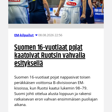
08.08.2026 22:56
EM-kilpailut
Suomen 16-vuotiaat pojat
kaatoivat Ruotsin vahvalla
esityksellä
Suomen 16-vuotiaat pojat nappasivat toisen
peräkkäisen voittonsa B-divisioonan EM-
kisoissa, kun Ruotsi kaatui lukemin 98–79.
Suomi johti ottelua alusta loppuun ja rakensi
ratkaisevan eron vahvan ensimmäisen puoliajan
aikana.