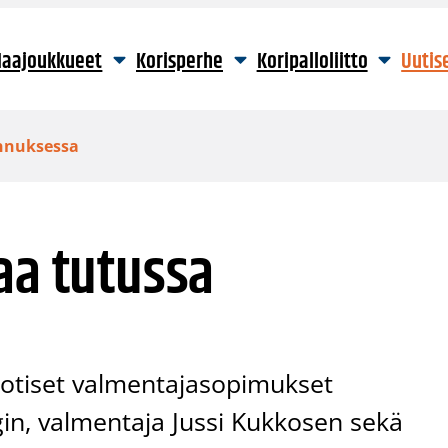
aajoukkueet
Korisperhe
Koripalloliitto
Uutis
ennuksessa
aa tutussa
uotiset valmentajasopimukset
in, valmentaja Jussi Kukkosen sekä