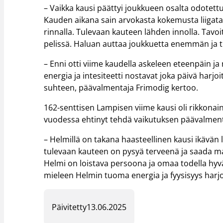
– Vaikka kausi päättyi joukkueen osalta odotettu
Kauden aikana sain arvokasta kokemusta liigata
rinnalla. Tulevaan kauteen lähden innolla. Tavoi
pelissä. Haluan auttaa joukkuetta enemmän ja t
– Enni otti viime kaudella askeleen eteenpäin ja 
energia ja intesiteetti nostavat joka päivä harj
suhteen, päävalmentaja Frimodig kertoo.
162-senttisen Lampisen viime kausi oli rikkonai
vuodessa ehtinyt tehdä vaikutuksen päävalment
– Helmillä on takana haasteellinen kausi ikävä
tulevaan kauteen on pysyä terveenä ja saada mah
Helmi on loistava persoona ja omaa todella hyv
mieleen Helmin tuoma energia ja fyysisyys harjoi
Päivitetty
13.06.2025