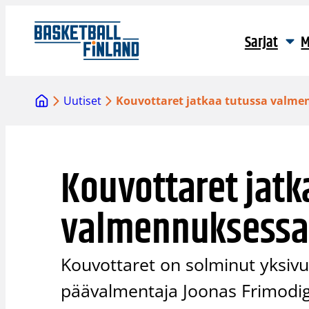
Siirry
sisältöön
Sarjat
M
Uutiset
Kouvottaret jatkaa tutussa valm
Kouvottaret jatk
valmennuksessa
Kouvottaret on solminut yksiv
päävalmentaja Joonas Frimodig