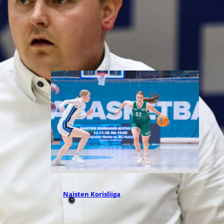
amerikkalaispelaaja Ayana
Emmanuelin kanssa. 25-vuotias
takapelaaja aloittaa neljännen
kautensa ammattilaiskentillä.
27.07.2026 12:09
Naisten Korisliiga