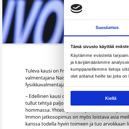
Suostumus
Tämä sivusto käyttää eväste
Käytämme evästeitä tarjoama
ja kävijämäärämme analysoim
kumppaneillemme tietoja siitä
Tuleva kausi on Frimodigille kuudes Kouvottari
olet antanut heille tai joita o
valmentajana Naisten Korisliigassa. Immo Hietak
fysiikkavalmentajana.
– Edellinen kausi oli runkosarjan osalta onnistu
Kiellä
tullut tehtyä paljon yksin sekä yhdessä Jussin 
hommassa. Yhteistyö on sujunut hienosti ja on h
Immon jatkosopimus on myös loistava asia meill
kanssa todella hyvin toimeen ja tuo arvokkaan