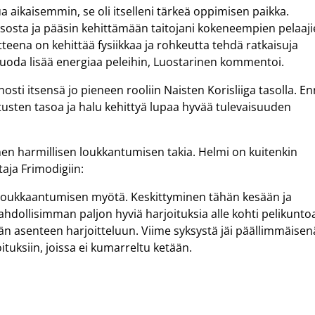
a aikaisemmin, se oli itselleni tärkeä oppimisen paikka.
sosta ja pääsin kehittämään taitojani kokeneempien pelaaj
tteena on kehittää fysiikkaa ja rohkeutta tehdä ratkaisuja
uoda lisää energiaa peleihin, Luostarinen kommentoi.
nosti itsensä jo pieneen rooliin Naisten Korisliiga tasolla. En
oitusten tasoa ja halu kehittyä lupaa hyvää tulevaisuuden
nen harmillisen loukkantumisen takia. Helmi on kuitenkin
aja Frimodigiin:
n loukkaantumisen myötä. Keskittyminen tähän kesään ja
dollisimman paljon hyviä harjoituksia alle kohti pelikunto
än asenteen harjoitteluun. Viime syksystä jäi päällimmäisen
tuksiin, joissa ei kumarreltu ketään.