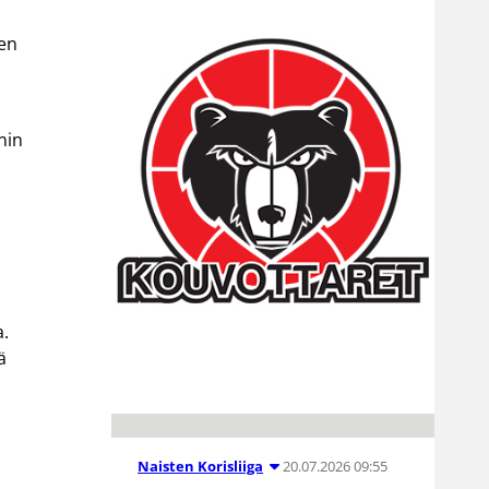
ien
nin
a.
ä
20.07.2026 09:55
Naisten Korisliiga