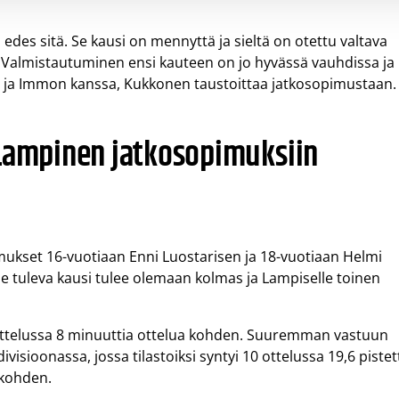
n edes sitä. Se kausi on mennyttä ja sieltä on otettu valtava
 Valmistautuminen ensi kauteen on jo hyvässä vauhdissa ja
 ja Immon kanssa, Kukkonen taustoittaa jatkosopimustaan.
 Lampinen jatkosopimuksiin
mukset 16-vuotiaan Enni Luostarisen ja 18-vuotiaan Helmi
e tuleva kausi tulee olemaan kolmas ja Lampiselle toinen
25 ottelussa 8 minuuttia ottelua kohden. Suuremman vastuun
visioonassa, jossa tilastoiksi syntyi 10 ottelussa 19,6 pistet
a kohden.