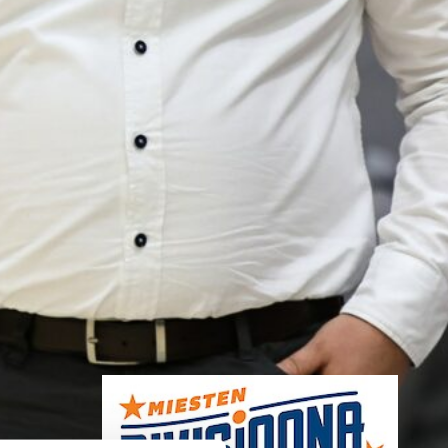
Ida Riihijärvi
jatkaa Hongan
naisissa
Tapiolan Hongan kasvatti ja
viime kaudella Naisten
Korisliigassa debytoinut Ida
Riihijärvi jatkaa Hongan naisten
edustusjoukkueessa myös
kaudella 2026-27.