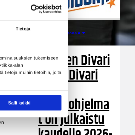
Tietoja
Miesten I divisioona A
21.07.2026 07:12
 Mikko Mäkelä
Miesten Divari
 ominaisuuksien tukemiseen
tiikka-alan
A:n ja Divari
ietoja muihin tietoihin, joita
B:n
otteluohjelma
 on
Salli kaikki
t on julkaistu
en
kaudelle 2026-
n