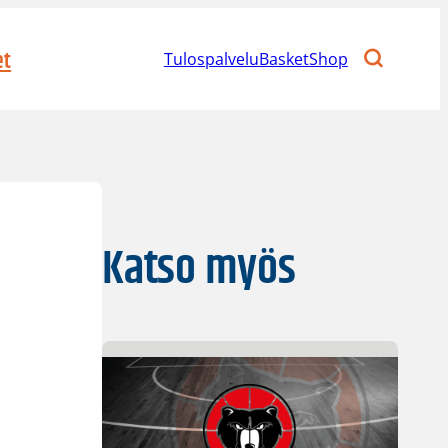
et
Tulospalvelu
BasketShop
Katso myös