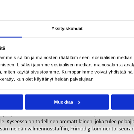
Yksityiskohdat
Joonas Frimodig jatkaa Kouvottarien päävalmentajana. Kuva:
itä
mme sisällön ja mainosten räätälöimiseen, sosiaalisen median
iseen. Lisäksi jaamme sosiaalisen median, mainosalan ja analy
, miten käytät sivustoamme. Kumppanimme voivat yhdistää näitä t
en päävalmentajana ja Kukkosella alkaa kolmas kausi
n kerätty, kun olet käyttänyt heidän palvelujaan.
alliolle tuleva kausi tulee olemaan toinen Kouvottarien
nut, mutta pudotuspeleissä pettymys oli suuri. Reflektointia
Muokkaa
kanssa ja ollaan taas yhden kauden kokeneempia tässä
yvä jatkaa kohti tulevaa kautta tutun aisaparin kanssa.
e. Kyseessä on todellinen ammattilainen, joka tulee pelaaji
 lisän meidän valmennusstaffiin, Frimodig kommentoi seura