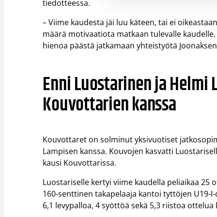
tiedotteessa.
– Viime kaudesta jäi luu käteen, tai ei oikeastaa
määrä motivaatiota matkaan tulevalle kaudelle.
hienoa päästä jatkamaan yhteistyötä Joonaksen
Enni Luostarinen ja Helmi
Kouvottarien kanssa
Kouvottaret on solminut yksivuotiset jatkosopi
Lampisen kanssa. Kouvojen kasvatti Luostarisell
kausi Kouvottarissa.
Luostariselle kertyi viime kaudella peliaikaa 
160-senttinen takapelaaja kantoi tyttöjen U19-I-di
6,1 levypalloa, 4 syöttöä sekä 5,3 riistoa ottelu