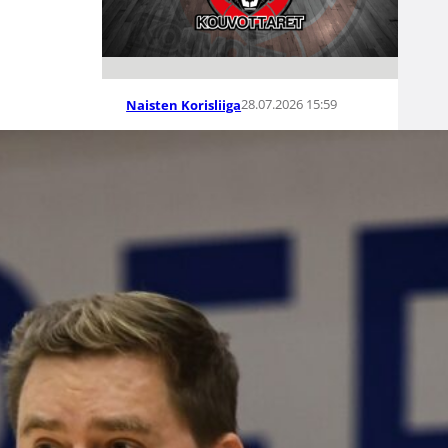
28.07.2026 15:59
Naisten Korisliiga
Ayana
Emmanuel
vahvistamaan
Kouvottaria
Kouvottaret on solminut 1-
vuotisen pelaajasopimuksen