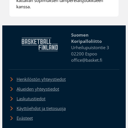
kattavan sopimuksen tamperelaisjoukkueen
kanssa.
Suomen
Koripalloliitto
Urheilupuistontie 3
02200 Espoo
office@basket.fi
Henkilöstön yhteystiedot
Alueiden yhteystiedot
Laskutustiedot
Käyttöehdot ja tietosuoja
Evästeet