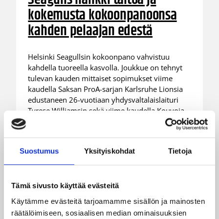
kokemusta kokoonpanoonsa
kahden pelaajan edestä
Helsinki Seagullsin kokoonpano vahvistuu
kahdella tuoreella kasvolla. Joukkue on tehnyt
tulevan kauden mittaiset sopimukset viime
kaudella Saksan ProA-sarjan Karlsruhe Lionsia
edustaneen 26-vuotiaan yhdysvaltalaislaituri
Tyrese Williamsin sekä viime kaudella Kouvoja
edustaneen 32-vuotiaan Timi Puittisen kanssa.
Suostumus
Yksityiskohdat
Tietoja
Tämä sivusto käyttää evästeitä
Käytämme evästeitä tarjoamamme sisällön ja mainosten
räätälöimiseen, sosiaalisen median ominaisuuksien