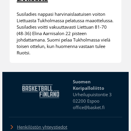
Susiladies nappasi harvinaislaatuisen voiton
Liettuasta Tukholmassa pelatussa maaottelussa.
Susiladies voitti vakuuttavasti Liettuan 81-70
(48-36) Elina Aarnisalon 22 pisteen
johdattamana. Suomi pelaa Tukholmassa vielä
toisen ottelun, kun huomenna vastaan tulee
Ruotsi.
Suomen
Koripalloliitto
Urheilupuistontie 3
02200 Espoo
office@basket.fi
Henkilöstön yhteystiedot