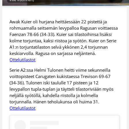
Awak Kuier oli hurjana heittäessään 22 pistettä ja
rohmuamalla seitsemän levypalloa Ragusan voittaessa
Faenzan 78-66 (34-33). Kuier sai tilastoihinsa lisäksi
kolme torjuntaa, kaksi riistoa ja syötön. Kuier on Serie
A1:n torjuntatilaston selvä ykkönen 2,4 torjunnan
keskiarvolla. Ragusa on sarjassa neljäntenä.
Ottelutilastot
Serie A2:ssa Helmi Tulonen heitti viime sekunneilla
voittopisteet Carugaten kukistaessa Trevison 69-67
(34-36). Tulonen iski taululle 17 pisteen ja 12
levypallon tupla-tuplan ja täytteli tilastoriviään myös
neljällä syötöllä, kahdella riistolla ja kolmella
torjunnalla. Hänen teholukunsa oli huima 31.
Ottelutilastot