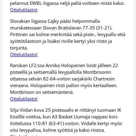
pelannut EWBL-liigassa neljä peliä voittaen niistä kaksi.
Ottelutilastot
Slovakian liigassa Cajky pääsi helpommalla
murskatessaan Slovan Bratislavan 77-35 (31-21).
Pirttinen sai kolme merkintää sekä piste-, levypallo että
syöttötilastoon ja lisäksi riville kertyi yksi riisto ja
torjunta.
Ottelutilastot
Ranskan LF2:ssa Annika Holopainen loisti jälleen 22
pisteellä ja seitsemällä levypallolla Montbrisonin
ottaessa selvän 82-64-voiton sarjakärki Chartresin
vieraana. Holopainen riisti pallon myös kertaalleen.
Montbrison on seitsemäntenä.
Ottelutilastot
Silja Viidan kova 25 pistesaalis ei riittänyt tuomaan IK
Eosillle voittoa, kun A3 Basket Uumaja nappasi kori-
ilottelussa 110-81 (63-41)-voiton. Viidalle kertyi myös
viisi levypalloa, kolme syöttöä ja kaksi riistoa.