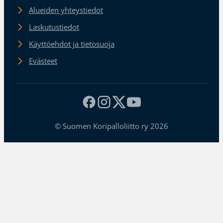
Alueiden yhteystiedot
Laskutustiedot
Käyttöehdot ja tietosuoja
Evästeet
© Suomen Koripalloliitto ry 2026