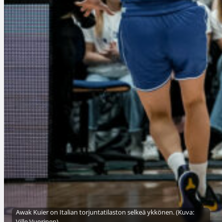
Awak Kuier on Italian torjuntatilaston selkeä ykkönen. (Kuva:
Ville Vuorinen)