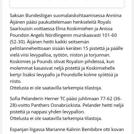
Saksan Bundesliigan suomalaiskohtaamisessa Anniina
Äijänen pääsi paukuttelemaan henkseleitä Royals
Saarlouisin voittaessa Elina Koskimiehen ja Anissa
Poundsin Angels Nördlingenin murskaavasti 101-60
(52-30). Äijänen heitti kaikki seitsemän
pelitilanneheittoaan sisään keräten 15 pistettä ja päälle
vielä viisi levypalloa, syötön, riiston ja torjunnan.
Koskimies ja Pounds olivat Royalsin pihdeissä, kun
molemmat kasasivat neljä pistettä ja Koskimiehelle
kertyi lisäksi levypallo ja Poundsille kolme syöttöä ja
riisto.
Ottelusta ei ole saatavilla tarkempia tilastoja.
Sofia Pelanderin Herner TC pääsi juhlimaan 77-62 (36-
28)-voitto Panthers Osnabrückista. Pelander heitti neljä
pistettä ja nappasi yhden levypallon.
Ottelusta ei ole saatavilla tarkempia tilastoja.
Espanjan liigassa Marianne Kalinin Bembibre otti kovan