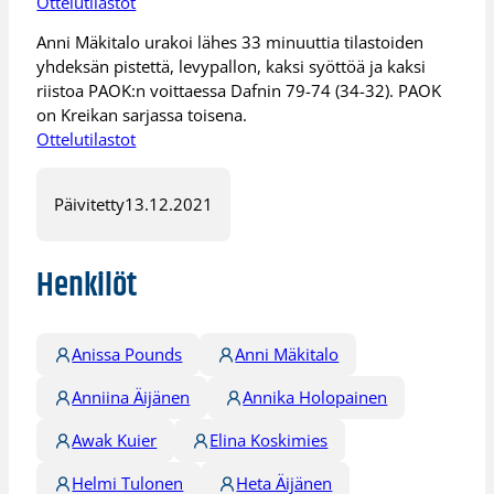
Ottelutilastot
Anni Mäkitalo urakoi lähes 33 minuuttia tilastoiden
yhdeksän pistettä, levypallon, kaksi syöttöä ja kaksi
riistoa PAOK:n voittaessa Dafnin 79-74 (34-32). PAOK
on Kreikan sarjassa toisena.
Ottelutilastot
Päivitetty
13.12.2021
Henkilöt
Anissa Pounds
Anni Mäkitalo
Anniina Äijänen
Annika Holopainen
Awak Kuier
Elina Koskimies
Helmi Tulonen
Heta Äijänen