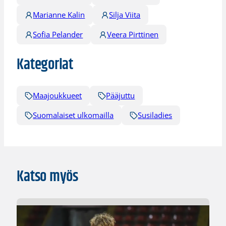
Marianne Kalin
Silja Viita
Sofia Pelander
Veera Pirttinen
Kategoriat
Maajoukkueet
Pääjuttu
Suomalaiset ulkomailla
Susiladies
Katso myös