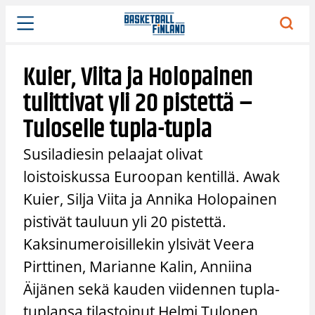
Siirry
sisältöön
Kuier, Viita ja Holopainen
tulittivat yli 20 pistettä –
Tuloselle tupla-tupla
Susiladiesin pelaajat olivat
loistoiskussa Euroopan kentillä. Awak
Kuier, Silja Viita ja Annika Holopainen
pistivät tauluun yli 20 pistettä.
Kaksinumeroisillekin ylsivät Veera
Pirttinen, Marianne Kalin, Anniina
Äijänen sekä kauden viidennen tupla-
tuplansa tilastoinut Helmi Tulonen.