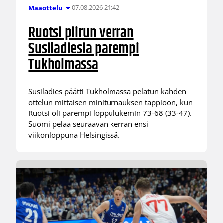
07.08.2026 21:42
Maaottelu
Ruotsi piirun verran
Susiladiesia parempi
Tukholmassa
Susiladies päätti Tukholmassa pelatun kahden
ottelun mittaisen miniturnauksen tappioon, kun
Ruotsi oli parempi loppulukemin 73-68 (33-47).
Suomi pelaa seuraavan kerran ensi
viikonloppuna Helsingissä.