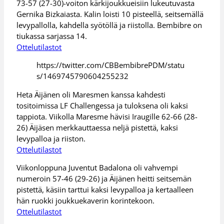
73-57 (27-30)-voiton kärkijoukkueisiin lukeutuvasta
Gernika Bizkaiasta. Kalin loisti 10 pisteellä, seitsemällä
levypallolla, kahdella syötöllä ja riistolla. Bembibre on
tiukassa sarjassa 14.
Ottelutilastot
https://twitter.com/CBBembibrePDM/statu
s/1469745790604255232
Heta Äijänen oli Maresmen kanssa kahdesti
tositoimissa LF Challengessa ja tuloksena oli kaksi
tappiota. Viikolla Maresme hävisi Iraugille 62-66 (28-
26) Äijäsen merkkauttaessa neljä pistettä, kaksi
levypalloa ja riiston.
Ottelutilastot
Viikonloppuna Juventut Badalona oli vahvempi
numeroin 57-46 (29-26) ja Äijänen heitti seitsemän
pistettä, käsiin tarttui kaksi levypalloa ja kertaalleen
hän ruokki joukkuekaverin korintekoon.
Ottelutilastot