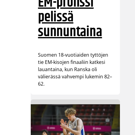
EM-pronssi
pelissä
sunnuntaina
Suomen 18-vuotiaiden tyttöjen
tie EM-kisojen finaaliin katkesi
lauantaina, kun Ranska oli
välierässä vahvempi lukemin 82–
62.