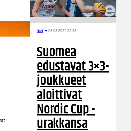
08.08.2026 22:58
3×3
Suomea
edustavat 3×3-
joukkueet
aloittivat
Nordic Cup -
urakkansa
vat