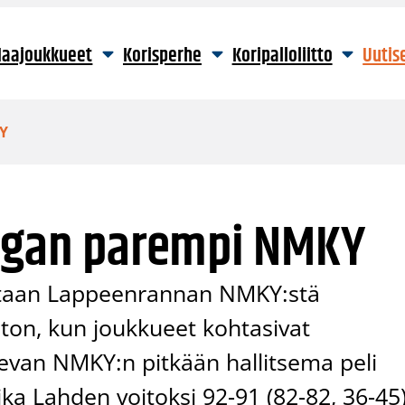
aajoukkueet
Korisperhe
Koripalloliitto
Uutis
KY
iigan parempi NMKY
staan Lappeenrannan NMKY:stä
ton, kun joukkueet kohtasivat
ilevan NMKY:n pitkään hallitsema peli
ka Lahden voitoksi 92-91 (82-82, 36-45)