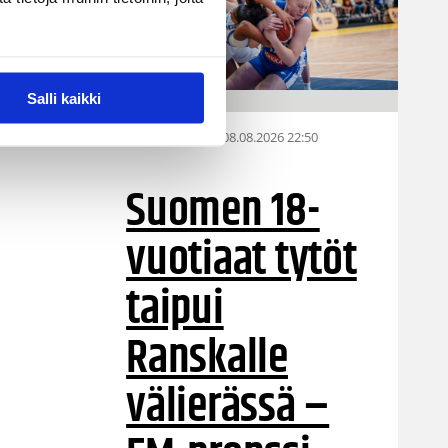
Salli kaikki
08.08.2026 22:50
EM-kilpailut
Suomen 18-
vuotiaat tytöt
taipui
Ranskalle
välierässä –