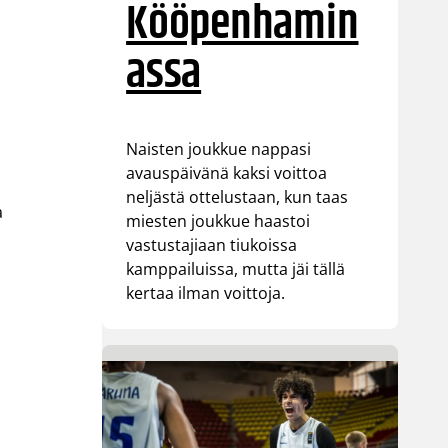
Kööpenhamin
assa
Naisten joukkue nappasi
avauspäivänä kaksi voittoa
neljästä ottelustaan, kun taas
a
miesten joukkue haastoi
vastustajiaan tiukoissa
kamppailuissa, mutta jäi tällä
kertaa ilman voittoja.