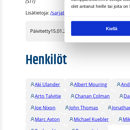
(STT)
olet antanut heille tai joita o
Lisätietoja:
/sarjat_tulokset/korisliiga/
Kiellä
Päivitetty
15.01.2006
Henkilöt
Aki Ulander
Albert Mouring
And
Arto Talvitie
Chanan Colman
Da
Joe Nixon
John Thomas
Jonatha
Marc Axton
Michael Kuebler
Mi