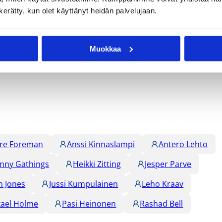
n kerätty, kun olet käyttänyt heidän palvelujaan.
Muokkaa
re Foreman
Anssi Kinnaslampi
Antero Lehto
nny Gathings
Heikki Zitting
Jesper Parve
n Jones
Jussi Kumpulainen
Leho Kraav
kael Holme
Pasi Heinonen
Rashad Bell