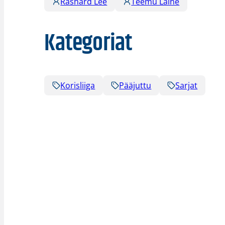
Rashard Lee
Teemu Laine
Kategoriat
Korisliiga
Pääjuttu
Sarjat