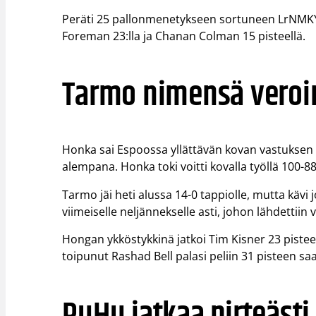
Peräti 25 pallonmenetykseen sortuneen LrNMKY:
Foreman 23:lla ja Chanan Colman 15 pisteellä.
Tarmo nimensä veroi
Honka sai Espoossa yllättävän kovan vastuksen
alempana. Honka toki voitti kovalla työllä 100-88
Tarmo jäi heti alussa 14-0 tappiolle, mutta kävi 
viimeiselle neljännekselle asti, johon lähdettiin 
Hongan ykköstykkinä jatkoi Tim Kisner 23 pisteel
toipunut Rashad Bell palasi peliin 31 pisteen saal
PuHu jatkaa pirteästi