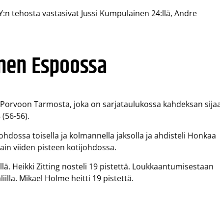
n tehosta vastasivat Jussi Kumpulainen 24:llä, Andre
nen Espoossa
 Porvoon Tarmosta, joka on sarjataulukossa kahdeksan sija
 (56-56).
johdossa toisella ja kolmannella jaksolla ja ahdisteli Honkaa
vain viiden pisteen kotijohdossa.
lä. Heikki Zitting nosteli 19 pistettä. Loukkaantumisestaan
iilla. Mikael Holme heitti 19 pistettä.