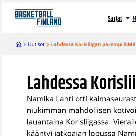
Siirry
sisältöön
Sarjat
M
Uutiset
Lahdessa Korisliigan parempi NM
Lahdessa Korisl
Namika Lahti otti kaimaseura
niukimman mahdollisen kotivoi
lauantaina Korisliigassa. Viera
kääntyi jatkoajan lopussa Nami