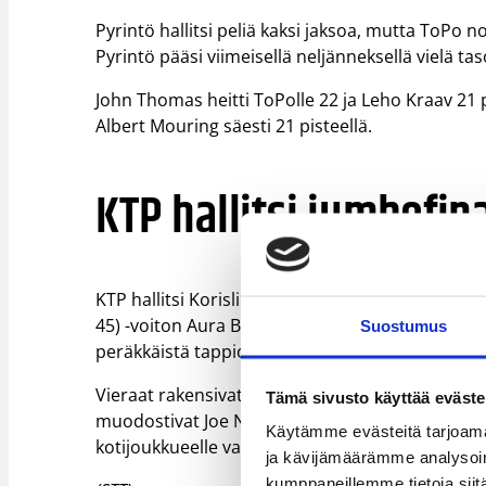
Pyrintö hallitsi peliä kaksi jaksoa, mutta ToPo no
Pyrintö pääsi viimeisellä neljänneksellä vielä ta
John Thomas heitti ToPolle 22 ja Leho Kraav 21 p
Albert Mouring säesti 21 pisteellä.
KTP hallitsi jumbofin
KTP hallitsi Korisliigan sarjataulukon kahden v
45) -voiton Aura Basketista. Tulos merkitsi KTP:l
Suostumus
peräkkäistä tappiota.
Vieraat rakensivat 15 pisteen voittonsa kolmanne
Tämä sivusto käyttää eväste
muodostivat Joe Nixon 20 pisteellä, Anssi Kinnas
Käytämme evästeitä tarjoama
kotijoukkueelle vakiopisteensä 25 ja Arto Talvitie
ja kävijämäärämme analysoim
kumppaneillemme tietoja siitä