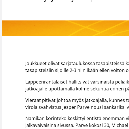
Joukkueet olivat sarjataulukossa tasapisteissä 
tasapisteisiin sijoille 2-3 niin ikään eilen voi
Lappeenrantalaiset hallitsivat varsinaista pelia
jatkoajalle upottamalla kolme sekuntia ennen p
Vieraat pitivät johtoa myös jatkoajalla, kunne
virolaisvahvistus Jesper Parve nousi sankariksi v
Namikan korinteko keskittyi entistä enemmän vie
jalkavaivaisina sivussa. Parve kokosi 30, Michael