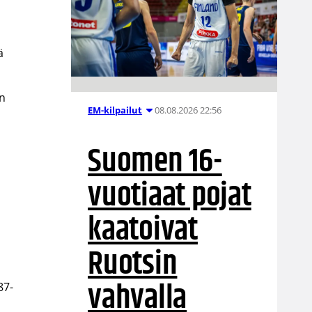
ä
en
08.08.2026 22:56
EM-kilpailut
Suomen 16-
n
vuotiaat pojat
kaatoivat
Ruotsin
vahvalla
87-