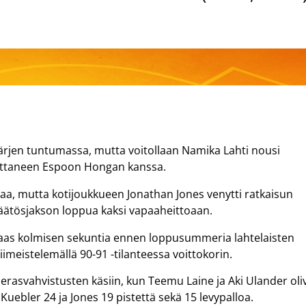
kärjen tuntumassa, mutta voitollaan Namika Lahti nousi
ton ottaneen Espoon Hongan kanssa.
ikaa, mutta kotijoukkueen Jonathan Jones venytti ratkaisun
äätösjakson loppua kaksi vapaaheittoaan.
s taas kolmisen sekuntia ennen loppusummeria lahtelaisten
iimeistelemällä 90-91 -tilanteessa voittokorin.
rasvahvistusten käsiin, kun Teemu Laine ja Aki Ulander oli
 Kuebler 24 ja Jones 19 pistettä sekä 15 levypalloa.