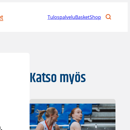
et
Tulospalvelu
BasketShop
Katso myös
.