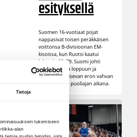
esityksellä
Suomen 16-vuotiaat pojat
nappasivat toisen peräkkäisen
voittonsa B-divisioonan EM-
kisoissa, kun Ruotsi kaatui
lukemin 98–79. Suomi johti
ottelua alusta loppuun ja
rakensi ratkaisevan eron vahvan
ensimmäisen puoliajan aikana.
-
Tietoja
 ominaisuuksien tukemiseen
tiikka-alan
ietoja muihin tietoihin, joita