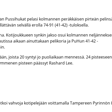
an Pussihukat pelasi kolmannen peräkkäisen pirteän pelins
ättävän selvällä erolla 74-91 (41-42) -tuloksella.
ana. Kotijoukkueen synkin jakso osui kolmannen neljänneks
utissa aikaan ainuttakaan pelikoria ja PuHun 41-42 -
in.
ään, joista 20 syntyi jo puoliaikaan mennessä. 24 pisteesee
kymmenen pisteen päässyt Rashard Lee.
koi vahvoja kotipelejään voittamalla Tampereen Pyrinnön 