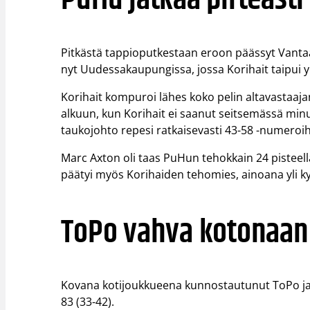
Pitkästä tappioputkestaan eroon päässyt Vanta
nyt Uudessakaupungissa, jossa Korihait taipui yll
Korihait kompuroi lähes koko pelin altavastaaj
alkuun, kun Korihait ei saanut seitsemässä minu
taukojohto repesi ratkaisevasti 43-58 -numeroih
Marc Axton oli taas PuHun tehokkain 24 pisteell
päätyi myös Korihaiden tehomies, ainoana yli 
ToPo vahva kotonaan
Kovana kotijoukkueena kunnostautunut ToPo jat
83 (33-42).