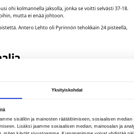
usi ohi kolmannella jaksolla, jonka se voitti selvästi 37-18.
soihin, mutta ei enää johtoon.
istettä. Antero Lehto oli Pyrinnön tehokkain 24 pisteellä,
aalia
iimeisen joukkueen kohtaamista hakemalla Turusta 77-92 (40
le kolmatta peräkkäistä voittoa ja turkulaisille jo yhdeksättä
Yksityiskohdat
lla jaksolla voittamalla sen 24-15. KTP:n tasaisen tehotrion
itä
lampi 19:llä ja Pasi Heinonen 17:llä. Danny Gathings heitti
mme sisällön ja mainosten räätälöimiseen, sosiaalisen median
 19.
iseen. Lisäksi jaamme sosiaalisen median, mainosalan ja analy
, miten käytät sivustoamme. Kumppanimme voivat yhdistää näitä t