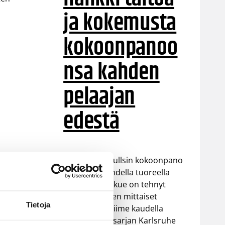
ja kokemusta
kokoonpanoo
nsa kahden
pelaajan
edestä
Helsinki Seagullsin kokoonpano
vahvistuu kahdella tuoreella
kasvolla. Joukkue on tehnyt
tulevan kauden mittaiset
Tietoja
sopimukset viime kaudella
Saksan ProA-sarjan Karlsruhe