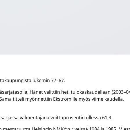
stakaupungista lukemin 77–67.
äsarjatasolla. Hänet valittiin heti tulokaskaudellaan (2003–0
ama titteli myönnettiin Ekströmille myös viime kaudella,
ääsarjassa valmentajana voittoprosentin ollessa 61,3.
n mestaruutta Helsingin NMKY:n riveissä 1984 ja 1985. Mies