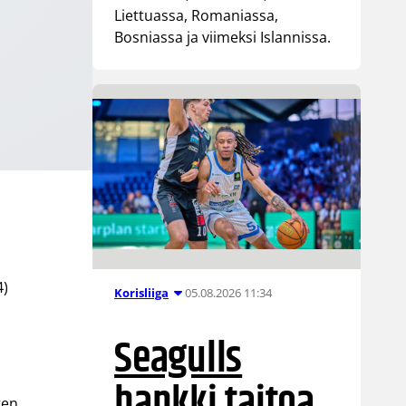
Liettuassa, Romaniassa,
Bosniassa ja viimeksi Islannissa.
4)
05.08.2026 11:34
Korisliiga
Seagulls
hankki taitoa
ten