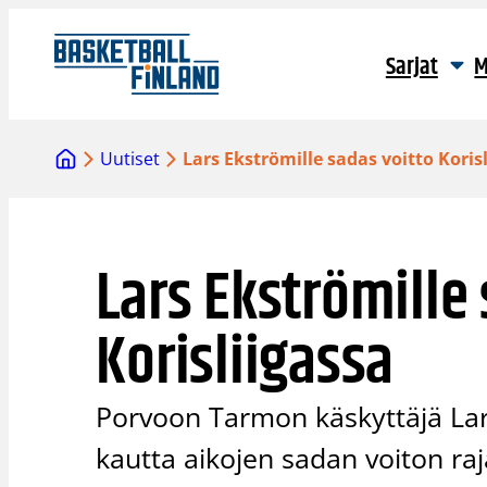
Siirry
sisältöön
Sarjat
M
Uutiset
Lars Ekströmille sadas voitto Koris
Lars Ekströmille
Korisliigassa
Porvoon Tarmon käskyttäjä Lar
kautta aikojen sadan voiton raj