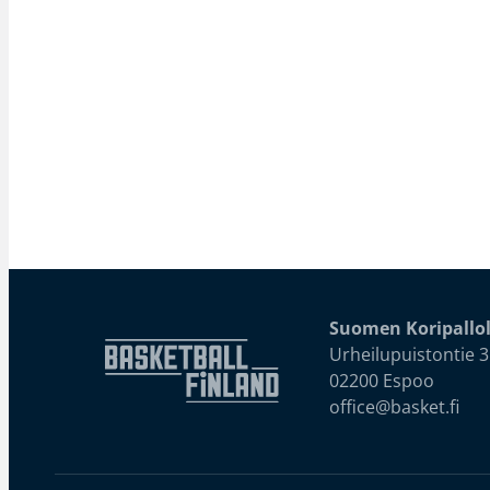
Suomen Koripallol
Urheilupuistontie 3
02200 Espoo
office@basket.fi