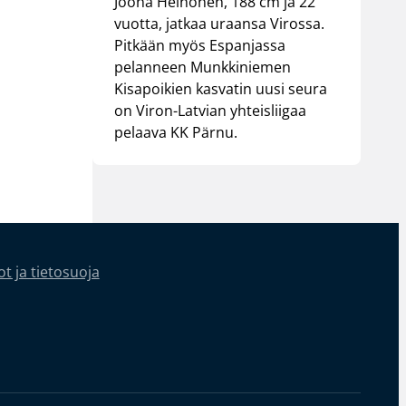
Joona Heinonen, 188 cm ja 22
vuotta, jatkaa uraansa Virossa.
Pitkään myös Espanjassa
pelanneen Munkkiniemen
Kisapoikien kasvatin uusi seura
on Viron-Latvian yhteisliigaa
pelaava KK Pärnu.
t ja tietosuoja