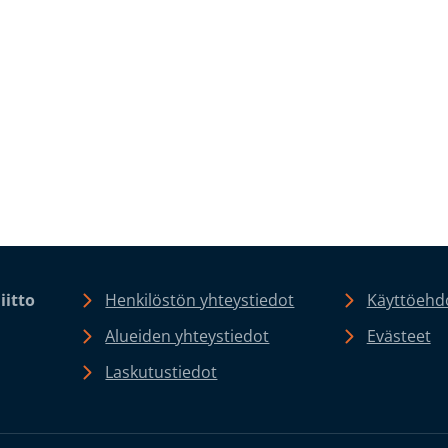
iitto
Henkilöstön yhteystiedot
Käyttöehdo
Alueiden yhteystiedot
Evästeet
Laskutustiedot