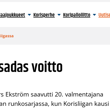
aajoukkueet
Korisperhe
Koripalloliitto
Uutis
liigassa
 sadas voitto
s Ekström saavutti 20. valmentajana
an runkosarjassa, kun Korisliigan kausi