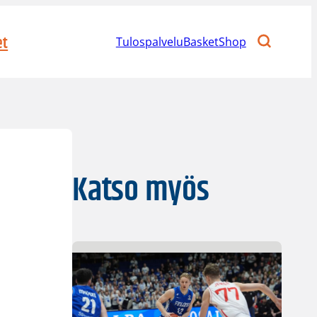
et
Tulospalvelu
BasketShop
Katso myös