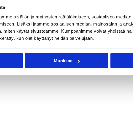
itä
mme sisällön ja mainosten räätälöimiseen, sosiaalisen median
iseen. Lisäksi jaamme sosiaalisen median, mainosalan ja analy
, miten käytät sivustoamme. Kumppanimme voivat yhdistää näitä t
n kerätty, kun olet käyttänyt heidän palvelujaan.
Muokkaa