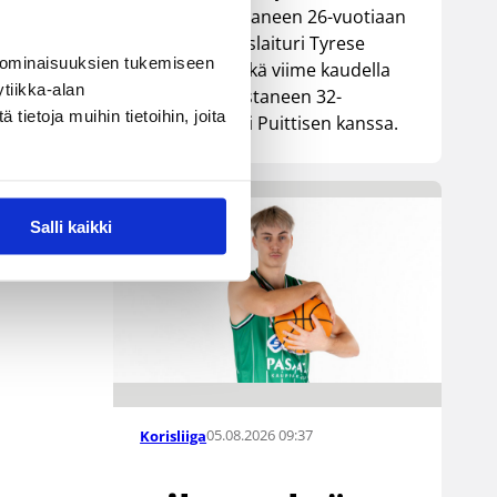
Lionsia edustaneen 26-vuotiaan
yhdysvaltalaislaituri Tyrese
 ominaisuuksien tukemiseen
Williamsin sekä viime kaudella
tiikka-alan
Kouvoja edustaneen 32-
ietoja muihin tietoihin, joita
vuotiaan Timi Puittisen kanssa.
Salli kaikki
05.08.2026 09:37
Korisliiga