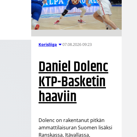
07.08.2026 09:23
Korisliiga
Daniel Dolenc
KTP-Basketin
haaviin
Dolenc on rakentanut pitkän
ammattilaisuran Suomen lisäksi
Ranskassa, Itävallassa,