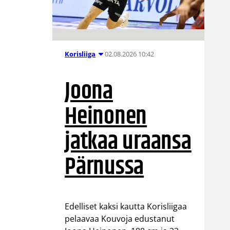
02.08.2026 10:42
Korisliiga
Joona
Heinonen
jatkaa uraansa
Pärnussa
Edelliset kaksi kautta Korisliigaa
pelaavaa Kouvoja edustanut