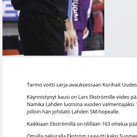
Tarmo voitti sarja-avauksessaan Korihait Uude
Käynnistynyt kausi on Lars Ekströmille viides pä
Namika Lahden luotsina vuoden valmentajaksi. S
jolloin hän johdatti Lahden SM-hopealle.
Kaikkiaan Ekströmillä on tilillään 163 ottelua p
Omalla peliuralla Ekström saavutti kaksi Suome