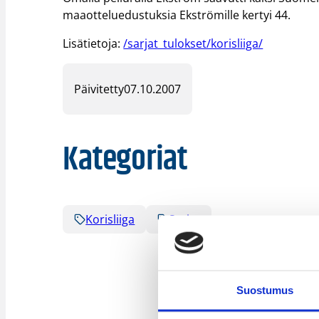
maaotteluedustuksia Ekströmille kertyi 44.
Lisätietoja:
/sarjat_tulokset/korisliiga/
Päivitetty
07.10.2007
Kategoriat
Korisliiga
Sarjat
Suostumus