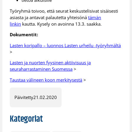
tietoa aikuisille
Työryhmä toivoo, että seurat keskustelisivat sisäisesti
asiasta ja antavat palautetta yhteisönä
tämän
linkin
kautta. Kysely on avoinna 13.3. saakka.
Dokumentit:
Lasten koripallo – luonnos Lasten urheilu -työryhmältä
>
Lasten ja nuorten fyysinen aktiivisuus ja
seuraharrastaminen Suomessa
>
Taustaa välineen koon merkitysestä
>
Päivitetty
21.02.2020
Kategoriat