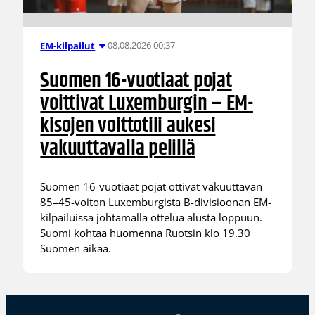
08.08.2026 00:37
EM-kilpailut
Suomen 16-vuotiaat pojat
voittivat Luxemburgin – EM-
kisojen voittotili aukesi
vakuuttavalla pelillä
Suomen 16-vuotiaat pojat ottivat vakuuttavan
85–45-voiton Luxemburgista B-divisioonan EM-
kilpailuissa johtamalla ottelua alusta loppuun.
Suomi kohtaa huomenna Ruotsin klo 19.30
Suomen aikaa.