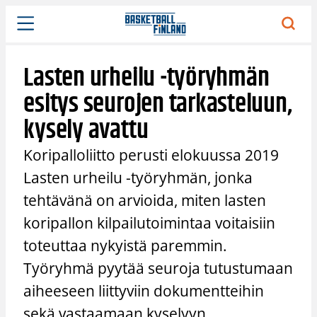
Siirry
sisältöön
Lasten urheilu -työryhmän
esitys seurojen tarkasteluun,
kysely avattu
Koripalloliitto perusti elokuussa 2019
Lasten urheilu -työryhmän, jonka
tehtävänä on arvioida, miten lasten
koripallon kilpailutoimintaa voitaisiin
toteuttaa nykyistä paremmin.
Työryhmä pyytää seuroja tutustumaan
aiheeseen liittyviin dokumentteihin
sekä vastaamaan kyselyyn.