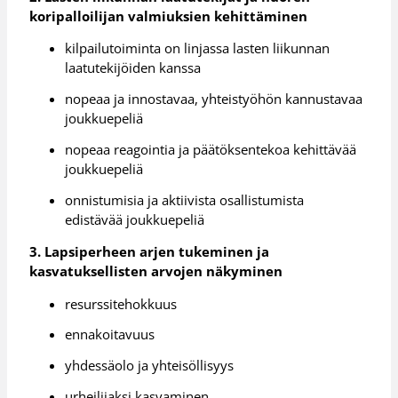
koripalloilijan valmiuksien kehittäminen
kilpailutoiminta on linjassa lasten liikunnan
laatutekijöiden kanssa
nopeaa ja innostavaa, yhteistyöhön kannustavaa
joukkuepeliä
nopeaa reagointia ja päätöksentekoa kehittävää
joukkuepeliä
onnistumisia ja aktiivista osallistumista
edistävää joukkuepeliä
3. Lapsiperheen arjen tukeminen ja
kasvatuksellisten arvojen näkyminen
resurssitehokkuus
ennakoitavuus
yhdessäolo ja yhteisöllisyys
urheilijaksi kasvaminen