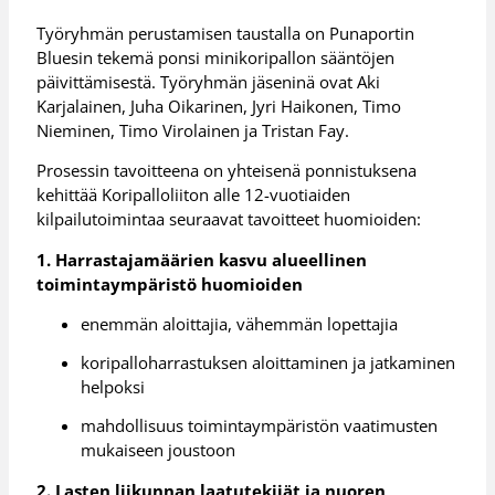
Työryhmän perustamisen taustalla on Punaportin
Bluesin tekemä ponsi minikoripallon sääntöjen
päivittämisestä. Työryhmän jäseninä ovat Aki
Karjalainen, Juha Oikarinen, Jyri Haikonen, Timo
Nieminen, Timo Virolainen ja Tristan Fay.
Prosessin tavoitteena on yhteisenä ponnistuksena
kehittää Koripalloliiton alle 12-vuotiaiden
kilpailutoimintaa seuraavat tavoitteet huomioiden:
1. Harrastajamäärien kasvu alueellinen
toimintaympäristö huomioiden
enemmän aloittajia, vähemmän lopettajia
koripalloharrastuksen aloittaminen ja jatkaminen
helpoksi
mahdollisuus toimintaympäristön vaatimusten
mukaiseen joustoon
2. Lasten liikunnan laatutekijät ja nuoren