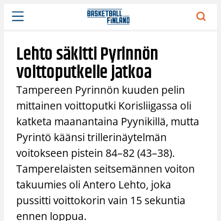
Siirry
sisältöön
Lehto säkitti Pyrinnön
voittoputkelle jatkoa
Tampereen Pyrinnön kuuden pelin
mittainen voittoputki Korisliigassa oli
katketa maanantaina Pyynikillä, mutta
Pyrintö käänsi trillerinäytelmän
voitokseen pistein 84–82 (43–38).
Tamperelaisten seitsemännen voiton
takuumies oli Antero Lehto, joka
pussitti voittokorin vain 15 sekuntia
ennen loppua.