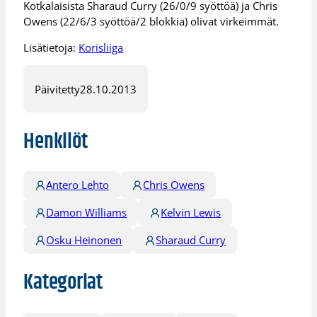
Kotkalaisista Sharaud Curry (26/0/9 syöttöä) ja Chris
Owens (22/6/3 syöttöä/2 blokkia) olivat virkeimmät.
Lisätietoja:
Korisliiga
Päivitetty
28.10.2013
Henkilöt
Antero Lehto
Chris Owens
Damon Williams
Kelvin Lewis
Osku Heinonen
Sharaud Curry
Kategoriat