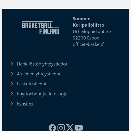
Suomen
Koripalloliitto
Urheilupuistontie 3
02200 Espoo
office@basket.fi
Henkilöstön yhteystiedot
Alueiden yhteystiedot
Laskutustiedot
Käyttöehdot ja tietosuoja
Evästeet