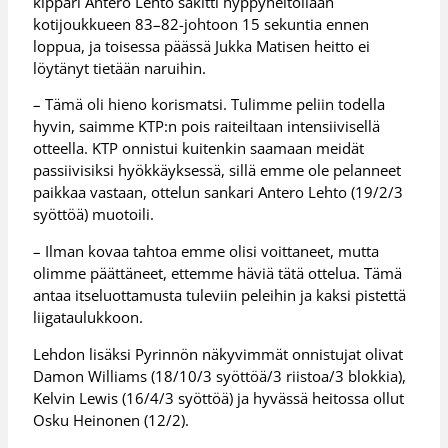
kippari Antero Lehto säkitti hyppyheitollaan
kotijoukkueen 83–82-johtoon 15 sekuntia ennen
loppua, ja toisessa päässä Jukka Matisen heitto ei
löytänyt tietään naruihin.
– Tämä oli hieno korismatsi. Tulimme peliin todella
hyvin, saimme KTP:n pois raiteiltaan intensiivisellä
otteella. KTP onnistui kuitenkin saamaan meidät
passiivisiksi hyökkäyksessä, sillä emme ole pelanneet
paikkaa vastaan, ottelun sankari Antero Lehto (19/2/3
syöttöä) muotoili.
– Ilman kovaa tahtoa emme olisi voittaneet, mutta
olimme päättäneet, ettemme häviä tätä ottelua. Tämä
antaa itseluottamusta tuleviin peleihin ja kaksi pistettä
liigataulukkoon.
Lehdon lisäksi Pyrinnön näkyvimmät onnistujat olivat
Damon Williams (18/10/3 syöttöä/3 riistoa/3 blokkia),
Kelvin Lewis (16/4/3 syöttöä) ja hyvässä heitossa ollut
Osku Heinonen (12/2).