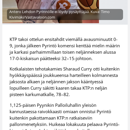
Antero Lehdon Pyrinnölle ei löydy pysäyttäjää. Kuva: Timo
Kivimäki/Vastavaloon.com
KTP takoi ottelun ensitahdit viemällä avausminuutit 0-
9, jonka jälkeen Pyrintö komensi kenttää mielin määrin
ja karkasi parhaimmillaan toisen neljänneksen alussa
17-0-kiskaisun päätteeksi 32–15-johtoon.
Kotkalaisten tehotakamies Sharaud Curry otti kuitenkin
hyökkäyspäässä joukkueensa harteilleen kolmannesta
jaksosta alkaen ja neljännen jakson kääntyessä
lopuilleen Curry säkitti kaaren takaa KTP:n neljän
pisteen karkumatkalle, 78–82.
1,125-päisen Pyynikin Palloiluhallin yleisön
kannustaessa raivokkaasti omiaan onnistui Pyrintö
kuitenkin pakottamaan KTP:n ratkaiseviin
pallonmenetyksiin. Huikeaa lokakuuta pelaava Pyrintö-