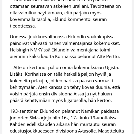
ottamaan seuraavan askeleen urallani. Tavoitteena on
olla valmiina näyttämään, että pärjään myös
kovemmalla tasolla, Eklund kommentoi seuran
tiedotteessa.
Uudessa joukkuevalinnassa Eklundin vaakakupissa
painoivat vahvasti hänen valmentajansa kokemukset.
Helsingin NMKY:ssä Eklundin valmentajana toimi
aiemmin kaksi kautta Korihaissa pelannut Atte Perttu.
– Atte on kertonut paljon omia kokemuksiaan Ugista.
Lisäksi Korihaissa on tällä hetkellä paljon hyviä ja
kokeneita pelaajia, joiden parissa pääsen varmasti
kehittymään. Aten kanssa on tehty kovaa duunia, että
voisin pärjätä ensin divisioona A:ssa ja nyt haluan
päästä kehittymään myös liigatasolla, hän kertoo.
193-senttinen Eklund on pelannut Namikan paidassa
juniorien SM-sarjoja niin 16-, 17-, kuin 19-vuotiaissa.
Kahden edelliskauden aikana hän murtautui seuran
edustusjoukkueeseen divisioona A-tasolle. Maaotteluita