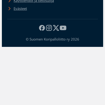
Käyttöehdot ja tietosuoja
Evästeet
© Suomen Koripalloliitto ry 2026