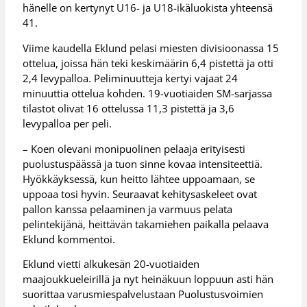
hänelle on kertynyt U16- ja U18-ikäluokista yhteensä
41.
Viime kaudella Eklund pelasi miesten divisioonassa 15
ottelua, joissa hän teki keskimäärin 6,4 pistettä ja otti
2,4 levypalloa. Peliminuutteja kertyi vajaat 24
minuuttia ottelua kohden. 19-vuotiaiden SM-sarjassa
tilastot olivat 16 ottelussa 11,3 pistettä ja 3,6
levypalloa per peli.
– Koen olevani monipuolinen pelaaja erityisesti
puolustuspäässä ja tuon sinne kovaa intensiteettiä.
Hyökkäyksessä, kun heitto lähtee uppoamaan, se
uppoaa tosi hyvin. Seuraavat kehitysaskeleet ovat
pallon kanssa pelaaminen ja varmuus pelata
pelintekijänä, heittävän takamiehen paikalla pelaava
Eklund kommentoi.
Eklund vietti alkukesän 20-vuotiaiden
maajoukkueleirillä ja nyt heinäkuun loppuun asti hän
suorittaa varusmiespalvelustaan Puolustusvoimien