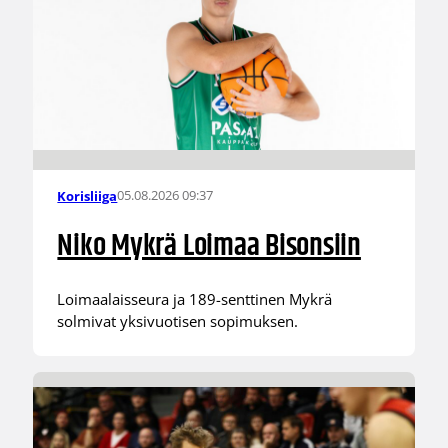
05.08.2026 09:37
Korisliiga
Niko Mykrä Loimaa Bisonsiin
Loimaalaisseura ja 189-senttinen Mykrä
solmivat yksivuotisen sopimuksen.