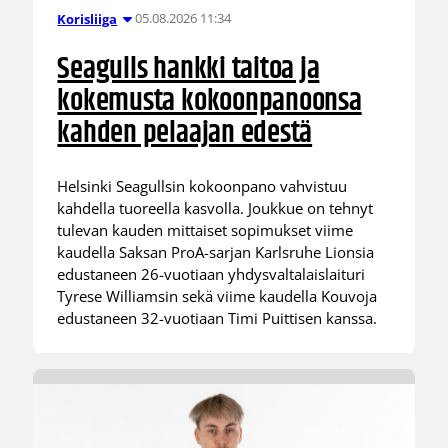
05.08.2026 11:34
Korisliiga
Seagulls hankki taitoa ja
kokemusta kokoonpanoonsa
kahden pelaajan edestä
Helsinki Seagullsin kokoonpano vahvistuu
kahdella tuoreella kasvolla. Joukkue on tehnyt
tulevan kauden mittaiset sopimukset viime
kaudella Saksan ProA-sarjan Karlsruhe Lionsia
edustaneen 26-vuotiaan yhdysvaltalaislaituri
Tyrese Williamsin sekä viime kaudella Kouvoja
edustaneen 32-vuotiaan Timi Puittisen kanssa.