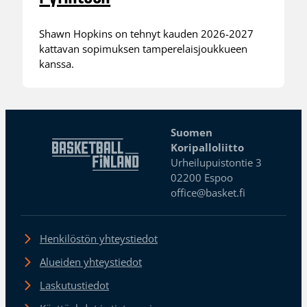
Shawn Hopkins on tehnyt kauden 2026-2027
kattavan sopimuksen tamperelaisjoukkueen
kanssa.
Suomen
Koripalloliitto
Urheilupuistontie 3
02200 Espoo
office@basket.fi
Henkilöstön yhteystiedot
Alueiden yhteystiedot
Laskutustiedot