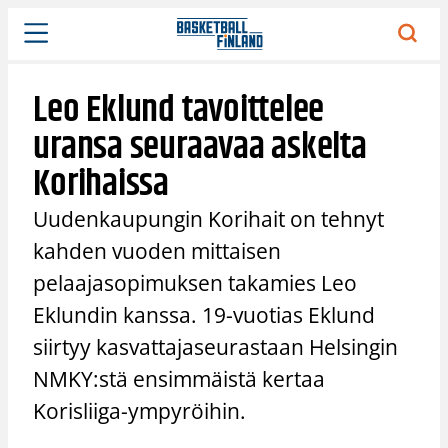
Siirry
sisältöön
Leo Eklund tavoittelee
uransa seuraavaa askelta
Korihaissa
Uudenkaupungin Korihait on tehnyt
kahden vuoden mittaisen
pelaajasopimuksen takamies Leo
Eklundin kanssa. 19-vuotias Eklund
siirtyy kasvattajaseurastaan Helsingin
NMKY:stä ensimmäistä kertaa
Korisliiga-ympyröihin.