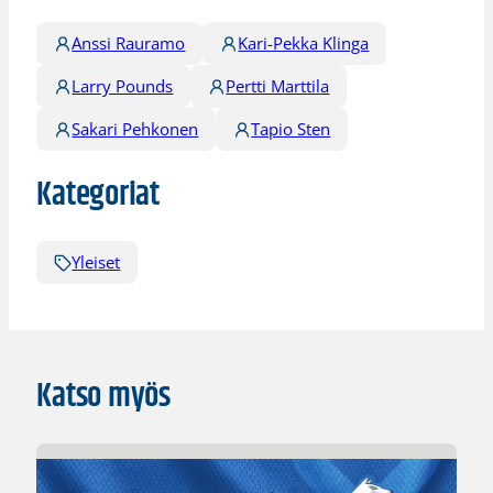
Anssi Rauramo
Kari-Pekka Klinga
Larry Pounds
Pertti Marttila
Sakari Pehkonen
Tapio Sten
Kategoriat
Yleiset
Katso myös