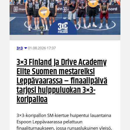
01.08.2026 17:37
3×3
3×3 Finland ja Drive Academy
Elite Suomen mestareiksi
Leppävaarassa – finaalipäivä
tarjosi huippuluokan 3×3-
koripalloa
3×3-koripallon SM-kiertue huipentui lauantaina
Espoon Leppävaarassa pelattuun
finaaliturnaukseen, jossa runsaslukuinen yleisö,