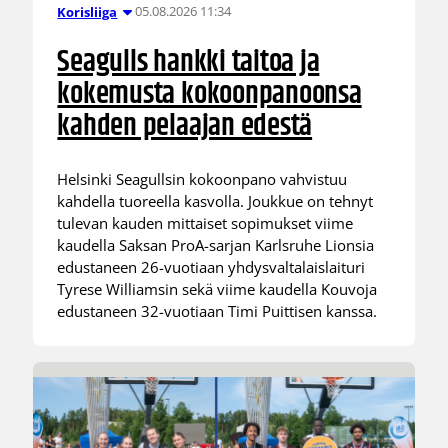
05.08.2026 11:34
Korisliiga
Seagulls hankki taitoa ja
kokemusta kokoonpanoonsa
kahden pelaajan edestä
Helsinki Seagullsin kokoonpano vahvistuu
kahdella tuoreella kasvolla. Joukkue on tehnyt
tulevan kauden mittaiset sopimukset viime
kaudella Saksan ProA-sarjan Karlsruhe Lionsia
edustaneen 26-vuotiaan yhdysvaltalaislaituri
Tyrese Williamsin sekä viime kaudella Kouvoja
edustaneen 32-vuotiaan Timi Puittisen kanssa.