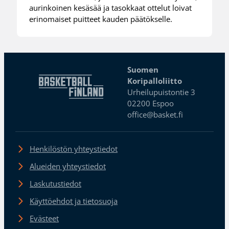
aurinkoinen kesäsää ja tasokkaat ottelut loivat
erinomaiset puitteet kauden päätökselle.
Suomen
Koripalloliitto
Urheilupuistontie 3
02200 Espoo
office@basket.fi
Henkilöstön yhteystiedot
Alueiden yhteystiedot
Laskutustiedot
Käyttöehdot ja tietosuoja
Evästeet