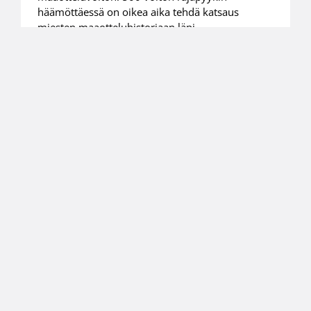
häämöttäessä on oikea aika tehdä katsaus
miesten maaotteluhistoriaan läpi
vuosikymmenten.