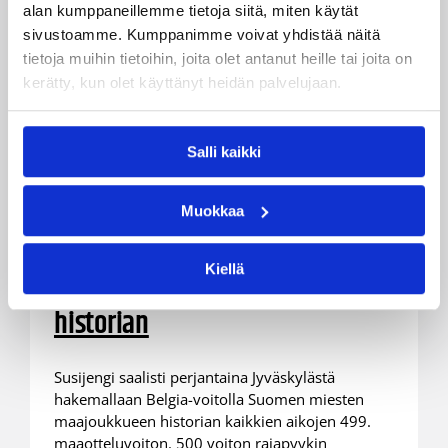
alan kumppaneillemme tietoja siitä, miten käytät
sivustoamme. Kumppanimme voivat yhdistää näitä
tietoja muihin tietoihin, joita olet antanut heille tai joita on
kerätty, kun olet käyttänyt heidän palvelujaan.
Salli kaikki
11.08.2025 09:30
Maajoukkueet
Muokkaa
Susijengi 500. miesten
maaotteluvoiton kynnyksellä –
Kiellä
katsaus rajapyykkeihin kautta
historian
Susijengi saalisti perjantaina Jyväskylästä
hakemallaan Belgia-voitolla Suomen miesten
maajoukkueen historian kaikkien aikojen 499.
maaotteluvoiton. 500 voiton rajapyykin