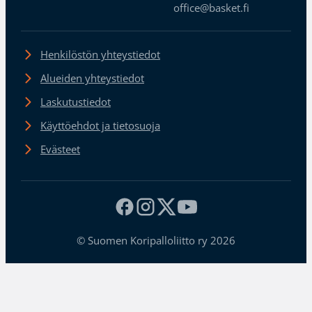
office@basket.fi
Henkilöstön yhteystiedot
Alueiden yhteystiedot
Laskutustiedot
Käyttöehdot ja tietosuoja
Evästeet
© Suomen Koripalloliitto ry 2026