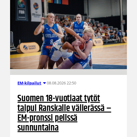
08.08.2026 22:50
EM-kilpailut
Suomen 18-vuotiaat tytöt
taipui Ranskalle välierässä –
EM-pronssi pelissä
sunnuntaina