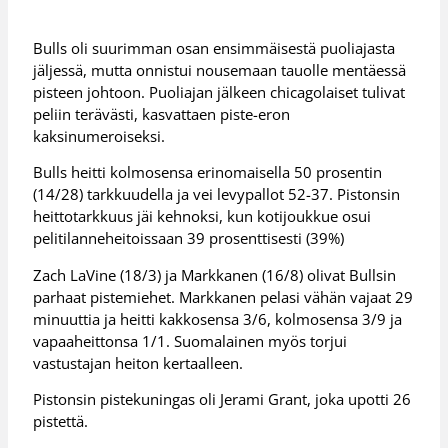
Bulls oli suurimman osan ensimmäisestä puoliajasta
jäljessä, mutta onnistui nousemaan tauolle mentäessä
pisteen johtoon. Puoliajan jälkeen chicagolaiset tulivat
peliin terävästi, kasvattaen piste-eron
kaksinumeroiseksi.
Bulls heitti kolmosensa erinomaisella 50 prosentin
(14/28) tarkkuudella ja vei levypallot 52-37. Pistonsin
heittotarkkuus jäi kehnoksi, kun kotijoukkue osui
pelitilanneheitoissaan 39 prosenttisesti (39%)
Zach LaVine (18/3) ja Markkanen (16/8) olivat Bullsin
parhaat pistemiehet. Markkanen pelasi vähän vajaat 29
minuuttia ja heitti kakkosensa 3/6, kolmosensa 3/9 ja
vapaaheittonsa 1/1. Suomalainen myös torjui
vastustajan heiton kertaalleen.
Pistonsin pistekuningas oli Jerami Grant, joka upotti 26
pistettä.