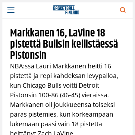
Siirry
sisältöön
Markkanen 16, LaVine 18
pistettä Bullsin kellistäessä
Pistonsin
NBA:ssa Lauri Markkanen heitti 16
pistettä ja repi kahdeksan levypalloa,
kun Chicago Bulls voitti Detroit
Pistonsin 100-86 (46-45) vieraissa.
Markkanen oli joukkueensa toiseksi
paras pistemies, kun korkeampaan
lukemaan pääsi vain 18 pistettä
heittänyt Zach LaVine.