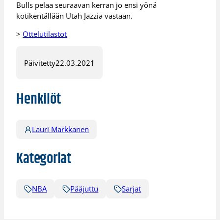
Bulls pelaa seuraavan kerran jo ensi yönä
kotikentällään Utah Jazzia vastaan.
>
Ottelutilastot
Päivitetty
22.03.2021
Henkilöt
Lauri Markkanen
Kategoriat
NBA
Pääjuttu
Sarjat