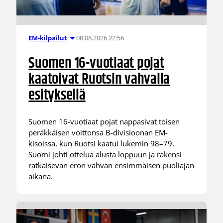
08.08.2026 22:56
EM-kilpailut
Suomen 16-vuotiaat pojat
kaatoivat Ruotsin vahvalla
esityksellä
Suomen 16-vuotiaat pojat nappasivat toisen
peräkkäisen voittonsa B-divisioonan EM-
kisoissa, kun Ruotsi kaatui lukemin 98–79.
Suomi johti ottelua alusta loppuun ja rakensi
ratkaisevan eron vahvan ensimmäisen puoliajan
aikana.