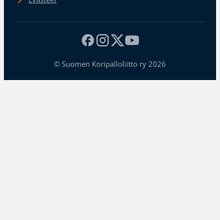
© Suomen Koripalloliitto ry 2026