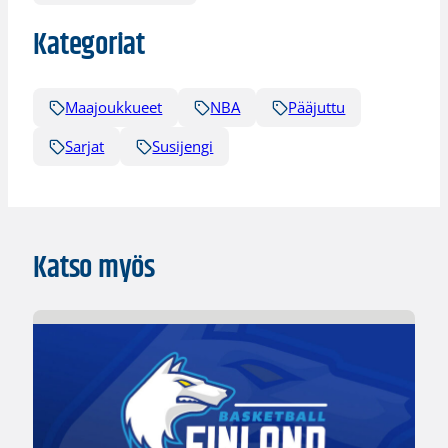
Kategoriat
Maajoukkueet
NBA
Pääjuttu
Sarjat
Susijengi
Katso myös