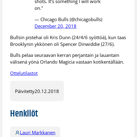
shots. It's something I will work
on."
— Chicago Bulls (@chicagobulls)
December 20, 2018
Bullsin pistehai oli Kris Dunn (24/4/6 syöttöä), kun taas
Brooklynin ykkönen oli Spencer Dinwiddie (27/6).
Bulls pelaa seuraavan kerran perjantain ja lauantain
välisenä yönä Orlando Magicia vastaan kotikentällään.
Ottelutilastot
Päivitetty
20.12.2018
Henkilöt
Lauri Markkanen