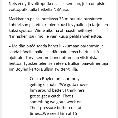
Nets venytti voittoputkensa seitsemään, joka on pisin
voittoputki tällä hetkellä NBA:ssa.
Markkanen pelasi ottelussa 33 minuuttia pussittaen
kahdeksan pistettä, repien kuusi levypalloa ja tarjoillen
kaksi syöttöä. Viime aikoina ahnaasti heittänyt
”Finnisher” sai ilmoille vain kuusi pelitilanneheittoa.
– Meidän pitää saada hänet liikkumaan paremmin ja
saada hänelle pallo. Heidän paineensa häiritsi sitä
ajoittain. Tarvitsemme hänet ottamaan viisitoista
heittoa. Työskentelen sen eteen, Bullsin päävalmentaja
Jim Boylen kertoi Bullsin Twitter-tilillä.
Coach Boylen on Lauri only
getting 6 shots: "We gotta move
him around better. I think he's
got to get a catch. That's
something we gotta work on.
Their pressure bothered it at
times…We need him at 15