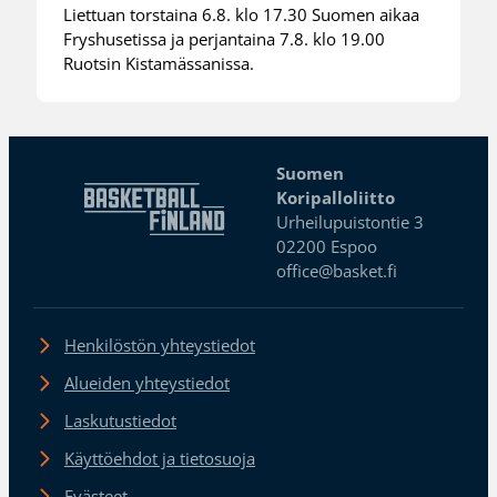
Liettuan torstaina 6.8. klo 17.30 Suomen aikaa
Fryshusetissa ja perjantaina 7.8. klo 19.00
Ruotsin Kistamässanissa.
Suomen
Koripalloliitto
Urheilupuistontie 3
02200 Espoo
office@basket.fi
Henkilöstön yhteystiedot
Alueiden yhteystiedot
Laskutustiedot
Käyttöehdot ja tietosuoja
Evästeet