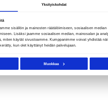
Yksityiskohdat
itä
mme sisällön ja mainosten räätälöimiseen, sosiaalisen median
iseen. Lisäksi jaamme sosiaalisen median, mainosalan ja analy
, miten käytät sivustoamme. Kumppanimme voivat yhdistää näitä t
n kerätty, kun olet käyttänyt heidän palvelujaan.
Muokkaa