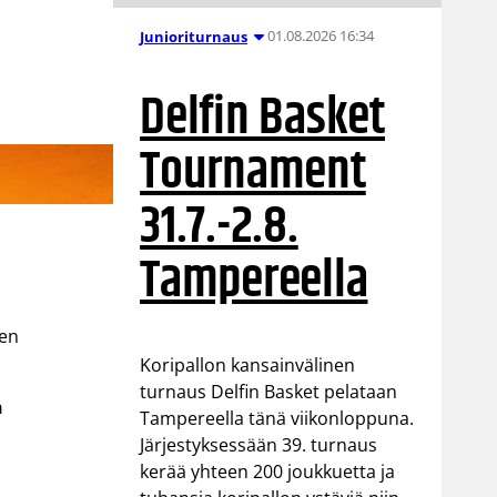
01.08.2026 16:34
Junioriturnaus
Delfin Basket
Tournament
31.7.-2.8.
Tampereella
sen
Koripallon kansainvälinen
turnaus Delfin Basket pelataan
n
Tampereella tänä viikonloppuna.
Järjestyksessään 39. turnaus
kerää yhteen 200 joukkuetta ja