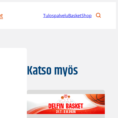
et
Tulospalvelu
BasketShop
Katso myös