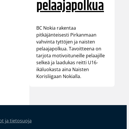
pelaajapolkua
BC Nokia rakentaa
pitkäjänteisesti Pirkanmaan
vahvinta tyttöjen ja naisten
pelaajapolkua. Tavoitteena on
tarjota motivoituneille pelaajille
selkeä ja laadukas reitti U16-
ikäluokasta aina Naisten
Korisliigaan Nokialla.
t ja tietosuoja