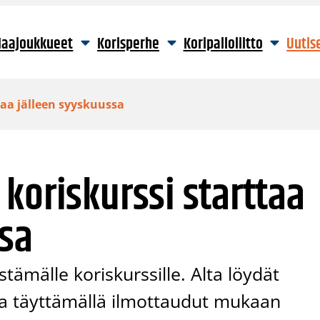
aajoukkueet
Korisperhe
Koripalloliitto
Uutis
taa jälleen syyskuussa
koriskurssi starttaa
ssa
tämälle koriskurssille. Alta löydät
a täyttämällä ilmottaudut mukaan