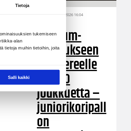
Tietoja
28.07.2026 16:04
Alueet
Stadium-
 ominaisuuksien tukemiseen
tiikka-alan
turnaukseen
ietoja muihin tietoihin, joita
Tampereelle
yli 200
Salli kaikki
joukkuetta –
juniorikoripall
on