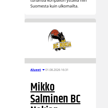
tuhansia koripallon ystäviä niin
Suomesta kuin ulkomailta.
01.08.2026 16:31
Alueet
Mikko
Salminen BC