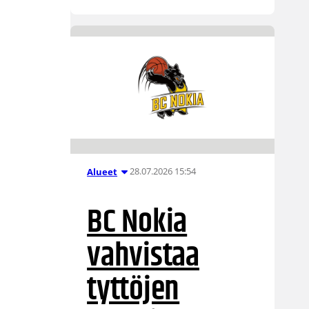
28.07.2026 15:54
Alueet
BC Nokia
vahvistaa
tyttöjen