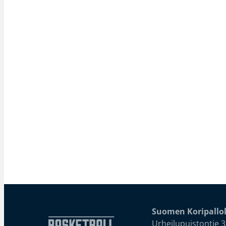
Suomen Koripallol
Urheilupuistontie 3