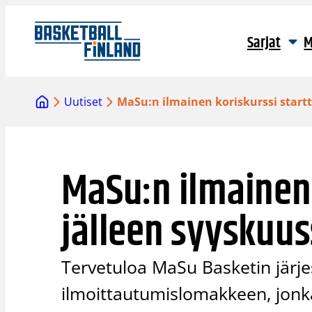
Siirry
sisältöön
Sarjat
M
Uutiset
MaSu:n ilmainen koriskurssi start
MaSu:n ilmainen 
jälleen syyskuu
Tervetuloa MaSu Basketin järjes
ilmoittautumislomakkeen, jonk