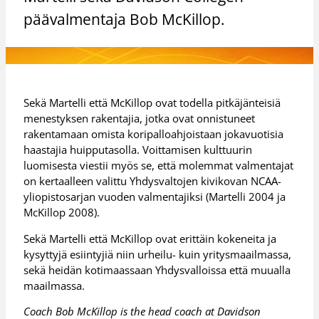
päävalmentaja Bob McKillop.
Sekä Martelli että McKillop ovat todella pitkäjänteisiä
menestyksen rakentajia, jotka ovat onnistuneet
rakentamaan omista koripalloahjoistaan jokavuotisia
haastajia huipputasolla. Voittamisen kulttuurin
luomisesta viestii myös se, että molemmat valmentajat
on kertaalleen valittu Yhdysvaltojen kivikovan NCAA-
yliopistosarjan vuoden valmentajiksi (Martelli 2004 ja
McKillop 2008).
Sekä Martelli että McKillop ovat erittäin kokeneita ja
kysyttyjä esiintyjiä niin urheilu- kuin yritysmaailmassa,
sekä heidän kotimaassaan Yhdysvalloissa että muualla
maailmassa.
Coach Bob McKillop is the head coach at Davidson