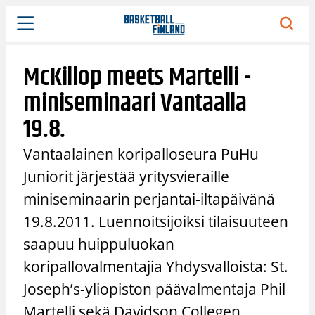
Siirry
sisältöön
McKillop meets Martelli -
miniseminaari Vantaalla
19.8.
Vantaalainen koripalloseura PuHu
Juniorit järjestää yritysvieraille
miniseminaarin perjantai-iltapäivänä
19.8.2011. Luennoitsijoiksi tilaisuuteen
saapuu huippuluokan
koripallovalmentajia Yhdysvalloista: St.
Joseph’s-yliopiston päävalmentaja Phil
Martelli sekä Davidson Collegen