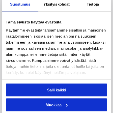
Katso myös
Suostumus
Yksityiskohdat
Tietoja
Tämä sivusto käyttää evästeitä
Käytämme evästeitä tarjoamamme sisällön ja mainosten
räätälöimiseen, sosiaalisen median ominaisuuksien
tukemiseen ja kävijämäärämme analysoimiseen. Lisäksi
jaamme sosiaalisen median, mainosalan ja analytiikka-
alan kumppaneillemme tietoja siitä, miten käytät
01.08.2026 16:34
Junioriturnaus
sivustoamme. Kumppanimme voivat yhdistää näitä
tietoja muihin tietoihin, joita olet antanut heille tai joita on
Delfin Basket Tournament
kerätty, kun olet käyttänyt heidän palvelujaan.
31.7.-2.8. Tampereella
Salli kaikki
Koripallon kansainvälinen turnaus Delfin Basket
pelataan Tampereella tänä viikonloppuna.
Järjestyksessään 39. turnaus kerää yhteen 200
Muokkaa
joukkuetta ja tuhansia koripallon ystäviä niin