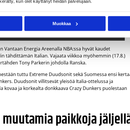
n kerätty, kun olet käyttänyt heidän palvelujaan.
Muokkaa
an Vantaan Energia Areenalla NBA:ssa hyvät kaudet
in tähdittämän Italian. Vajaata viikkoa myöhemmin (17.8.)
ertähden Tony Parkerin johdolla Ranska.
ennestään tuttu Extreme Duudsonit sekä Suomessa ensi kerta
ers. Duudsonit villitsevät yleisöä Italia-ottelussa ja
ulla kovaa ja korkealta donkkaava Crazy Dunkers puolestaan
muutamia paikkoja jäljell