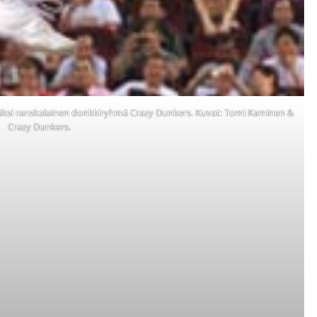
isäksi ranskalainen donkkiryhmä Crazy Dunkers. Kuvat: Tomi Kaminen &
Crazy Dunkers.