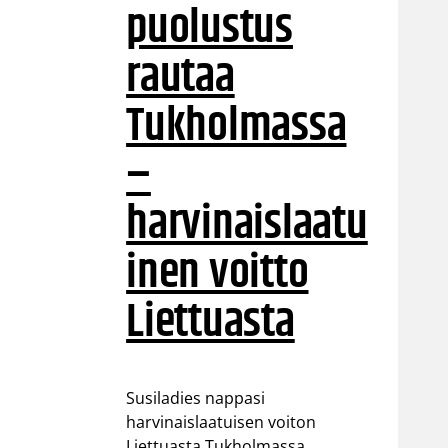
puolustus
rautaa
Tukholmassa
–
harvinaislaatu
inen voitto
Liettuasta
Susiladies nappasi
harvinaislaatuisen voiton
Liettuasta Tukholmassa