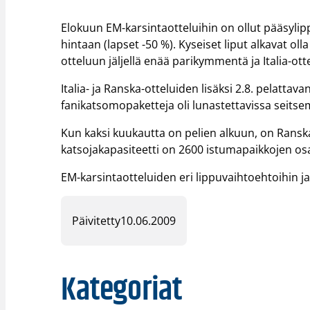
Elokuun EM-karsintaotteluihin on ollut pääsyli
hintaan (lapset -50 %). Kyseiset liput alkavat oll
otteluun jäljellä enää parikymmentä ja Italia-ott
Italia- ja Ranska-otteluiden lisäksi 2.8. pelatt
fanikatsomopaketteja oli lunastettavissa seitse
Kun kaksi kuukautta on pelien alkuun, on Ransk
katsojakapasiteetti on 2600 istumapaikkojen osa
EM-karsintaotteluiden eri lippuvaihtoehtoihin ja l
Päivitetty
10.06.2009
Kategoriat