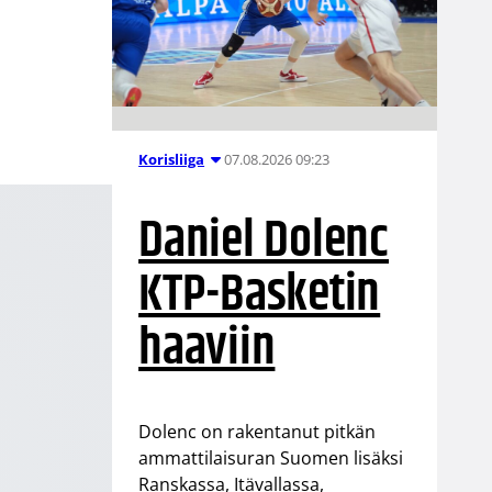
07.08.2026 09:23
Korisliiga
Daniel Dolenc
KTP-Basketin
haaviin
Dolenc on rakentanut pitkän
ammattilaisuran Suomen lisäksi
Ranskassa, Itävallassa,