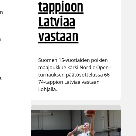
tappioon
on
Latviaa
-
vastaan
n
Suomen 15-vuotiaiden poikien
maajoukkue kärsi Nordic Open -
turnauksen päätösottelussa 66–
a.
74-tappion Latviaa vastaan
Lohjalla.