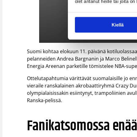
olet antanut heille tai joita o
Kiellä
Suomi kohtaa elokuun 11. päivänä kotiluolassa
pelanneiden Andrea Bargnanin ja Marco Belinell
Energia Areenan parketille tömistelee NBA-sup
Ottelutapahtumia värittävät suomalaisille jo 
vieraile ranskalainen akrobaattiryhmä Crazy Dunk
olympialaisissakin esiintynyt, trampoliinien av
Ranska-pelissä.
Fanikatsomossa enää 