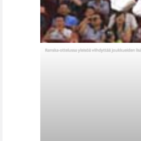
Ranska-ottelussa yleisöä viihdyttää joukkueiden l