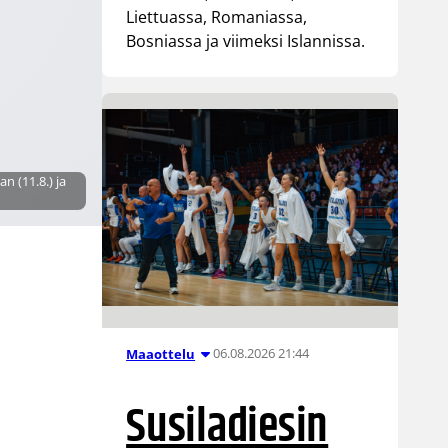
Liettuassa, Romaniassa,
Bosniassa ja viimeksi Islannissa.
 (11.8.) ja
06.08.2026 21:44
Maaottelu
Susiladiesin