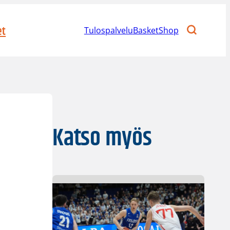
et
Tulospalvelu
BasketShop
Katso myös