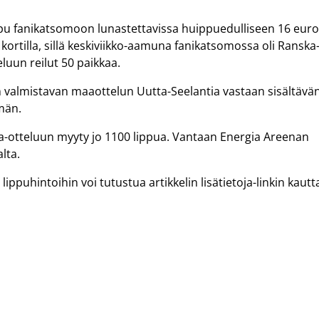
ppu fanikatsomoon lunastettavissa huippuedulliseen 16 eur
a kortilla, sillä keskiviikko-aamuna fanikatsomossa oli Ranska
eluun reilut 50 paikkaa.
avan valmistavan maaottelun Uutta-Seelantia vastaan sisältävä
män.
a-otteluun myyty jo 1100 lippua. Vantaan Energia Areenan
lta.
ippuhintoihin voi tutustua artikkelin lisätietoja-linkin kautt