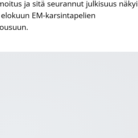
oitus ja sitä seurannut julkisuus näkyi
 elokuun EM-karsintapelien
nousuun.