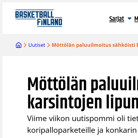
Siirry
sisältöön
Sarjat
M
Uutiset
Möttölän paluuilmoitus sähköisti
Möttölän paluuil
karsintojen lip
Viime viikon uutispommi oli ti
koripalloparketeille ja konkari