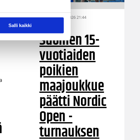
06.08.2026 21:44
MU15
Salli kaikki
Suomen 15-
vuotiaiden
poikien
maajoukkue
a
päätti Nordic
Open -
ä
turnauksen