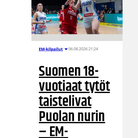
06.08.2026 21:24
EM-kilpailut
Suomen 18-
vuotiaat tytöt
taistelivat
Puolan nurin
– EM-