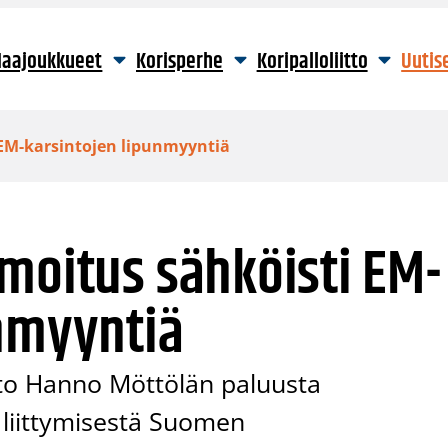
aajoukkueet
Korisperhe
Koripalloliitto
Uutis
 EM-karsintojen lipunmyyntiä
moitus sähköisti EM-
unmyyntiä
eto Hanno Möttölän paluusta
n liittymisestä Suomen