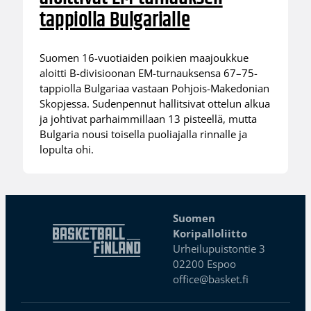
tappiolla Bulgarialle
Suomen 16-vuotiaiden poikien maajoukkue
aloitti B-divisioonan EM-turnauksensa 67–75-
tappiolla Bulgariaa vastaan Pohjois-Makedonian
Skopjessa. Sudenpennut hallitsivat ottelun alkua
ja johtivat parhaimmillaan 13 pisteellä, mutta
Bulgaria nousi toisella puoliajalla rinnalle ja
lopulta ohi.
Suomen
Koripalloliitto
Urheilupuistontie 3
02200 Espoo
office@basket.fi