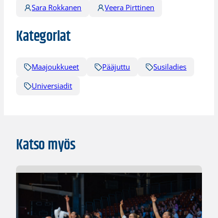
Sara Rokkanen
Veera Pirttinen
Kategoriat
Maajoukkueet
Pääjuttu
Susiladies
Universiadit
Katso myös