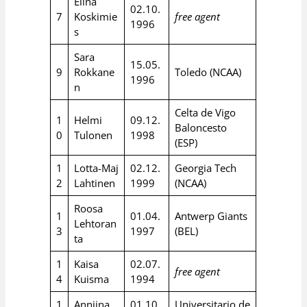
Elina
02.10.
7
Koskimie
free agent
1996
s
Sara
15.05.
9
Rokkane
Toledo (NCAA)
1996
n
Celta de Vigo
1
Helmi
09.12.
Baloncesto
0
Tulonen
1998
(ESP)
1
Lotta-Maj
02.12.
Georgia Tech
2
Lahtinen
1999
(NCAA)
Roosa
1
01.04.
Antwerp Giants
Lehtoran
3
1997
(BEL)
ta
1
Kaisa
02.07.
free agent
4
Kuisma
1994
1
Anniina
01.10.
Universitario de