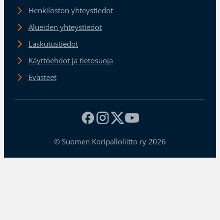
Henkilöstön yhteystiedot
Alueiden yhteystiedot
Laskutustiedot
Käyttöehdot ja tietosuoja
Evästeet
© Suomen Koripalloliitto ry 2026