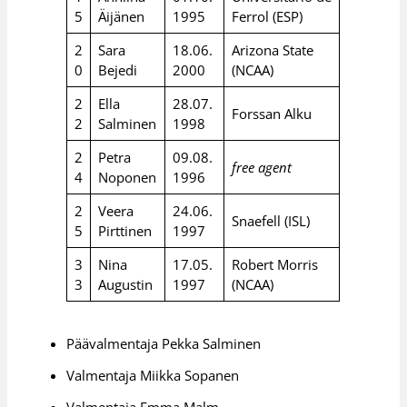
5
Äijänen
1995
Ferrol (ESP)
2
Sara
18.06.
Arizona State
0
Bejedi
2000
(NCAA)
2
Ella
28.07.
Forssan Alku
2
Salminen
1998
2
Petra
09.08.
free agent
4
Noponen
1996
2
Veera
24.06.
Snaefell (ISL)
5
Pirttinen
1997
3
Nina
17.05.
Robert Morris
3
Augustin
1997
(NCAA)
Päävalmentaja Pekka Salminen
Valmentaja Miikka Sopanen