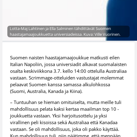
Lotta-Maj Lahtinen ja Ella Salminen tähdittävät Suomen
haastajamaajoukkuetta universiadeissa. Kuva: Ville Vuorinen.
Suomen naisten haastajamaajoukkue matkusti eilen
Italian Napoliin, jossa universiadit alkavat suomalaisten
osalta keskiviikkona 3.7. kello 14:00 ottelulla Australiaa
vastaan. Scrimmage-otteluiden vastustajat molemmat
pelaavat Suomen kanssa samassa alkulohkossa
(Suomi, Australia, Kanada ja Kiina).
– Tuntuuhan se hieman omituiselta, mutta meille tuli
mahdollisuus pelata kaksi kertaa maailman top 10 -
joukkuetta vastaan. Yksi harjoitusottelu ja yksi
virallinen peli kisoissa sekä Australiaa että Kanadaa
vastaan. Se oli mahdollisuus, joka oli pakko käyttää.
Kun mahdollisuus tuli, niin päätimme, että mennään