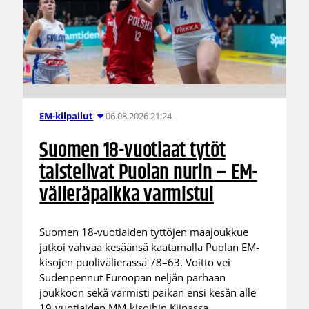
06.08.2026 21:24
EM-kilpailut
Suomen 18-vuotiaat tytöt
taistelivat Puolan nurin – EM-
välieräpaikka varmistui
Suomen 18-vuotiaiden tyttöjen maajoukkue
jatkoi vahvaa kesäänsä kaatamalla Puolan EM-
kisojen puolivälierässä 78–63. Voitto vei
Sudenpennut Euroopan neljän parhaan
joukkoon sekä varmisti paikan ensi kesän alle
19-vuotiaiden MM-kisoihin Kiinassa.