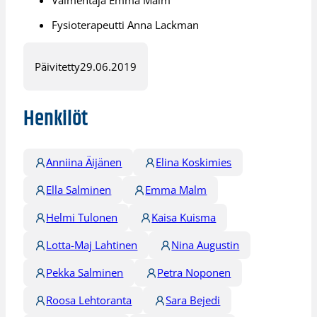
Valmentaja Emma Malm
Fysioterapeutti Anna Lackman
Päivitetty
29.06.2019
Henkilöt
Anniina Äijänen
Elina Koskimies
Ella Salminen
Emma Malm
Helmi Tulonen
Kaisa Kuisma
Lotta-Maj Lahtinen
Nina Augustin
Pekka Salminen
Petra Noponen
Roosa Lehtoranta
Sara Bejedi