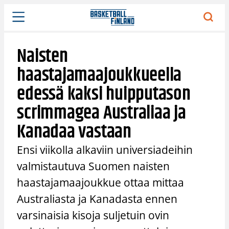
Siirry
sisältöön
Naisten
haastajamaajoukkueella
edessä kaksi huipputason
scrimmagea Australiaa ja
Kanadaa vastaan
Ensi viikolla alkaviin universiadeihin
valmistautuva Suomen naisten
haastajamaajoukkue ottaa mittaa
Australiasta ja Kanadasta ennen
varsinaisia kisoja suljetuin ovin