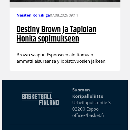
07.08.2026 09:14
Naisten Korisliiga
Destiny Brown ja Tapiolan
Honka sopimukseen
Brown saapuu Espooseen aloittamaan
ammattilaisuraansa yliopistovuosien jälkeen.
Suomen
Koripalloliitto
Urheilupuistontie 3
02200 Espoo
office@basket.fi