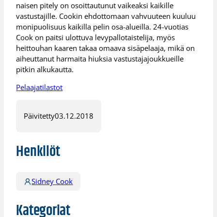
naisen pitely on osoittautunut vaikeaksi kaikille
vastustajille. Cookin ehdottomaan vahvuuteen kuuluu
monipuolisuus kaikilla pelin osa-alueilla. 24-vuotias
Cook on paitsi ulottuva levypallotaistelija, myös
heittouhan kaaren takaa omaava sisäpelaaja, mikä on
aiheuttanut harmaita hiuksia vastustajajoukkueille
pitkin alkukautta.
Pelaajatilastot
Päivitetty
03.12.2018
Henkilöt
Sidney Cook
Kategoriat