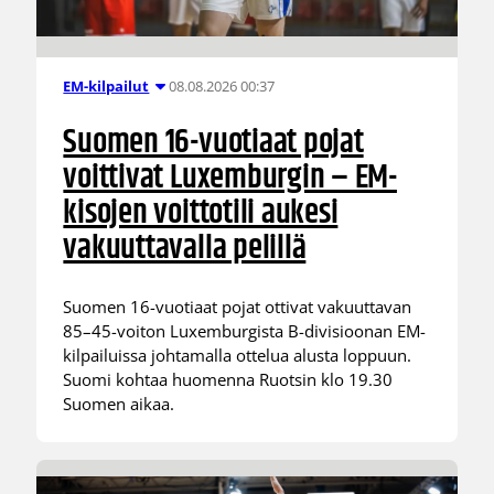
08.08.2026 00:37
EM-kilpailut
Suomen 16-vuotiaat pojat
voittivat Luxemburgin – EM-
kisojen voittotili aukesi
vakuuttavalla pelillä
Suomen 16-vuotiaat pojat ottivat vakuuttavan
85–45-voiton Luxemburgista B-divisioonan EM-
kilpailuissa johtamalla ottelua alusta loppuun.
Suomi kohtaa huomenna Ruotsin klo 19.30
Suomen aikaa.