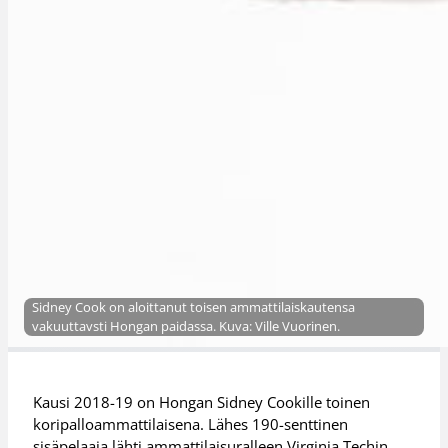
Sidney Cook on aloittanut toisen ammattilaiskautensa
vakuuttavsti Hongan paidassa. Kuva: Ville Vuorinen.
Kausi 2018-19 on Hongan Sidney Cookille toinen
koripalloammattilaisena. Lähes 190-senttinen
sisäpelaaja lähti ammattilaisuralleen Virginia Techin