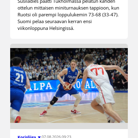
Susiladies päätti Tukholmassa pelatun kahden
ottelun mittaisen miniturnauksen tappioon, kun
Ruotsi oli parempi loppulukemin 73-68 (33-47).
Suomi pelaa seuraavan kerran ensi
viikonloppuna Helsingissä.
07.08.2026 09:23
Korisliiga