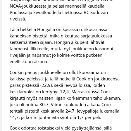
NCAA-joukkueesta ja pelasi menneellä kaudella
Puolassa ja kevätkaudella Liettuassa BC Suduvan
riveissä.
Tällä hetkellä Hongalla on kasassa runkosarjassa
kahdeksan pistettä, mikä oikeuttaa sarjataulukossa
seitsemänteen sijaan. Hongan alkupelit lähtivät
tahmeasti liikkeelle, mutta nyt joukkue on kasannut
rivejään ja napannut jo kolme voittoa putkeen
edelliskuun aikana.
Cookin panos joukkueelle on ollut korvaamaton
kaikissa peleissä, ja tällä hetkellä Cook on joukkueensa
paras pisteissä (22,9), sekä levypalloissa, joiden
keskiarvoksi on kertynyt 12,4. Marraskuussa Cook
kirjautti myös naisten liigan korkeimman teholukeman,
joka oli huima 30,7. Viime kuukauden aikana Cook
tehtaili pisteitä keskiarvolla 24,7, levypalloja lukemalla
14,7, ja koriin johtaneita syöttöjä 1,7 per peli.
Cook odottaa toistaiseksi vielä pysäyttäjäänsä, sillä