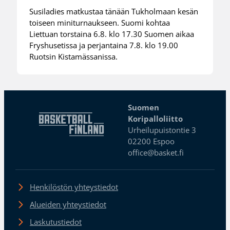
Susiladies matkustaa tänään Tukholmaan kesän
toiseen miniturnaukseen. Suomi kohtaa
Liettuan torstaina 6.8. klo 17.30 Suomen aikaa
Fryshusetissa ja perjantaina 7.8. klo 19.00
Ruotsin Kistamässanissa.
Suomen
Koripalloliitto
Urheilupuistontie 3
02200 Espoo
office@basket.fi
Henkilöstön yhteystiedot
Alueiden yhteystiedot
Laskutustiedot