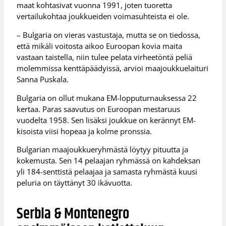
maat kohtasivat vuonna 1991, joten tuoretta
vertailukohtaa joukkueiden voimasuhteista ei ole.
– Bulgaria on vieras vastustaja, mutta se on tiedossa,
että mikäli voitosta aikoo Euroopan kovia maita
vastaan taistella, niin tulee pelata virheetöntä peliä
molemmissa kenttäpäädyissä, arvioi maajoukkuelaituri
Sanna Puskala.
Bulgaria on ollut mukana EM-lopputurnauksessa 22
kertaa. Paras saavutus on Euroopan mestaruus
vuodelta 1958. Sen lisäksi joukkue on kerännyt EM-
kisoista viisi hopeaa ja kolme pronssia.
Bulgarian maajoukkueryhmästä löytyy pituutta ja
kokemusta. Sen 14 pelaajan ryhmässä on kahdeksan
yli 184-senttistä pelaajaa ja samasta ryhmästä kuusi
peluria on täyttänyt 30 ikävuotta.
Serbia & Montenegro