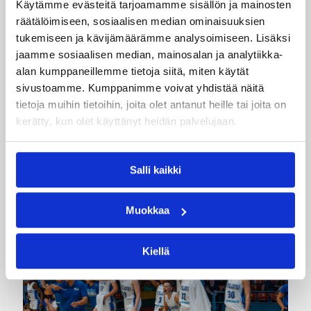
Kategoriat
Käytämme evästeitä tarjoamamme sisällön ja mainosten
räätälöimiseen, sosiaalisen median ominaisuuksien
tukemiseen ja kävijämäärämme analysoimiseen. Lisäksi
EM-karsinnat
Katsojat
Maajoukkue
jaamme sosiaalisen median, mainosalan ja analytiikka-
alan kumppaneillemme tietoja siitä, miten käytät
Maajoukkueet
Susiladies
sivustoamme. Kumppanimme voivat yhdistää näitä
tietoja muihin tietoihin, joita olet antanut heille tai joita on
kerätty, kun olet käyttänyt heidän palvelujaan.
Katso myös
Salli kaikki
Muokkaa
Kiellä