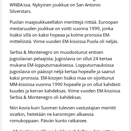
WNBA:ssa. Nykyinen joukkue on San Antonio
Silverstars.
Puolan maajoukkueellakin meriittejä riittää. Euroopan
mestaruuden joukkue on voitti vuonna 1999, jonka
lisäksi sillä on kaksi hopeaa ja kolme pronssia EM-
mittelöistä. Viime vuoden EM-kisoissa Puola oli neljäs.
Serbia & Montenegro on muodostunut entisen
Jugoslavian pelaajista. Jugoslavia on ollut 24 kertaa
mukana EM-lopputurnauksessa. Lopputurnauksissa
Jugoslavia on päässyt neljä kertaa hopealle ja saanut
kaksi pronssia. EM-kisojen lisäksi maa on sijoittunut
MM-kisoissa vuonna 1990 hopealle ja on ollut kahdesti
kuudes ja kerran kahdeksas. Viime vuoden EM-kisoissa
Serbia & Montenegro oli kahdeksas.
Niin kovia kuin Suomen tulevien vastustajian meriitit
ovatkin, heitetään ne karsintojen alkaessa
romukoppaan. Päivän kunto ratkaisee.