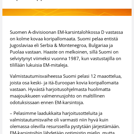
Suomen A-divisioonan EM-karsintalohkossa D vastassa
on kolme kovaa koripallomaata. Suomi pelaa entistä
Jugoslaviaa eli Serbia & Montenegroa, Bulgariaa ja
Puolaa vastaan. Haaste on melkoinen, sillä Suomi on
selviytynyt viimeksi vuonna 1987, kun vastustajilla on
tilillään lukuisia EM-mitaleja.
Valmistautumisvaiheessa Suomi pelasi 12 maaottelua,
joista osa keski- ja itä-Euroopan kovia koripallomaita
vastaan. Hyvästä harjoitusohjelmasta huolimatta
maajoukkueen valmennusjohto on maltillinen
odotuksissaan ennen EM-karsintoja.
– Pelasimme laadukkaita harjoitusotteluita ja
valmistautumisvaihe oli varmasti niin hyvä kuin
olemassa olevilla resursseilla pystytään järjestämään.
EM-karsintoihin lähdetään optimistin mielin, mutta