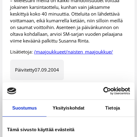
– Mielestäni meillä on kaikki mahdollisuudet voittaa
jokainen karsintaottelu, kunhan vain jaksamme
keskittyä koko 40 minuuttia. Otteluita on lähdettävä
voittamaan, eikä kumarrella ketään, niin silloin meillä
on saumat voittoihin. Asenteen ja päivänkunnon on
oltava kohdallaan, arvioi SM-sarjan vuoden pelaajana
viime keväänä palkittu Susanna Rinta.
Lisätietoja:
/maajoukkueet/naisten_maajoukkue/
Päivitetty
07.09.2004
Henkilöt
Suostumus
Yksityiskohdat
Tietoja
Ei Ole
Riikka Terävä
Risto Piipari
Susanna Rinta
Tämä sivusto käyttää evästeitä