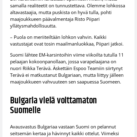
samalla realiteetit on tunnustettava. Olemme lohkossa
altavastaajia, mutta puskista on hyvä tulla, pohti
maajoukkueen päävalmentaja Risto Piipari
yllätysmahdollisuutta.
– Puola on meriiteiltään lohkon vahvin. Kaikki
vastustajat ovat tosin maailmanluokkaa, Piipari jatkoi.
Suomi lähtee EM-karsintoihin viime viikoilta tutulla 11
pelaajan kokoonpanollaan, jossa varapelaajana on
nuori Riikka Terävä. Äskettäin Espoo Teamiin siirtynyt
Terävä ei matkustanut Bulgariaan, mutta liittyy jälleen
maajoukkueen vahvuuteen sen saapuessa Suomeen.
Bulgaria vielä voittamaton
Suomelle
Avausvastus Bulgariaa vastaan Suomi on pelannut
seitsemän kertaa ja hävinnyt kaikki ottelut. Viimeksi