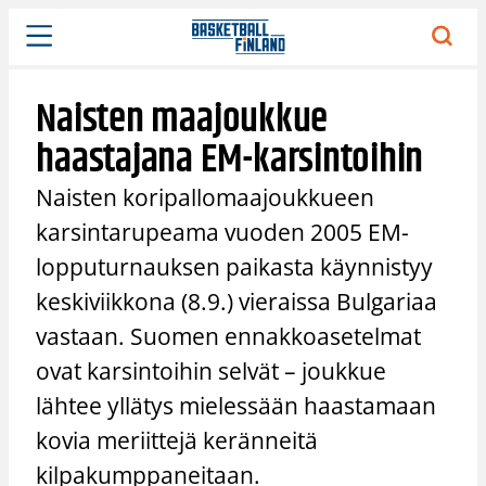
Siirry
sisältöön
Naisten maajoukkue
haastajana EM-karsintoihin
Naisten koripallomaajoukkueen
karsintarupeama vuoden 2005 EM-
lopputurnauksen paikasta käynnistyy
keskiviikkona (8.9.) vieraissa Bulgariaa
vastaan. Suomen ennakkoasetelmat
ovat karsintoihin selvät – joukkue
lähtee yllätys mielessään haastamaan
kovia meriittejä keränneitä
kilpakumppaneitaan.