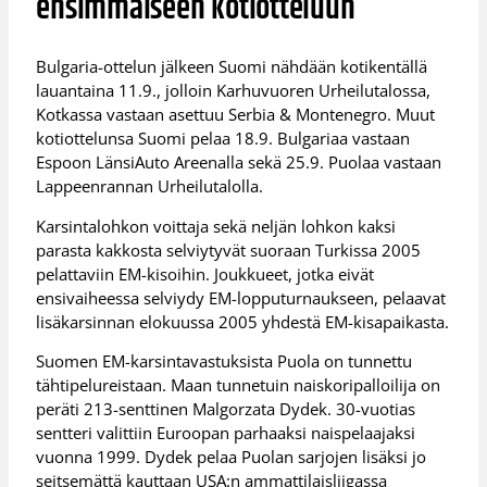
ensimmäiseen kotiotteluun
Bulgaria-ottelun jälkeen Suomi nähdään kotikentällä
lauantaina 11.9., jolloin Karhuvuoren Urheilutalossa,
Kotkassa vastaan asettuu Serbia & Montenegro. Muut
kotiottelunsa Suomi pelaa 18.9. Bulgariaa vastaan
Espoon LänsiAuto Areenalla sekä 25.9. Puolaa vastaan
Lappeenrannan Urheilutalolla.
Karsintalohkon voittaja sekä neljän lohkon kaksi
parasta kakkosta selviytyvät suoraan Turkissa 2005
pelattaviin EM-kisoihin. Joukkueet, jotka eivät
ensivaiheessa selviydy EM-lopputurnaukseen, pelaavat
lisäkarsinnan elokuussa 2005 yhdestä EM-kisapaikasta.
Suomen EM-karsintavastuksista Puola on tunnettu
tähtipelureistaan. Maan tunnetuin naiskoripalloilija on
peräti 213-senttinen Malgorzata Dydek. 30-vuotias
sentteri valittiin Euroopan parhaaksi naispelaajaksi
vuonna 1999. Dydek pelaa Puolan sarjojen lisäksi jo
seitsemättä kauttaan USA:n ammattilaisliigassa