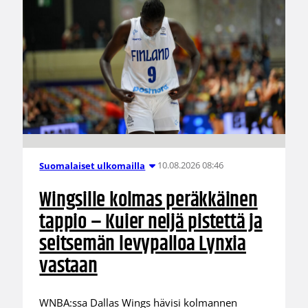
10.08.2026 08:46
Suomalaiset ulkomailla
Wingsille kolmas peräkkäinen
tappio – Kuier neljä pistettä ja
seitsemän levypalloa Lynxia
vastaan
WNBA:ssa Dallas Wings hävisi kolmannen