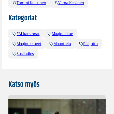
Tommi Koskinen
Vilma Kesänen
Kategoriat
EM-karsinnat
Maajoukkue
Maajoukkueet
Maaottelu
Pääjuttu
Susiladies
Katso myös