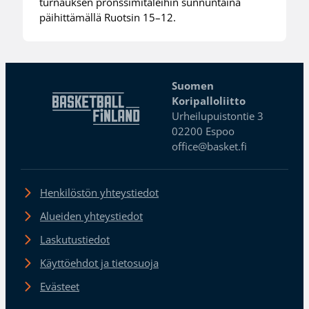
turnauksen pronssimitaleihin sunnuntaina
päihittämällä Ruotsin 15–12.
Suomen
Koripalloliitto
Urheilupuistontie 3
02200 Espoo
office@basket.fi
Henkilöstön yhteystiedot
Alueiden yhteystiedot
Laskutustiedot
Käyttöehdot ja tietosuoja
Evästeet