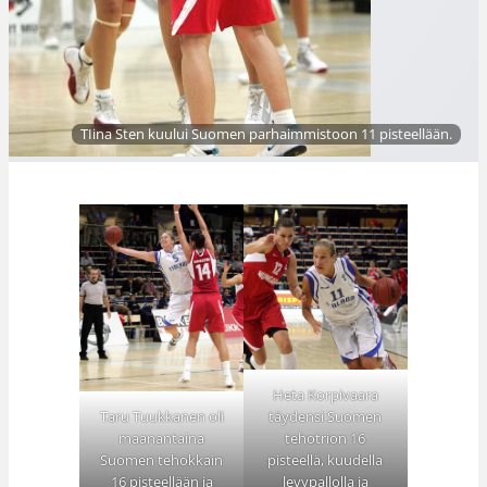
TIina Sten kuului Suomen parhaimmistoon 11 pisteellään.
Heta Korpivaara
täydensi Suomen
Taru Tuukkanen oli
tehotrion 16
maanantaina
pisteellä, kuudella
Suomen tehokkain
levypallolla ja
16 pisteellään ja