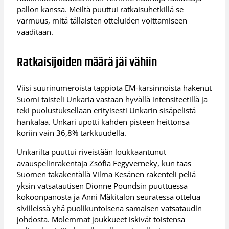
pallon kanssa. Meiltä puuttui ratkaisuhetkillä se
varmuus, mitä tällaisten otteluiden voittamiseen
vaaditaan.
Ratkaisijoiden määrä jäi vähiin
Viisi suurinumeroista tappiota EM-karsinnoista hakenut
Suomi taisteli Unkaria vastaan hyvällä intensiteetillä ja
teki puolustuksellaan erityisesti Unkarin sisäpelistä
hankalaa. Unkari upotti kahden pisteen heittonsa
koriin vain 36,8% tarkkuudella.
Unkarilta puuttui riveistään loukkaantunut
avauspelinrakentaja Zsófia Fegyverneky, kun taas
Suomen takakentällä Vilma Kesänen rakenteli peliä
yksin vatsatautisen Dionne Poundsin puuttuessa
kokoonpanosta ja Anni Mäkitalon seuratessa ottelua
siviileissä yhä puolikuntoisena samaisen vatsataudin
johdosta. Molemmat joukkueet iskivät toistensa