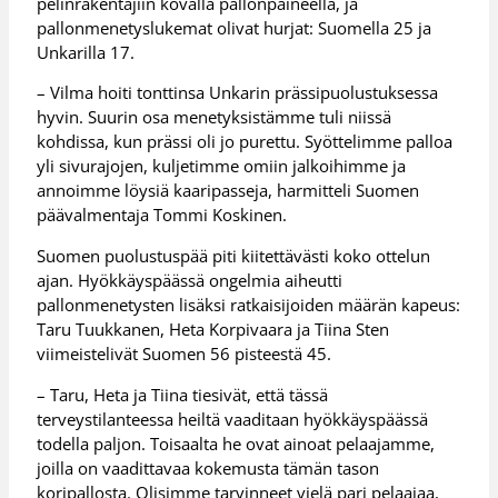
pelinrakentajiin kovalla pallonpaineella, ja
pallonmenetyslukemat olivat hurjat: Suomella 25 ja
Unkarilla 17.
– Vilma hoiti tonttinsa Unkarin prässipuolustuksessa
hyvin. Suurin osa menetyksistämme tuli niissä
kohdissa, kun prässi oli jo purettu. Syöttelimme palloa
yli sivurajojen, kuljetimme omiin jalkoihimme ja
annoimme löysiä kaaripasseja, harmitteli Suomen
päävalmentaja Tommi Koskinen.
Suomen puolustuspää piti kiitettävästi koko ottelun
ajan. Hyökkäyspäässä ongelmia aiheutti
pallonmenetysten lisäksi ratkaisijoiden määrän kapeus:
Taru Tuukkanen, Heta Korpivaara ja Tiina Sten
viimeistelivät Suomen 56 pisteestä 45.
– Taru, Heta ja Tiina tiesivät, että tässä
terveystilanteessa heiltä vaaditaan hyökkäyspäässä
todella paljon. Toisaalta he ovat ainoat pelaajamme,
joilla on vaadittavaa kokemusta tämän tason
koripallosta. Olisimme tarvinneet vielä pari pelaajaa,