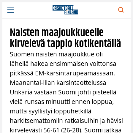
Siirry
sisältöön
Naisten maajoukkueelle
kirvelevä tappio kotikentällä
Suomen naisten maajoukkue oli
lähellä hakea ensimmäisen voittonsa
pitkässä EM-karsintarupeamassaan.
Maanantai-illan karsintaottelussa
Unkaria vastaan Suomi johti pisteellä
vielä runsas minuutti ennen loppua,
mutta syyllistyi loppuhetkillä
harkitsemattomiin ratkaisuihin ja hävisi
kirvelevästi 56-61 (26-28). Suomi jatkaa