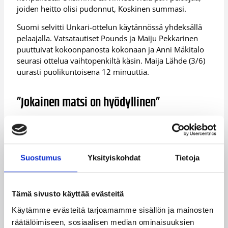
joiden heitto olisi pudonnut, Koskinen summasi.
Suomi selvitti Unkari-ottelun käytännössä yhdeksällä
pelaajalla. Vatsatautiset Pounds ja Maiju Pekkarinen
puuttuivat kokoonpanosta kokonaan ja Anni Mäkitalo
seurasi ottelua vaihtopenkiltä käsin. Maija Lähde (3/6)
uurasti puolikuntoisena 12 minuuttia.
”Jokainen matsi on hyödyllinen”
Suomella on jäljellä kaksi EM-karsintaottelua. Joukkue
matkustaa torstaiksi lohkokärki Montenegron
vieraaksi, ja päättää karsintansa sunnuntaina kotonaan
Suostumus
Yksityiskohdat
Tietoja
Bulgariaa vastaan.
– Todella hyviä joukkueita vastassa, mutta se on
lähtökohta, että molempia pelejä lähdetään
Tämä sivusto käyttää evästeitä
voittamaan, kommentoi Korpivaara.
Käytämme evästeitä tarjoamamme sisällön ja mainosten
Myös Tommi Koskinen uskoo, että jäljellä olevat EM-
räätälöimiseen, sosiaalisen median ominaisuuksien