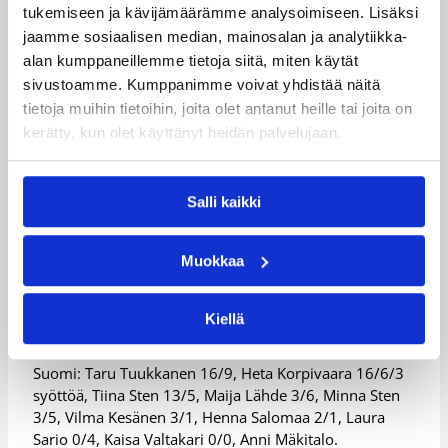
karsintaottelut ovat pitkällä tähtäimellä joukkueelle
tukemiseen ja kävijämäärämme analysoimiseen. Lisäksi
hyödyllisiä.
jaamme sosiaalisen median, mainosalan ja analytiikka-
alan kumppaneillemme tietoja siitä, miten käytät
– Pelaajille jokainen tämän tason ottelu on hyödyllinen.
sivustoamme. Kumppanimme voivat yhdistää näitä
Pelaajien on otettava kaikki irti matseista Montenegroa
tietoja muihin tietoihin, joita olet antanut heille tai joita on
ja Bulgariaa vastaan, koska näitä pelejä tulee harvoin.
Samanlaista puolustusta, vähän huolellisempaa
kerätty, kun olet käyttänyt heidän palvelujaan.
pallonkäsittelyä ja hivenen korkeampi heittoprosentti,
niin hyvä tulee.
Salli kaikki
Montenegro ja Suomi kohtaavat torstaina 26. elokuuta
klo 19:30 Suomen aikaa.
Muokkaa
Suomi – Unkari 56-61 (12-13, 26-28, 45-43),
naisten EM-karsintaa, Vantaa 23.8.2010
Kiellä
Suomi: Taru Tuukkanen 16/9, Heta Korpivaara 16/6/3
syöttöä, Tiina Sten 13/5, Maija Lähde 3/6, Minna Sten
3/5, Vilma Kesänen 3/1, Henna Salomaa 2/1, Laura
Sario 0/4, Kaisa Valtakari 0/0, Anni Mäkitalo.