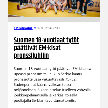
09.08.2026 22:47
EM-kilpailut
Suomen 18-vuotiaat tytöt
päättivät EM-kisat
pronssijuhliin
Suomen 18-vuotiaat tytöt päättivät EM-kisansa
upeasti pronssimitaliin, kun Serbia kaatui
pronssiottelussa vakuuttavasti 75–52.
Sudenpennut käänsi vaikean toisen
neljänneksen jälkeen ottelun itselleen vahvalla
joukkuepelaamisella ja karkasi toisella
puoliajalla Serbian tavoittamattomiin.