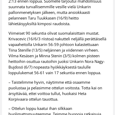
2:13 ennen loppua. Suomelle tarjoutui mahdollisuus
suunnata turvallisemmille vesille vielä Unkarin
pallonmenetyksen jälkeen, mutta ansiokkaasti
pelanneen Taru Tuukkasen (16/9) heitto
lähietäisyyksiltä kimposi raudoista.
Viimeiset 90 sekuntia olivat suomalaisittain mustat.
Krivacevic (16/6/3 riistoa) nakutteli neljällä perättäisellä
vapaaheitolla Unkarin 56-59-johtoon kalastettuaan
Tiina Stenille (13/5) neljännen ja viidennen virheen.
Vilma Kesäsen ja Minna Stenin (3/5) kolmen pisteen
heittoihin osuttua rautoihin juoksi Unkarin Nora Nagy-
Bujdosó (6/7) nopeasta hyökkäyksestä taululle
loppulukemat 56-61 vain 17 sekuntia ennen loppua.
– Taistelimme hyvin, näytimme että osaamme
puolustaa ja pelasimme ottelun voitosta. Totta kai on
ärsyttävää, ettei voittoa tullut, huokaisi Heta
Korpivaara ottelun tauottua.
– Ottelun loppu kaatui ihan silkkaan
huolimattomuuteemme. Teimme huonoja ratkaisuja