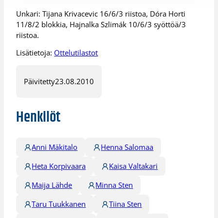
Unkari: Tijana Krivacevic 16/6/3 riistoa, Dóra Horti
11/8/2 blokkia, Hajnalka Szlimák 10/6/3 syöttöä/3
riistoa.
Lisätietoja:
Ottelutilastot
Päivitetty
23.08.2010
Henkilöt
Anni Mäkitalo
Henna Salomaa
Heta Korpivaara
Kaisa Valtakari
Maija Lähde
Minna Sten
Taru Tuukkanen
Tiina Sten