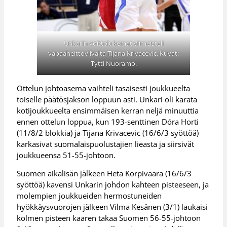
Unkarin voittolukemat viimeisteli
vapaaheittoviivalta Tijana Krivacevic. Kuvat:
Tytti Nuoramo.
Ottelun johtoasema vaihteli tasaisesti joukkueelta
toiselle päätösjakson loppuun asti. Unkari oli karata
kotijoukkueelta ensimmäisen kerran neljä minuuttia
ennen ottelun loppua, kun 193-senttinen Dóra Horti
(11/8/2 blokkia) ja Tijana Krivacevic (16/6/3 syöttöä)
karkasivat suomalaispuolustajien lieasta ja siirsivät
joukkueensa 51-55-johtoon.
Suomen aikalisän jälkeen Heta Korpivaara (16/6/3
syöttöä) kavensi Unkarin johdon kahteen pisteeseen, ja
molempien joukkueiden hermostuneiden
hyökkäysvuorojen jälkeen Vilma Kesänen (3/1) laukaisi
kolmen pisteen kaaren takaa Suomen 56-55-johtoon