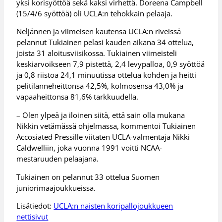
yksi korisyöttöä sekä kaksi virhettä. Doreena Campbell
(15/4/6 syöttöä) oli UCLA:n tehokkain pelaaja.
Neljännen ja viimeisen kautensa UCLA:n riveissä
pelannut Tukiainen pelasi kauden aikana 34 ottelua,
joista 31 aloitusviisikossa. Tukiainen viimeisteli
keskiarvoikseen 7,9 pistettä, 2,4 levypalloa, 0,9 syöttöä
ja 0,8 riistoa 24,1 minuutissa ottelua kohden ja heitti
pelitilanneheittonsa 42,5%, kolmosensa 43,0% ja
vapaaheittonsa 81,6% tarkkuudella.
– Olen ylpeä ja iloinen siitä, että sain olla mukana
Nikkin vetämässä ohjelmassa, kommentoi Tukiainen
Accosiated Pressille viitaten UCLA-valmentaja Nikki
Caldwelliin, joka vuonna 1991 voitti NCAA-
mestaruuden pelaajana.
Tukiainen on pelannut 33 ottelua Suomen
juniorimaajoukkueissa.
Lisätiedot:
UCLA:n naisten koripallojoukkueen
nettisivut