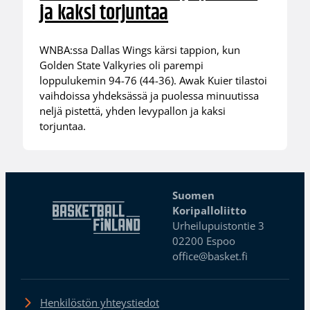
ja kaksi torjuntaa
WNBA:ssa Dallas Wings kärsi tappion, kun
Golden State Valkyries oli parempi
loppulukemin 94-76 (44-36). Awak Kuier tilastoi
vaihdoissa yhdeksässä ja puolessa minuutissa
neljä pistettä, yhden levypallon ja kaksi
torjuntaa.
Suomen
Koripalloliitto
Urheilupuistontie 3
02200 Espoo
office@basket.fi
Henkilöstön yhteystiedot