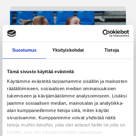
Suostumus
Yksityiskohdat
Tietoja
Tämä sivusto käyttää evästeitä
Käytämme evästeitä tarjoamamme sisällön ja mainosten
08.08.2026 22:58
3×3
räätälöimiseen, sosiaalisen median ominaisuuksien
Suomea edustavat 3×3-
tukemiseen ja kävijämäärämme analysoimiseen. Lisäksi
jaamme sosiaalisen median, mainosalan ja analytiikka-
joukkueet aloittivat Nordic Cup
alan kumppaneillemme tietoja siitä, miten käytät
-urakkansa Kööpenhaminassa
sivustoamme. Kumppanimme voivat yhdistää näitä
tietoja muihin tietoihin, joita olet antanut heille tai joita on
kerätty, kun olet käyttänyt heidän palvelujaan.
Naisten joukkue nappasi avauspäivänä kaksi