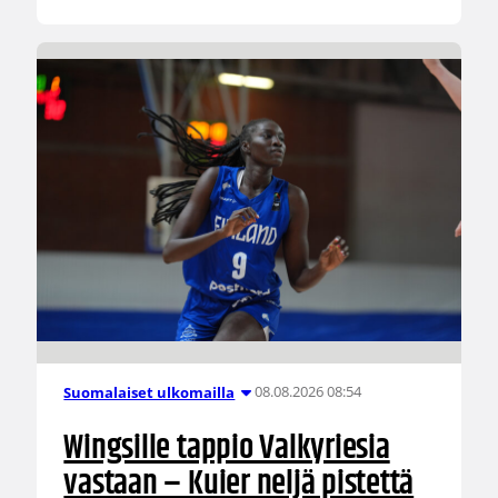
08.08.2026 08:54
Suomalaiset ulkomailla
Wingsille tappio Valkyriesia
vastaan – Kuier neljä pistettä