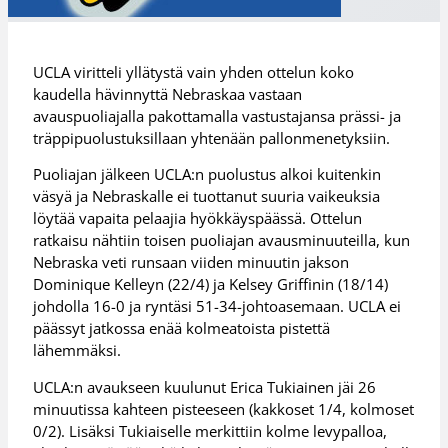
UCLA viritteli yllätystä vain yhden ottelun koko
kaudella hävinnyttä Nebraskaa vastaan
avauspuoliajalla pakottamalla vastustajansa prässi- ja
träppipuolustuksillaan yhtenään pallonmenetyksiin.
Puoliajan jälkeen UCLA:n puolustus alkoi kuitenkin
väsyä ja Nebraskalle ei tuottanut suuria vaikeuksia
löytää vapaita pelaajia hyökkäyspäässä. Ottelun
ratkaisu nähtiin toisen puoliajan avausminuuteilla, kun
Nebraska veti runsaan viiden minuutin jakson
Dominique Kelleyn (22/4) ja Kelsey Griffinin (18/14)
johdolla 16-0 ja ryntäsi 51-34-johtoasemaan. UCLA ei
päässyt jatkossa enää kolmeatoista pistettä
lähemmäksi.
UCLA:n avaukseen kuulunut Erica Tukiainen jäi 26
minuutissa kahteen pisteeseen (kakkoset 1/4, kolmoset
0/2). Lisäksi Tukiaiselle merkittiin kolme levypalloa,