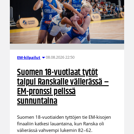
08.08.2026 22:50
EM-kilpailut
Suomen 18-vuotiaat tytöt
taipui Ranskalle välierässä –
EM-pronssi pelissä
sunnuntaina
Suomen 18-vuotiaiden tyttöjen tie EM-kisojen
finaaliin katkesi lauantaina, kun Ranska oli
välierässä vahvempi lukemin 82–62.