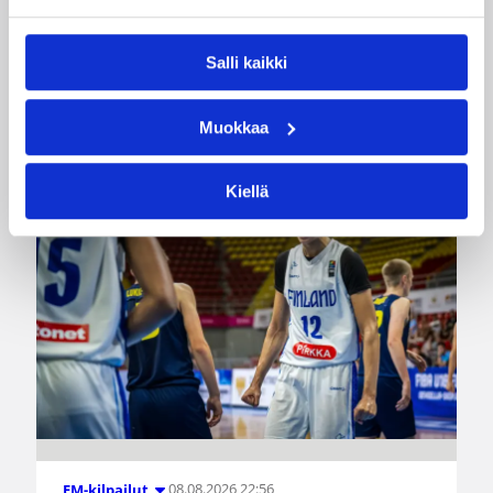
voittoa neljästä ottelustaan, kun taas miesten
joukkue haastoi vastustajiaan tiukoissa
kamppailuissa, mutta jäi tällä kertaa ilman
Salli kaikki
voittoja.
Muokkaa
Kiellä
08.08.2026 22:56
EM-kilpailut