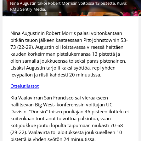
Nina Augustin takoi Robert Morrisin voitossa 13 pistettä. Kuva:
RMU Sentry Media.
Nina Augustinin Robert Morris palasi voitonkantaan
pitkän tauon jälkeen kaataessaan Pitt-Johnstownin 53-
73 (22-29). Augustin oli loistavassa vireessä heittäen
kauden korkeimman pistelukemansa 13 pistettä ja
ollen samalla joukkueensa toiseksi paras pistenainen.
Lisäksi Augustin tarjoili kaksi syöttöä, repi yhden
levypallon ja riisti kahdesti 20 minuutissa.
Ottelutilastot
Kia Vaalavirran San Francisco sai vieraakseen
hallitsevan Big West- konferenssin voittajan UC
Davisin. ”Donsin” toisen puoliajan 46 pisteen ilottelu ei
kuitenkaan tuottanut toivottua palkintoa, vaan
kotijoukkue joutui lopulta taipumaan niukasti 70-68
(29-22). Vaalavirta toi aloituksesta joukkueelleen 10
pistettä ja yhden syötön 24 minuutissa.