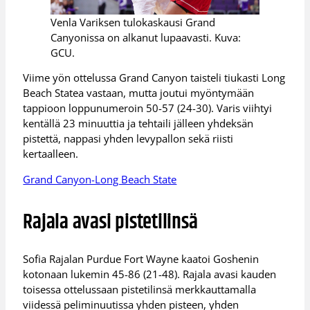
Venla Variksen tulokaskausi Grand
Canyonissa on alkanut lupaavasti. Kuva:
GCU.
Viime yön ottelussa Grand Canyon taisteli tiukasti Long
Beach Statea vastaan, mutta joutui myöntymään
tappioon loppunumeroin 50-57 (24-30). Varis viihtyi
kentällä 23 minuuttia ja tehtaili jälleen yhdeksän
pistettä, nappasi yhden levypallon sekä riisti
kertaalleen.
Grand Canyon-Long Beach State
Rajala avasi pistetilinsä
Sofia Rajalan Purdue Fort Wayne kaatoi Goshenin
kotonaan lukemin 45-86 (21-48). Rajala avasi kauden
toisessa ottelussaan pistetilinsä merkkauttamalla
viidessä peliminuutissa yhden pisteen, yhden