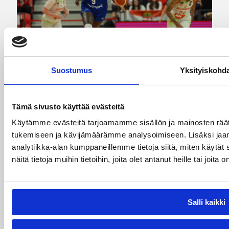
Suostumus
Yksityiskohd
01.08.2026 08:04
Suomalaiset ulkomailla
Tämä sivusto käyttää evästeitä
Dallasille tappio
Käytämme evästeitä tarjoamamme sisällön ja mainosten räät
tukemiseen ja kävijämäärämme analysoimiseen. Lisäksi jaa
Washingtonissa – Kuier pienet
analytiikka-alan kumppaneillemme tietoja siitä, miten käyt
minuutit aloitusviisikossa
näitä tietoja muihin tietoihin, joita olet antanut heille tai joit
WNBA:ssa Dallas Wings hävisi toisen
peräkkäisen pelinsä, kun Washington Mystics oli
Salli kaikki
parempi 75-81 (35-38). Awak Kuier pelasi
aloitusviisikossa vähän alle viisi minuuttia