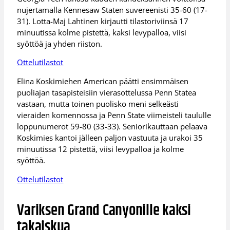
nujertamalla Kennesaw Staten suvereenisti 35-60 (17-
31). Lotta-Maj Lahtinen kirjautti tilastoriviinsä 17
minuutissa kolme pistettä, kaksi levypalloa, viisi
syöttöä ja yhden riiston.
Ottelutilastot
Elina Koskimiehen American päätti ensimmäisen
puoliajan tasapisteisiin vierasottelussa Penn Statea
vastaan, mutta toinen puolisko meni selkeästi
vieraiden komennossa ja Penn State viimeisteli taululle
loppunumerot 59-80 (33-33). Seniorikauttaan pelaava
Koskimies kantoi jälleen paljon vastuuta ja urakoi 35
minuutissa 12 pistettä, viisi levypalloa ja kolme
syöttöä.
Ottelutilastot
Variksen Grand Canyonille kaksi
takaiskua