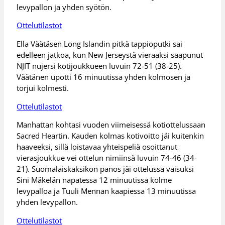
levypallon ja yhden syötön.
Ottelutilastot
Ella Väätäsen Long Islandin pitkä tappioputki sai
edelleen jatkoa, kun New Jerseystä vieraaksi saapunut
NJIT nujersi kotijoukkueen luvuin 72-51 (38-25).
Väätänen upotti 16 minuutissa yhden kolmosen ja
torjui kolmesti.
Ottelutilastot
Manhattan kohtasi vuoden viimeisessä kotiottelussaan
Sacred Heartin. Kauden kolmas kotivoitto jäi kuitenkin
haaveeksi, sillä loistavaa yhteispeliä osoittanut
vierasjoukkue vei ottelun nimiinsä luvuin 74-46 (34-
21). Suomalaiskaksikon panos jäi ottelussa vaisuksi
Sini Mäkelän napatessa 12 minuutissa kolme
levypalloa ja Tuuli Mennan kaapiessa 13 minuutissa
yhden levypallon.
Ottelutilastot