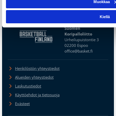
Muokkaa
tilastoiden yhden levypallon ja syötön.
Kiellä
Suomen
Koripalloliitto
Urheilupuistontie 3
02200 Espoo
office@basket.fi
Henkilöstön yhteystiedot
Alueiden yhteystiedot
Laskutustiedot
Käyttöehdot ja tietosuoja
Evästeet