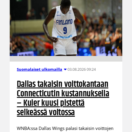
03.08.2026 09:24
Suomalaiset ulkomailla
Dallas takaisin voittokantaan
Connecticutin kustannuksella
– Kuier kuusi pistettä
selkeässä voitossa
WNBA:ssa Dallas Wings palasi takaisin voittojen