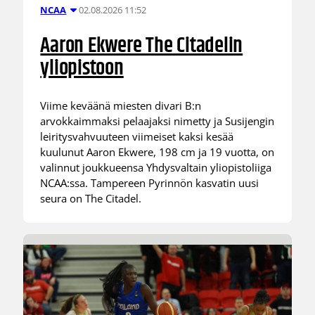
02.08.2026 11:52
NCAA
Aaron Ekwere The Citadelin
yliopistoon
Viime keväänä miesten divari B:n
arvokkaimmaksi pelaajaksi nimetty ja Susijengin
leiritysvahvuuteen viimeiset kaksi kesää
kuulunut Aaron Ekwere, 198 cm ja 19 vuotta, on
valinnut joukkueensa Yhdysvaltain yliopistoliiga
NCAA:ssa. Tampereen Pyrinnön kasvatin uusi
seura on The Citadel.