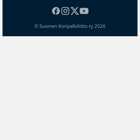
© Suomen Koripalloliitto ry 2026