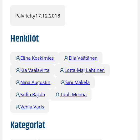
Päivitetty
17.12.2018
Henkilöt
Elina Koskimies
Ella Väätänen
Kia Vaalavirta
Lotta-Maj Lahtinen
Nina Augustin
Sini Mäkelä
Sofia Rajala
Tuuli Menna
Venla Varis
Kategoriat