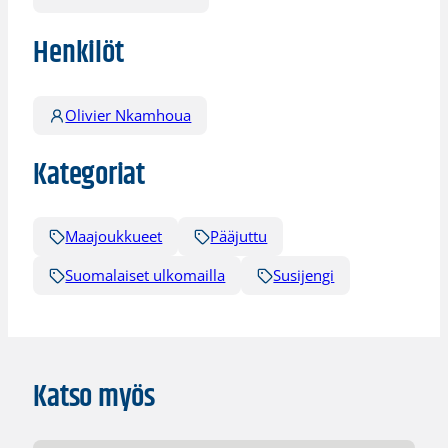
Henkilöt
Olivier Nkamhoua
Kategoriat
Maajoukkueet
Pääjuttu
Suomalaiset ulkomailla
Susijengi
Katso myös