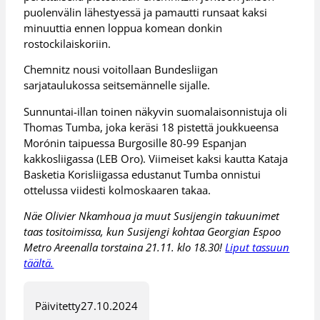
puolenvälin lähestyessä ja pamautti runsaat kaksi
minuuttia ennen loppua komean donkin
rostockilaiskoriin.
Chemnitz nousi voitollaan Bundesliigan
sarjataulukossa seitsemännelle sijalle.
Sunnuntai-illan toinen näkyvin suomalaisonnistuja oli
Thomas Tumba, joka keräsi 18 pistettä joukkueensa
Morónin taipuessa Burgosille 80-99 Espanjan
kakkosliigassa (LEB Oro). Viimeiset kaksi kautta Kataja
Basketia Korisliigassa edustanut Tumba onnistui
ottelussa viidesti kolmoskaaren takaa.
Näe Olivier Nkamhoua ja muut Susijengin takuunimet
taas tositoimissa, kun Susijengi kohtaa Georgian Espoo
Metro Areenalla torstaina 21.11. klo 18.30!
Liput tassuun
täältä.
Päivitetty
27.10.2024