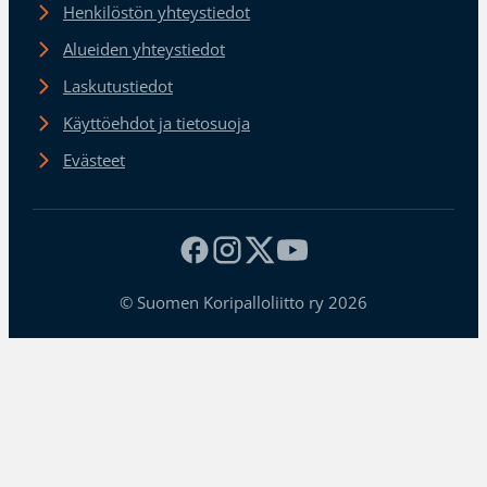
Henkilöstön yhteystiedot
Alueiden yhteystiedot
Laskutustiedot
Käyttöehdot ja tietosuoja
Evästeet
© Suomen Koripalloliitto ry 2026