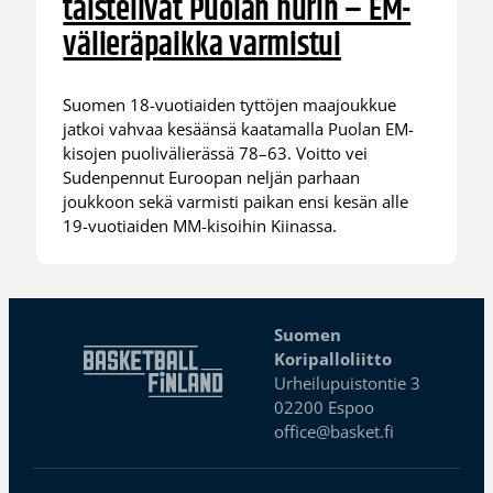
taistelivat Puolan nurin – EM-
välieräpaikka varmistui
Suomen 18-vuotiaiden tyttöjen maajoukkue
jatkoi vahvaa kesäänsä kaatamalla Puolan EM-
kisojen puolivälierässä 78–63. Voitto vei
Sudenpennut Euroopan neljän parhaan
joukkoon sekä varmisti paikan ensi kesän alle
19-vuotiaiden MM-kisoihin Kiinassa.
Suomen
Koripalloliitto
Urheilupuistontie 3
02200 Espoo
office@basket.fi