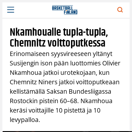
Siirry
sisältöön
Nkamhoualle tupla-tupla,
Chemnitz voittoputkessa
Erinomaiseen syysvireeseen yltänyt
Susijengin ison pään luottomies Olivier
Nkamhoua jatkoi urotekojaan, kun
Chemnitz Niners jatkoi voittoputkeaan
kellistämällä Saksan Bundesliigassa
Rostockin pistein 60–68. Nkamhoua
keräsi voittajille 10 pistettä ja 10
levypalloa.