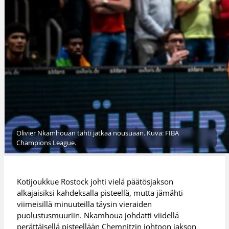
Olivier Nkamhouan tähti jatkaa nousuaan. Kuva: FIBA
Champions League.
Kotijoukkue Rostock johti vielä päätösjakson
alkajaisiksi kahdeksalla pisteellä, mutta jämähti
viimeisillä minuuteilla täysin vieraiden
puolustusmuuriin. Nkamhoua johdatti viidellä
perättäisellä pisteellään Chemnitzin johtoon jakson