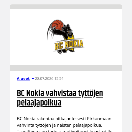
28.07.2026 15:54
Alueet
BC Nokia vahvistaa tyttöjen
pelaajapolkua
BC Nokia rakentaa pitkäjänteisesti Pirkanmaan
vahvinta tyttöjen ja naisten pelaajapolkua.
Tavoitteena on tarjota motivoituneille pelaajille