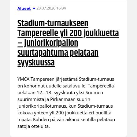
28.07.2026 16:04
Alueet
Stadium-turnaukseen
Tampereelle yli 200 joukkuetta
– juniorikoripallon
suurtapahtuma pelataan
syyskuussa
YMCA Tampereen järjestämä Stadium-turnaus
on kohonnut uudelle sataluvulle. Tampereella
pelataan 12.–13. syyskuuta yksi Suomen
suurimmista ja Pirkanmaan suurin
juniorikoripalloturnaus, kun Stadium-turnaus
kokoaa yhteen yli 200 joukkuetta eri puolilta
maata. Kahden päivän aikana kentillä pelataan
satoja otteluita.