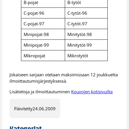
B-pojat
B-tytöt
C-pojat-96
C-tytöt-96
C-pojat-97
C-tytöt-97
Minipojat-98
Minitytöt-98
Minipojat-99
Minitytöt-99
Mikropojat
Mikrotytöt
Jokaiseen sarjaan otetaan maksimissaan 12 joukkuetta
ilmoittautumisjärjestyksessä.
Lisätietoja ja ilmoittautuminen
Kouvojen kotisivuilta
Päivitetty
24.06.2009