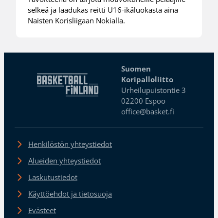
selkeä ja laadukas reitti U16-ikäluokasta aina
Naisten Korisliigaan Nokialla.
Suomen
Koripalloliitto
Urheilupuistontie 3
02200 Espoo
office@basket.fi
Henkilöstön yhteystiedot
Alueiden yhteystiedot
Laskutustiedot
Käyttöehdot ja tietosuoja
Evästeet