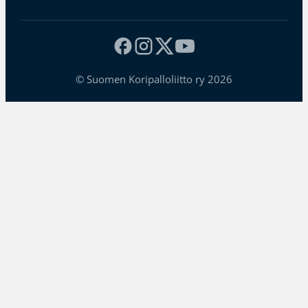
© Suomen Koripalloliitto ry 2026