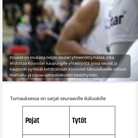
Kouvot on mukana neljän seuran yhteenliittymässä, joka
ehdottaa Kouvolan kaupungille yhteistyötä, jossa seurat ja
kaupunki pyrkivät kehittämään Kouvolan talousalueelle vahvan
matkailu- ja vapaa-ajanpalveluiden keskittymän.
Turnauksessa on sarjat seuraaville ikäluokille
Pojat
Tytöt