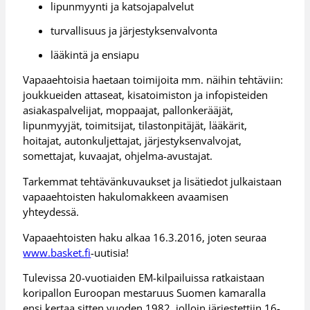
lipunmyynti ja katsojapalvelut
turvallisuus ja järjestyksenvalvonta
lääkintä ja ensiapu
Vapaaehtoisia haetaan toimijoita mm. näihin tehtäviin:
joukkueiden attaseat, kisatoimiston ja infopisteiden
asiakaspalvelijat, moppaajat, pallonkerääjät,
lipunmyyjät, toimitsijat, tilastonpitäjät, lääkärit,
hoitajat, autonkuljettajat, järjestyksenvalvojat,
somettajat, kuvaajat, ohjelma-avustajat.
Tarkemmat tehtävänkuvaukset ja lisätiedot julkaistaan
vapaaehtoisten hakulomakkeen avaamisen
yhteydessä.
Vapaaehtoisten haku alkaa 16.3.2016, joten seuraa
www.basket.fi
-uutisia!
Tulevissa 20-vuotiaiden EM-kilpailuissa ratkaistaan
koripallon Euroopan mestaruus Suomen kamaralla
ensi kertaa sitten vuoden 1982, jolloin järjestettiin 16-