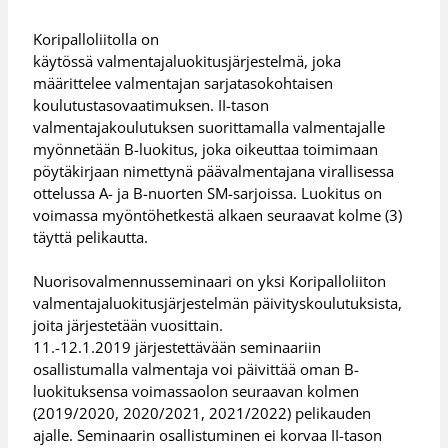
Koripalloliitolla on
käytössä valmentajaluokitusjärjestelmä, joka
määrittelee valmentajan sarjatasokohtaisen
koulutustasovaatimuksen. II-tason
valmentajakoulutuksen suorittamalla valmentajalle
myönnetään B-luokitus, joka oikeuttaa toimimaan
pöytäkirjaan nimettynä päävalmentajana virallisessa
ottelussa A- ja B-nuorten SM-sarjoissa. Luokitus on
voimassa myöntöhetkestä alkaen seuraavat kolme (3)
täyttä pelikautta.
Nuorisovalmennusseminaari on yksi Koripalloliiton
valmentajaluokitusjärjestelmän päivityskoulutuksista,
joita järjestetään vuosittain.
11.-12.1.2019 järjestettävään seminaariin
osallistumalla valmentaja voi päivittää oman B-
luokituksensa voimassaolon seuraavan kolmen
(2019/2020, 2020/2021, 2021/2022) pelikauden
ajalle. Seminaarin osallistuminen ei korvaa II-tason