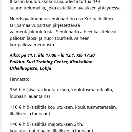
II-tason koulutuskokonaisuudesta tuttua 4+4-
suunnittelumallia, joka esitellään avauksen yhteydessä.
Nuorisovalmennusseminaari on osa Koripalloliiton
tarjoamaa vuosittain järjestettävää
valmentajakoulutusta. Seminaarin aiheet käsittelevät
pääosin lapsi- ja nuorisourheiluvaiheen
koripallovalmennusta.
Aika: pe 11.1. klo 17:00 – la 12.1. Klo 17:30
Paikka: Susi Training Center, Kisakallion
Urheiluopisto, Lohja
Hinnasto:
95€ hlö (sisältää koulutuksen, koulutusmateriaalin,
lounaan lauantaina)
110 € hlö (sisältää koulutuksen, koulutusmateriaalin,
illallisen ja lounaan)
140 € hlö (sisältää majoituksen 2hh,
koulutusmateriaalin, illallisen ja lounaan)