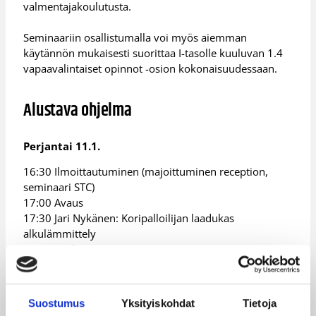
valmentajakoulutusta.
Seminaariin osallistumalla voi myös aiemman
käytännön mukaisesti suorittaa I-tasolle kuuluvan 1.4
vapaavalintaiset opinnot -osion kokonaisuudessaan.
Alustava ohjelma
Perjantai 11.1.
16:30 Ilmoittautuminen (majoittuminen reception,
seminaari STC)
17:00 Avaus
17:30 Jari Nykänen: Koripalloilijan laadukas
alkulämmittely
18:45 Tauko
19:00 Mikko Tupamäki: Vältä kaavoja, riko rakenteita –
vaihteleva ja monipuolinen heittoharjoittelu
21:00 Illallinen majoittujille, Rantamakasiini
Suostumus
Yksityiskohdat
Tietoja