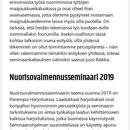
erinomaista työtä nuorimmissa tyttöjen
maajoukkueikäluokissa ja ovat olleet ihan
avainasemassa, jotta olemme pystyneet nostamaan
maajoukkueidemme tasoa myös sillä puolella. On
tärkeää, että heidän tekemänsä työ tuodaan esille
isommallakin foorumilla. Itsekin osallistun tässä
kohtaa talkoisiin osana esitystä, sillä yhdessä
tekeminen on ollut toimintamme peruspilareita – näin
ollen rakennamme tämänkin esityksen yhdessä, toteaa
seminaarikattauksen valmiiksi saanut Jussi Räikkä.
Nuorisovalmennusseminaari 2019
Nuorisovalmennusseminaarin teema vuonna 2019 on
Parempia Harjoituksia. Laadukkaat harjoitukset ovat
koripallon hyvinvoinnin perustekijöitä ja seminaarin
tarkoituksena on antaa työkaluja laadun kehittämiseen
kaikissa harjoituksissa, jotka Suomessa käynnistyvät.
Seminaariohjelman suunnittelussa on käytetty apuna