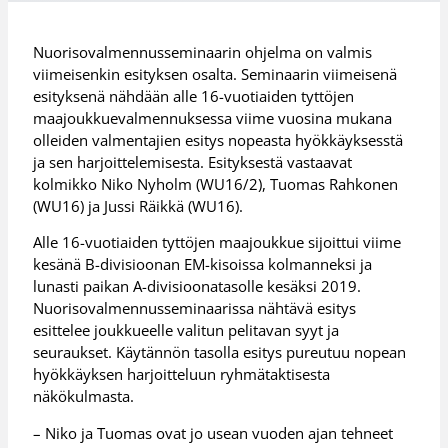
Nuorisovalmennusseminaarin ohjelma on valmis
viimeisenkin esityksen osalta. Seminaarin viimeisenä
esityksenä nähdään alle 16-vuotiaiden tyttöjen
maajoukkuevalmennuksessa viime vuosina mukana
olleiden valmentajien esitys nopeasta hyökkäyksesstä
ja sen harjoittelemisesta. Esityksestä vastaavat
kolmikko Niko Nyholm (WU16/2), Tuomas Rahkonen
(WU16) ja Jussi Räikkä (WU16).
Alle 16-vuotiaiden tyttöjen maajoukkue sijoittui viime
kesänä B-divisioonan EM-kisoissa kolmanneksi ja
lunasti paikan A-divisioonatasolle kesäksi 2019.
Nuorisovalmennusseminaarissa nähtävä esitys
esittelee joukkueelle valitun pelitavan syyt ja
seuraukset. Käytännön tasolla esitys pureutuu nopean
hyökkäyksen harjoitteluun ryhmätaktisesta
näkökulmasta.
– Niko ja Tuomas ovat jo usean vuoden ajan tehneet