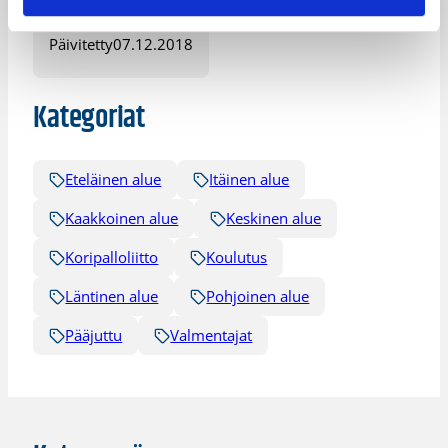
Päivitetty
07.12.2018
Kategoriat
Eteläinen alue
Itäinen alue
Kaakkoinen alue
Keskinen alue
Koripalloliitto
Koulutus
Läntinen alue
Pohjoinen alue
Pääjuttu
Valmentajat