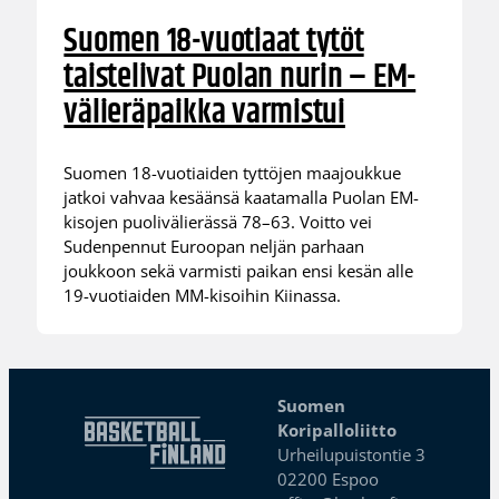
Suomen 18-vuotiaat tytöt
taistelivat Puolan nurin – EM-
välieräpaikka varmistui
Suomen 18-vuotiaiden tyttöjen maajoukkue
jatkoi vahvaa kesäänsä kaatamalla Puolan EM-
kisojen puolivälierässä 78–63. Voitto vei
Sudenpennut Euroopan neljän parhaan
joukkoon sekä varmisti paikan ensi kesän alle
19-vuotiaiden MM-kisoihin Kiinassa.
Suomen
Koripalloliitto
Urheilupuistontie 3
02200 Espoo