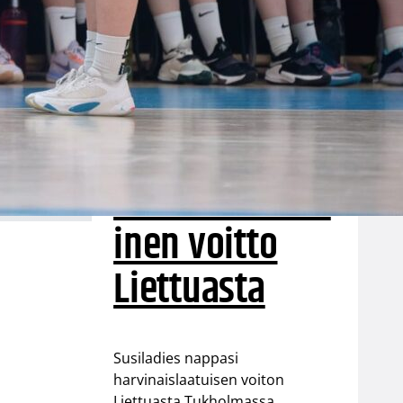
puolustus
rautaa
Tukholmassa
–
harvinaislaatu
inen voitto
Liettuasta
Susiladies nappasi
harvinaislaatuisen voiton
Liettuasta Tukholmassa