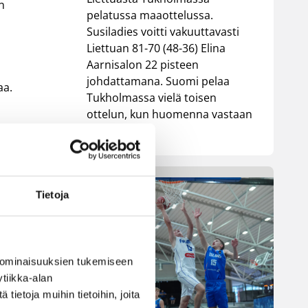
en
pelatussa maaottelussa.
Susiladies voitti vakuuttavasti
Liettuan 81-70 (48-36) Elina
Aarnisalon 22 pisteen
johdattamana. Suomi pelaa
aa.
Tukholmassa vielä toisen
ottelun, kun huomenna vastaan
tulee Ruotsi.
Tietoja
le
 ominaisuuksien tukemiseen
tiikka-alan
ietoja muihin tietoihin, joita