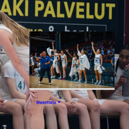
Liettuassa, Romaniassa,
Bosniassa ja viimeksi Islannissa.
06.08.2026 21:44
Maaottelu
Susiladiesin