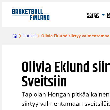
Siirry
sisältöön
Sarjat
M
Uutiset
Olivia Eklund siirtyy valmentamaan
Olivia Eklund si
Sveitsiin
Tapiolan Hongan pitkäaikainen 
siirtyy valmentamaan sveitsiläi