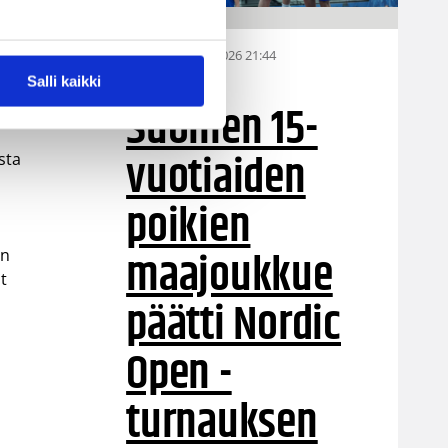
a
06.08.2026 21:44
MU15
Salli kaikki
Suomen 15-
.
vuotiaiden
sta
poikien
maajoukkue
on
t
päätti Nordic
Open -
turnauksen