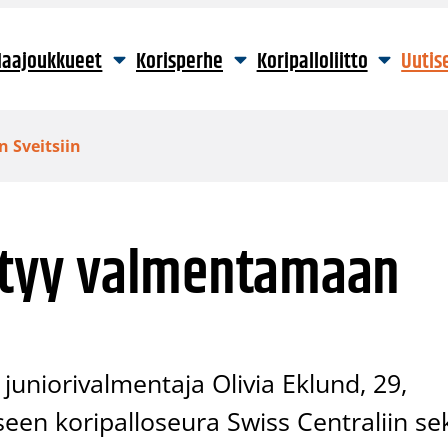
aajoukkueet
Korisperhe
Koripalloliitto
Uutis
 Sveitsiin
irtyy valmentamaan
juniorivalmentaja Olivia Eklund, 29,
seen koripalloseura Swiss Centraliin se