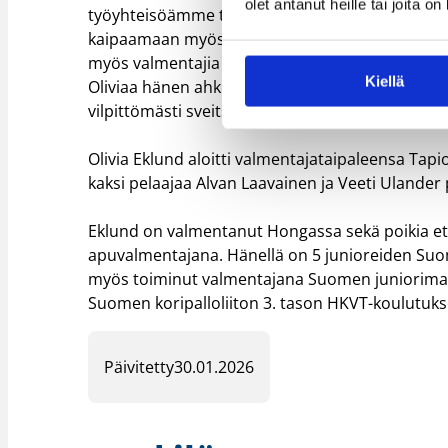
olet antanut heille tai joita o
työyhteisöämme todella pitkään. Meillä kaikilla 
kaipaamaan myös hänen valmennusosaamistaan. 
myös valmentajia kohti uusia haasteita ja siinä
Kiellä
Oliviaa hänen ahkerasta, suunnitelmallisesta ja
vilpittömästi sveitsiläisseuroja loistavasta rek
Olivia Eklund aloitti valmentajataipaleensa Ta
kaksi pelaajaa Alvan Laavainen ja Veeti Ulander
Eklund on valmentanut Hongassa sekä poikia ett
apuvalmentajana. Hänellä on 5 junioreiden Suo
myös toiminut valmentajana Suomen juniorimaaj
Suomen koripalloliiton 3. tason HKVT-koulutuks
Päivitetty
30.01.2026