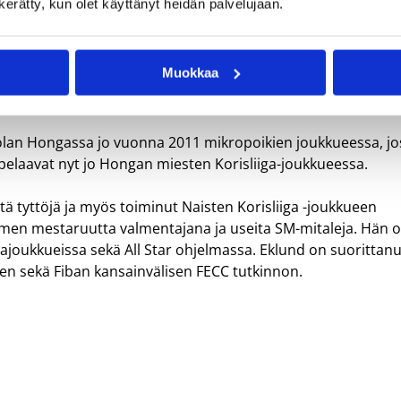
n kerätty, kun olet käyttänyt heidän palvelujaan.
tulee ikävä Oliviaa etenkin työkaverina, mutta seura tulee
Toisaalta Hongan tavoitteena on kasvattaa paitsi pelaaji
 olemme myös Olivian kohdalla onnistuneet. Haluan kiittää
Muokkaa
 pelaajat huomioivasta valmennustyöstään ja onnitella
rytoinnista, seuran urheilutoimenjohtaja Antti Viitanen sanoo
piolan Hongassa jo vuonna 2011 mikropoikien joukkueessa, jo
 pelaavat nyt jo Hongan miesten Korisliiga-joukkueessa.
ä tyttöjä ja myös toiminut Naisten Korisliiga -joukkueen
men mestaruutta valmentajana ja useita SM-mitaleja. Hän 
oukkueissa sekä All Star ohjelmassa. Eklund on suorittanu
en sekä Fiban kansainvälisen FECC tutkinnon.