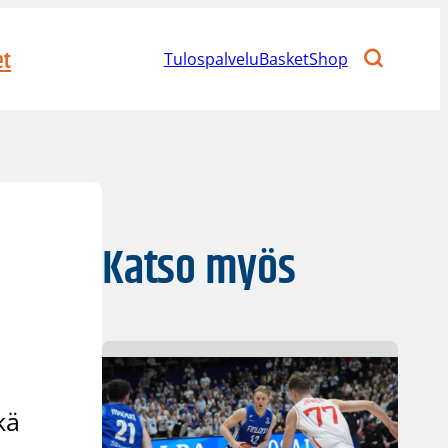
et
Tulospalvelu
BasketShop
Katso myös
kä