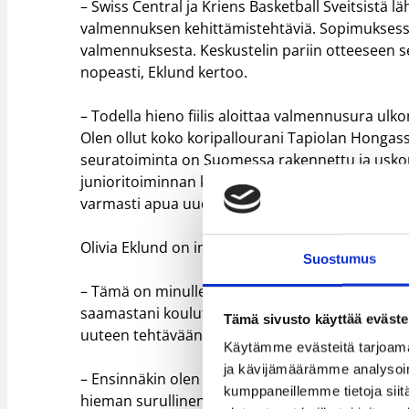
– Swiss Central ja Kriens Basketball Sveitsistä l
valmennuksen kehittämistehtäviä. Sopimuksessa
valmennuksesta. Keskustelin pariin otteeseen s
nopeasti, Eklund kertoo.
– Todella hieno fiilis aloittaa valmennusura ul
Olen ollut koko koripallourani Tapiolan Hongass
seuratoiminta on Suomessa rakennettu ja uskon
junioritoiminnan kehittämisessä. Lisäksi min
varmasti apua uudessa työssäni, Eklund selvittä
Olivia Eklund on innoissaan tulevasta tehtävästä
Suostumus
– Tämä on minulle hieno mahdollisuus antaa näyt
saamastani koulutuksesta sekä lukuisista hien
Tämä sivusto käyttää eväste
uuteen tehtävään kesken kauden, kiittelee Eklu
Käytämme evästeitä tarjoama
ja kävijämäärämme analysoim
– Ensinnäkin olen todella onnellinen Olivian p
kumppaneillemme tietoja siitä
hieman surullinen, koska Olivia on ollut nuore