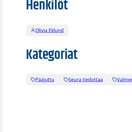
Henkilöt
Olivia Eklund
Kategoriat
Pääjuttu
Seura tiedottaa
Valmen