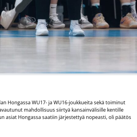
olan Hongassa WU17- ja WU16-joukkueita sekä toiminut
utunut mahdollisuus siirtyä kansainvälisille kentille
n asiat Hongassa saatiin järjestettyä nopeasti, oli päätös