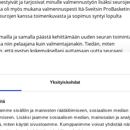
ähestyivät ja tarjosivat minulle valmennustyön lisäksi seuroj
 oli myös mukana valmennuspesti Itä-Sveitsin ProBasketin
eurojen kanssa toimenkuvasta ja sopimus syntyi lopulta
komailla ja samalla päästä kehittämään uuden seuran toimint
a niin pelaajana kuin valmentajanakin. Tiedän, miten
, että pystyn kokemuksellani auttamaan uutta seuraani
ulla on kokemusta Suomen maajoukkuetoiminnasta, mistä on
ä.
än ja muutosta Sveitsiin.
Yksityiskohdat
töjä jo osaamastani ja oppia lisää. Olen kiitollinen Hongal
oista valmennustehtävistä sekä mahdollisuudesta hypätä
itä
nd.
mme sisällön ja mainosten räätälöimiseen, sosiaalisen median
iseen. Lisäksi jaamme sosiaalisen median, mainosalan ja analy
uolesta tästä hienosta mahdollisuudesta. Samaan aikaan olen
, miten käytät sivustoamme. Kumppanimme voivat yhdistää näitä t
sta iästään huolimatta osa Tapiolan Honkaa ja meidän