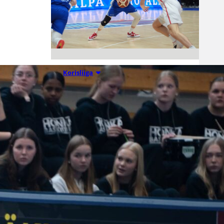
07.08.2026 09:23
Korisliiga
Daniel Dolenc
KTP-Basketin
haaviin
Dolenc on rakentanut pitkän
ammattilaisuran Suomen lisäksi
Ranskassa, Itävallassa,