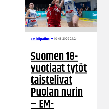
06.08.2026 21:24
EM-kilpailut
Suomen 18-
vuotiaat tytöt
taistelivat
Puolan nurin
– EM-