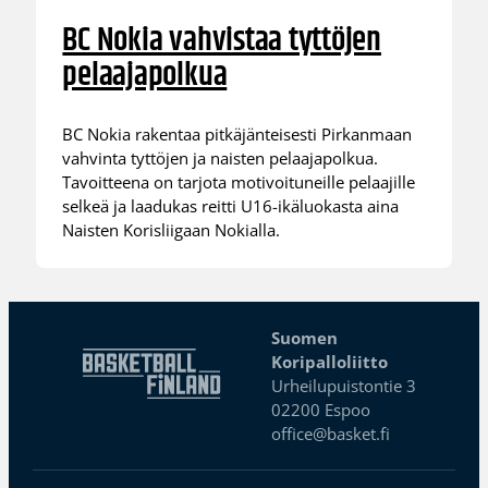
BC Nokia vahvistaa tyttöjen
pelaajapolkua
BC Nokia rakentaa pitkäjänteisesti Pirkanmaan
vahvinta tyttöjen ja naisten pelaajapolkua.
Tavoitteena on tarjota motivoituneille pelaajille
selkeä ja laadukas reitti U16-ikäluokasta aina
Naisten Korisliigaan Nokialla.
Suomen
Koripalloliitto
Urheilupuistontie 3
02200 Espoo
office@basket.fi