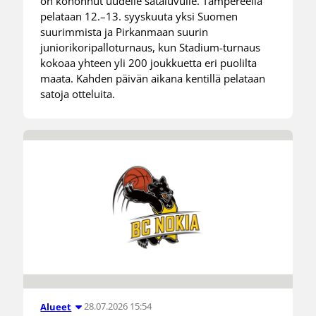
on kohonnut uudelle sataluvulle. Tampereella
pelataan 12.–13. syyskuuta yksi Suomen
suurimmista ja Pirkanmaan suurin
juniorikoripalloturnaus, kun Stadium-turnaus
kokoaa yhteen yli 200 joukkuetta eri puolilta
maata. Kahden päivän aikana kentillä pelataan
satoja otteluita.
28.07.2026 15:54
Alueet