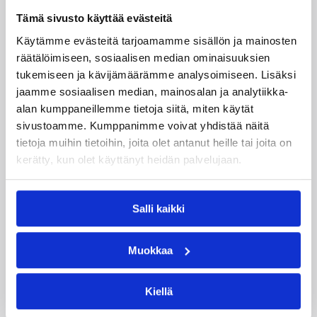
Tämä sivusto käyttää evästeitä
Käytämme evästeitä tarjoamamme sisällön ja mainosten
räätälöimiseen, sosiaalisen median ominaisuuksien
tukemiseen ja kävijämäärämme analysoimiseen. Lisäksi
jaamme sosiaalisen median, mainosalan ja analytiikka-
alan kumppaneillemme tietoja siitä, miten käytät
sivustoamme. Kumppanimme voivat yhdistää näitä
01.08.2026 16:31
Alueet
tietoja muihin tietoihin, joita olet antanut heille tai joita on
Mikko Salminen BC Nokian
kerätty, kun olet käyttänyt heidän palvelujaan.
toiminnanjohtajaksi
Salli kaikki
BC Nokian toiminnanjohtajana toimii kauden
2026–2027 alusta Mikko Salminen.
Muokkaa
Kiellä