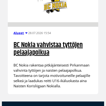
28.07.2026 15:54
Alueet
BC Nokia vahvistaa tyttöjen
pelaajapolkua
BC Nokia rakentaa pitkäjänteisesti Pirkanmaan
vahvinta tyttöjen ja naisten pelaajapolkua.
Tavoitteena on tarjota motivoituneille pelaajille
selkeä ja laadukas reitti U16-ikäluokasta aina
Naisten Korisliigaan Nokialla.