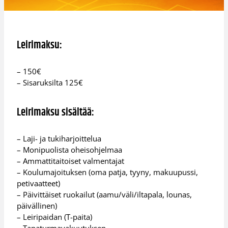
Leirimaksu:
– 150€
– Sisaruksilta 125€
Leirimaksu sisältää:
– Laji- ja tukiharjoittelua
– Monipuolista oheisohjelmaa
– Ammattitaitoiset valmentajat
– Koulumajoituksen (oma patja, tyyny, makuupussi,
petivaatteet)
– Päivittäiset ruokailut (aamu/väli/iltapala, lounas,
päivällinen)
– Leiripaidan (T-paita)
– Tapaturmavakuutuksen