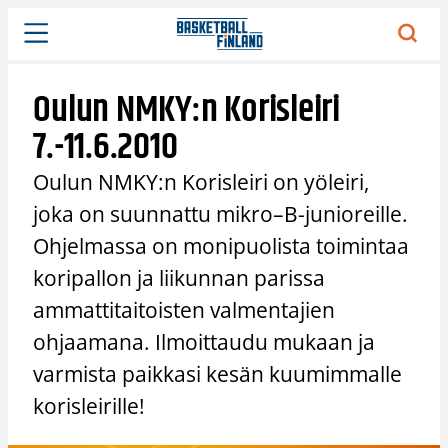
Siirry
sisältöön
Oulun NMKY:n Korisleiri
7.-11.6.2010
Oulun NMKY:n Korisleiri on yöleiri,
joka on suunnattu mikro–B-junioreille.
Ohjelmassa on monipuolista toimintaa
koripallon ja liikunnan parissa
ammattitaitoisten valmentajien
ohjaamana. Ilmoittaudu mukaan ja
varmista paikkasi kesän kuumimmalle
korisleirille!