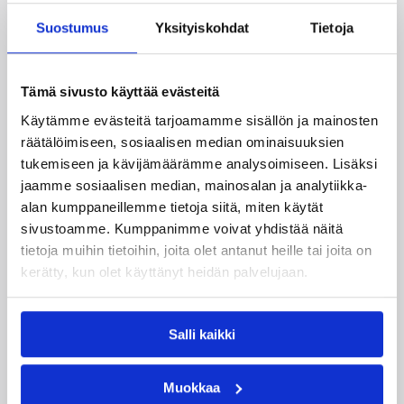
joukkuetta ja tuhansia koripallon ystäviä niin
Suostumus
Yksityiskohdat
Tietoja
Suomesta kuin ulkomailta.
Tämä sivusto käyttää evästeitä
Käytämme evästeitä tarjoamamme sisällön ja mainosten
räätälöimiseen, sosiaalisen median ominaisuuksien
tukemiseen ja kävijämäärämme analysoimiseen. Lisäksi
jaamme sosiaalisen median, mainosalan ja analytiikka-
alan kumppaneillemme tietoja siitä, miten käytät
sivustoamme. Kumppanimme voivat yhdistää näitä
tietoja muihin tietoihin, joita olet antanut heille tai joita on
kerätty, kun olet käyttänyt heidän palvelujaan.
01.08.2026 16:31
Alueet
Salli kaikki
Mikko Salminen BC Nokian
toiminnanjohtajaksi
Muokkaa