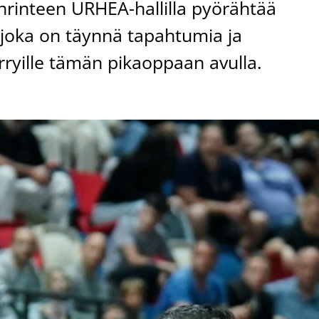
nrinteen URHEA-hallilla pyörähtää
 joka on täynnä tapahtumia ja
rryille tämän pikaoppaan avulla.