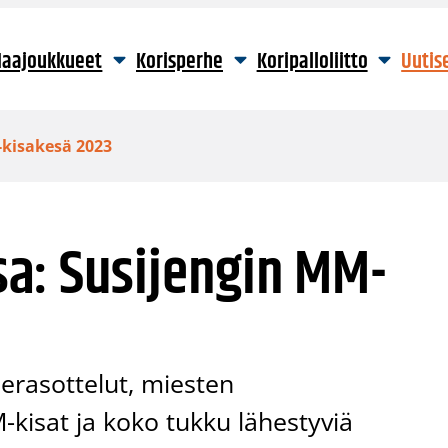
aajoukkueet
Korisperhe
Koripalloliitto
Uutis
kisakesä 2023
a: Susijengin MM-
ierasottelut, miesten
kisat ja koko tukku lähestyviä