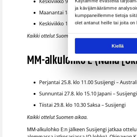
Keskiviikko 9.8. klo 18.30 Susijengi – Vir
Käytämme evästeitä tarjoama
ja kävijämäärämme analysoim
Maanantai 14.8. klo 19.30 Liettua – Suomi 
kumppaneillemme tietoja siitä
olet antanut heille tai joita o
Keskiviikko 16.8. klo 19.30 Latvia – Suomi @ 
Kaikki ottelut Suomen aikaa. Kotimaaotteluiden li
Kiellä
MM-alkulohko E (Naha [Oki
Perjantai 25.8. klo 11.00 Susijengi – Austral
Sunnuntai 27.8. klo 15.10 Japani – Susijeng
Tiistai 29.8. klo 10.30 Saksa – Susijengi
Kaikki ottelut Suomen aikaa.
MM-alkulohko E:n jälkeen Susijengi jatkaa ottel
alemmassa jatkosarjassa (O-lohko). Okinawan K- 