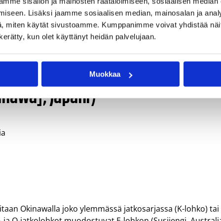
o @ Espoo Metro Areena
mme sisällön ja mainosten räätälöimiseen, sosiaalisen median
iseen. Lisäksi jaamme sosiaalisen median, mainosalan ja analy
@ Klaipeda, Liettua
, miten käytät sivustoamme. Kumppanimme voivat yhdistää näitä t
n kerätty, kun olet käyttänyt heidän palvelujaan.
Riika, Latvia
punmyyntiin
täällä
.
Muokkaa
nawa], Japani)
ia
i
uitaan Okinawalla joko ylemmässä jatkosarjassa (K-lohko) tai
ja O-jatkolohkot muodostuvat E-lohkon (Susijengi, Australi