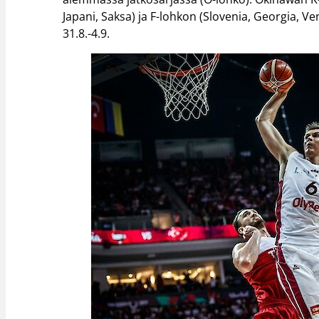
Japani, Saksa) ja F-lohkon (Slovenia, Georgia, V
31.8.-4.9.