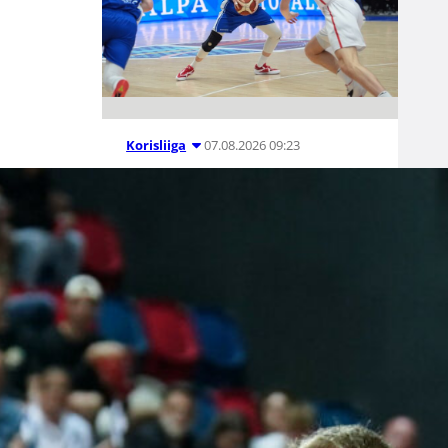
07.08.2026 09:23
Korisliiga
Daniel Dolenc
KTP-Basketin
haaviin
Dolenc on rakentanut pitkän
ammattilaisuran Suomen lisäksi
Ranskassa, Itävallassa,