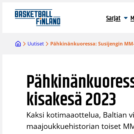
Siirry
sisältöön
Sarjat
M
Uutiset
Pähkinänkuoressa: Susijengin MM-
Pähkinänkuoress
kisakesä 2023
Kaksi kotimaaottelua, Baltian v
maajoukkuehistorian toiset MM-