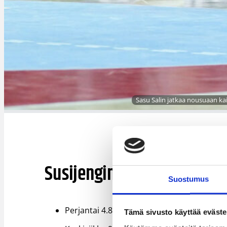
Sasu Salin jatkaa nousuaan kai
Susijengin valmistavat ma
Suostumus
Perjantai 4.8. klo 20.00 Susijengi – Liett
Tämä sivusto käyttää eväste