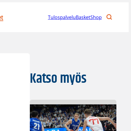
et
Tulospalvelu
BasketShop
Katso myös