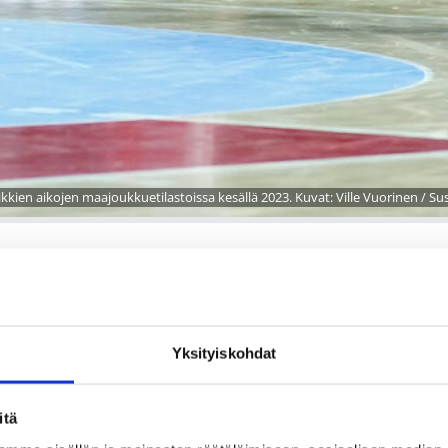
kkien aikojen maajoukkuetilastoissa kesällä 2023. Kuvat: Ville Vuorinen / Sus
aottelut, kesä 2023
Yksityiskohdat
ua @ Nokia Areena, Tampere
itä