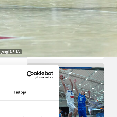
pelatussa maaottelussa.
Susiladies voitti vakuuttavasti
Liettuan 81-70 (48-36) Elina
Aarnisalon 22 pisteen
johdattamana. Suomi pelaa
Tukholmassa vielä toisen
ottelun, kun huomenna vastaan
tulee Ruotsi.
ijengi & FIBA.
Tietoja