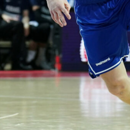
puolustus
rautaa
Tukholmassa
–
harvinaislaatu
inen voitto
Liettuasta
Susiladies nappasi
harvinaislaatuisen voiton
Liettuasta Tukholmassa