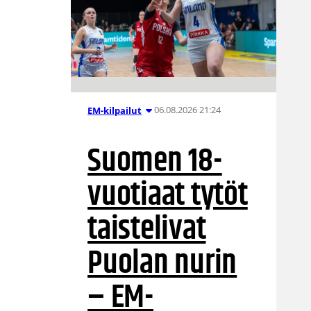
06.08.2026 21:24
EM-kilpailut
Suomen 18-
vuotiaat tytöt
taistelivat
Puolan nurin
– EM-