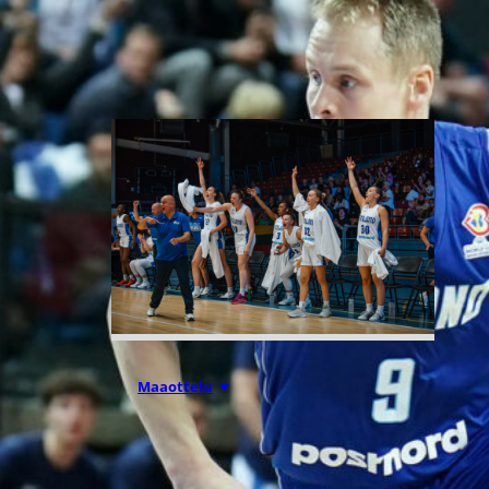
Liettuassa, Romaniassa,
Bosniassa ja viimeksi Islannissa.
06.08.2026 21:44
Maaottelu
Susiladiesin