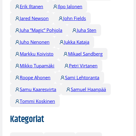
Erik Iltanen
Ilpo Jalonen
Jared Newson
John Fields
Juha ”Magic” Pohjola
Juha Sten
Juho Nenonen
Jukka Kataja
Markku Koivisto
Mikael Sandberg
Mikko Tupamäki
Petri Virtanen
Roope Ahonen
Sami Lehtoranta
Samu Kaaresvirta
Samuel Haanpää
Tommi Koskinen
Kategoriat