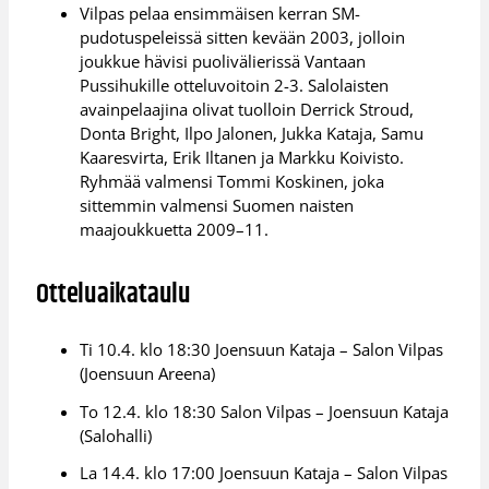
Vilpas pelaa ensimmäisen kerran SM-
pudotuspeleissä sitten kevään 2003, jolloin
joukkue hävisi puolivälierissä Vantaan
Pussihukille otteluvoitoin 2-3. Salolaisten
avainpelaajina olivat tuolloin Derrick Stroud,
Donta Bright, Ilpo Jalonen, Jukka Kataja, Samu
Kaaresvirta, Erik Iltanen ja Markku Koivisto.
Ryhmää valmensi Tommi Koskinen, joka
sittemmin valmensi Suomen naisten
maajoukkuetta 2009–11.
Otteluaikataulu
Ti 10.4. klo 18:30 Joensuun Kataja – Salon Vilpas
(Joensuun Areena)
To 12.4. klo 18:30 Salon Vilpas – Joensuun Kataja
(Salohalli)
La 14.4. klo 17:00 Joensuun Kataja – Salon Vilpas