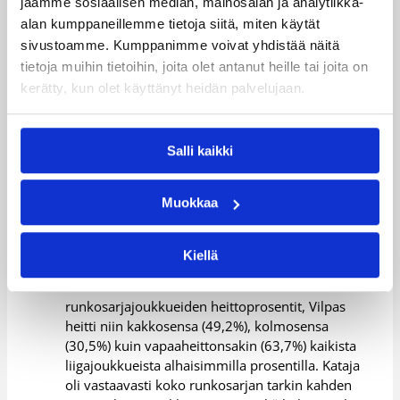
jaamme sosiaalisen median, mainosalan ja analytiikka-
Salon Vilpas ja Joensuun Kataja eivät ole vielä
alan kumppaneillemme tietoja siitä, miten käytät
kauden aikana olleet kertaakaan yhtäaikaisesti
sivustoamme. Kumppanimme voivat yhdistää näitä
täysilukuisia keskinäisissä kohtaamisissaan,
tietoja muihin tietoihin, joita olet antanut heille tai joita on
vaikka Katajan pitkäaikaistoipilaita Juho Nenosta
kerätty, kun olet käyttänyt heidän palvelujaan.
ja Juha Steniä ei laskettaisi lukuun.
Joukkueiden kahden pisteen heittoprosenteissa
Salli kaikki
keskinäisissä kohtaamisissa on merkittävä ero:
joensuulaiset ovat säkittäneet kakkosensa 54,4%
onnistumisprosentilla salolaisten tarkkuuden
Muokkaa
ollessa 39,9%. Kaikissa muissa kategorioissa
joukkueet olivat suhteellisen tasaisia
keskinäisissä peleissä.
Kiellä
Kun tarkasteluun otetaan kaikkien
runkosarjajoukkueiden heittoprosentit, Vilpas
heitti niin kakkosensa (49,2%), kolmosensa
(30,5%) kuin vapaaheittonsakin (63,7%) kaikista
liigajoukkueista alhaisimmilla prosentilla. Kataja
oli vastaavasti koko runkosarjan tarkin kahden