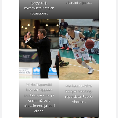
syvyyttä ja
aliarvioi Vilpasta.
kokemusta Katajan
rotaatioon.
Mikko Tupamäki
Merkatut miehet
luotsasi Vilppaan
Katajan scouting-
pudotuspeleihin jo
raportissa: Roope
ensimmäisellä
Ahonen..
päävalmentajakaud
ellaan.