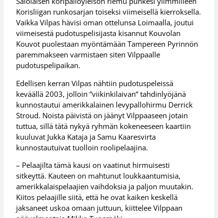
Salolaisen koripalloyleisön riemu puhkesi ylimmilleen
Korisliigan runkosarjan toiseksi viimeisellä kierroksella.
Vaikka Vilpas hävisi oman ottelunsa Loimaalla, joutui
viimeisestä pudotuspelisijasta kisannut Kouvolan
Kouvot puolestaan myöntämään Tampereen Pyrinnön
paremmakseen varmistaen siten Vilppaalle
pudotuspelipaikan.
Edellisen kerran Vilpas nähtiin pudotuspeleissä
keväällä 2003, jolloin ”viikinkilaivan” tahdinlyöjänä
kunnostautui amerikkalainen levypallohirmu Derrick
Stroud. Noista päivistä on jäänyt Vilppaaseen jotain
tuttua, sillä tätä nykyä ryhmän kokeneeseen kaartiin
kuuluvat Jukka Kataja ja Samu Kaaresvirta
kunnostautuivat tuolloin roolipelaajina.
– Pelaajilta tämä kausi on vaatinut hirmuisesti
sitkeyttä. Kauteen on mahtunut loukkaantumisia,
amerikkalaispelaajien vaihdoksia ja paljon muutakin.
Kiitos pelaajille siitä, että he ovat kaiken keskellä
jaksaneet uskoa omaan juttuun, kiittelee Vilppaan