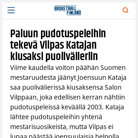
Siirry
sisältöön
Paluun pudotuspeleihin
tekevä Vilpas Katajan
kiusaksi puolivälieriin
Viime kaudella voiton päähän Suomen
mestaruudesta jäänyt Joensuun Kataja
saa puolivälierissä kiusaksensa Salon
Vilppaan, joka edellisen kerran nähtiin
pudotuspeleissä keväällä 2003. Kataja
lähtee pudotuspeleihin yhtenä
mestarisuosikeista, mutta Vilpas ei
lupaa päästää joensuulaisia helpolla.