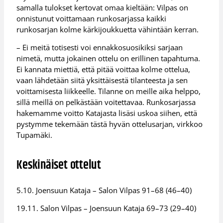
samalla tulokset kertovat omaa kieltään: Vilpas on
onnistunut voittamaan runkosarjassa kaikki
runkosarjan kolme kärkijoukkuetta vähintään kerran.
– Ei meitä totisesti voi ennakkosuosikiksi sarjaan
nimetä, mutta jokainen ottelu on erillinen tapahtuma.
Ei kannata miettiä, että pitää voittaa kolme ottelua,
vaan lähdetään siitä yksittäisestä tilanteesta ja sen
voittamisesta liikkeelle. Tilanne on meille aika helppo,
sillä meillä on pelkästään voitettavaa. Runkosarjassa
hakemamme voitto Katajasta lisäsi uskoa siihen, että
pystymme tekemään tästä hyvän ottelusarjan, virkkoo
Tupamäki.
Keskinäiset ottelut
5.10. Joensuun Kataja – Salon Vilpas 91–68 (46–40)
19.11. Salon Vilpas – Joensuun Kataja 69–73 (29–40)