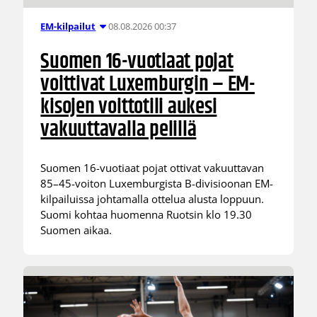
08.08.2026 00:37
EM-kilpailut
Suomen 16-vuotiaat pojat
voittivat Luxemburgin – EM-
kisojen voittotili aukesi
vakuuttavalla pelillä
Suomen 16-vuotiaat pojat ottivat vakuuttavan
85–45-voiton Luxemburgista B-divisioonan EM-
kilpailuissa johtamalla ottelua alusta loppuun.
Suomi kohtaa huomenna Ruotsin klo 19.30
Suomen aikaa.