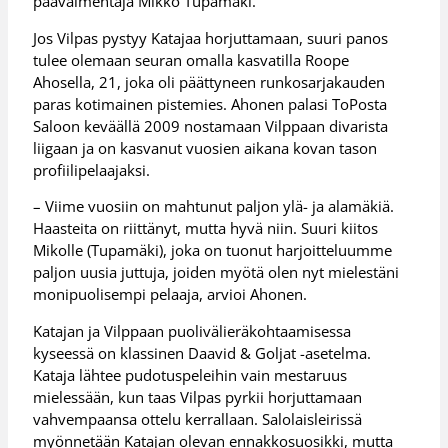
päävalmentaja Mikko Tupamäki.
Jos Vilpas pystyy Katajaa horjuttamaan, suuri panos
tulee olemaan seuran omalla kasvatilla Roope
Ahosella, 21, joka oli päättyneen runkosarjakauden
paras kotimainen pistemies. Ahonen palasi ToPosta
Saloon keväällä 2009 nostamaan Vilppaan divarista
liigaan ja on kasvanut vuosien aikana kovan tason
profiilipelaajaksi.
– Viime vuosiin on mahtunut paljon ylä- ja alamäkiä.
Haasteita on riittänyt, mutta hyvä niin. Suuri kiitos
Mikolle (Tupamäki), joka on tuonut harjoitteluumme
paljon uusia juttuja, joiden myötä olen nyt mielestäni
monipuolisempi pelaaja, arvioi Ahonen.
Katajan ja Vilppaan puolivälieräkohtaamisessa
kyseessä on klassinen Daavid & Goljat -asetelma.
Kataja lähtee pudotuspeleihin vain mestaruus
mielessään, kun taas Vilpas pyrkii horjuttamaan
vahvempaansa ottelu kerrallaan. Salolaisleirissä
myönnetään Katajan olevan ennakkosuosikki, mutta