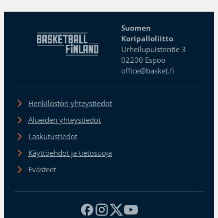
Suomen
Koripalloliitto
Urheilupuistontie 3
02200 Espoo
office@basket.fi
Henkilöstön yhteystiedot
Alueiden yhteystiedot
Laskutustiedot
Käyttöehdot ja tietosuoja
Evästeet