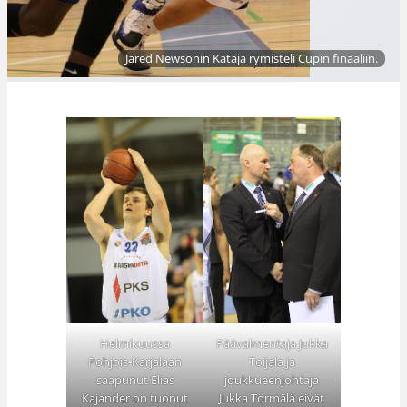
Jared Newsonin Kataja rymisteli Cupin finaaliin.
Helmikuussa
Päävalmentaja Jukka
Pohjois-Karjalaan
Toijala ja
saapunut Elias
joukkueenjohtaja
Kajander on tuonut
Jukka Törmälä eivät