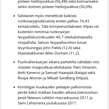
pisteen heittojoukkue (56,4%) sekä kolmanneksi
tarkin kolmen pisteen heittojoukkue (36,0%).
Salolaiset myös menettivät kaikista
runkosarjajoukkueista eniten palloa: 16,43
kertaa/ottelu. Tätä kompensoidakseen Vilpas vei
kuitenkin nimiinsä runkosarjan
levypallokuninkuuden 40,7 ottelukohtaisella
irtopallolla. Saloon levypallovoiton toivat
levyrikuningas John Fields (12,4) sekä
tilastokakkonen Allen Durham (11,2).
Puolivälieräsarjan aikana parketilla nähdään viisi
miesten maajoukkue-ehdokasta: Petri Virtanen,
Antti Kanervo ja Samuel Haanpää (Kataja) sekä
Roope Ahonen ja Mikael Sandberg (Vilpas).
Korisliigan kuukauden pelaajan palkinnoista
peräti kaksi matkasi kauden aikana Joensuuhun:
Jared Newson valittiin marraskuussa 2011 ja
Sami Lehtoranta joulukuussa 2011.