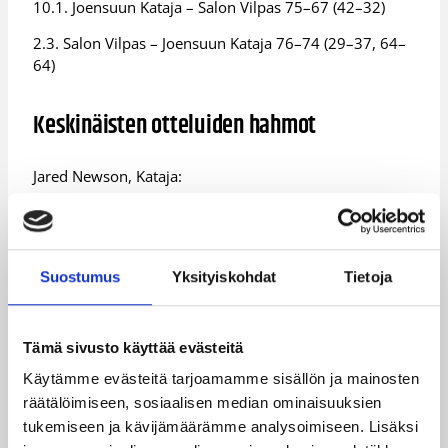
10.1. Joensuun Kataja – Salon Vilpas 75–67 (42–32)
2.3. Salon Vilpas – Joensuun Kataja 76–74 (29–37, 64–
64)
Keskinäisten otteluiden hahmot
Jared Newson, Kataja:
Pts 20,5 Lev 9,3 Sy 1,8 Ri 2,0 Bl 1,3 2p 52,2% 3p 47,1%
1p 64,3%
Emmanuel Holloway, Vilpas:
Suostumus
Yksityiskohdat
Tietoja
Pts 19,3 Lev 3,7 Sy 5,0 Ri 2,7 2p 29,6% 3p 45,8% 1p
56,3%
Tämä sivusto käyttää evästeitä
Käytämme evästeitä tarjoamamme sisällön ja mainosten
räätälöimiseen, sosiaalisen median ominaisuuksien
Tärpit
tukemiseen ja kävijämäärämme analysoimiseen. Lisäksi