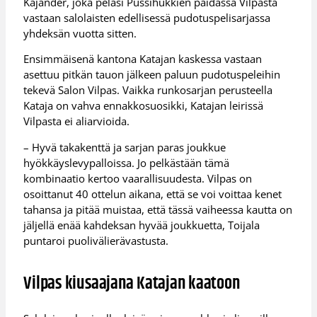
Kajander, joka pelasi Pussihukkien paidassa Vilpasta
vastaan salolaisten edellisessä pudotuspelisarjassa
yhdeksän vuotta sitten.
Ensimmäisenä kantona Katajan kaskessa vastaan
asettuu pitkän tauon jälkeen paluun pudotuspeleihin
tekevä Salon Vilpas. Vaikka runkosarjan perusteella
Kataja on vahva ennakkosuosikki, Katajan leirissä
Vilpasta ei aliarvioida.
– Hyvä takakenttä ja sarjan paras joukkue
hyökkäyslevypalloissa. Jo pelkästään tämä
kombinaatio kertoo vaarallisuudesta. Vilpas on
osoittanut 40 ottelun aikana, että se voi voittaa kenet
tahansa ja pitää muistaa, että tässä vaiheessa kautta on
jäljellä enää kahdeksan hyvää joukkuetta, Toijala
puntaroi puolivälierävastusta.
Vilpas kiusaajana Katajan kaatoon