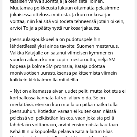
tasaisen vahva suorittaja ja olen siitä iloinen.
Muutamaa poikkeusta lukuun ottamatta pelasimme
jokaisessa ottelussa voitosta. Ja kun runkosarjan
voittaa, niin kai sitä voi todeta tehneensä jotain oikein,
arvioi Toijala päättynyttä runkosarjakautta.
Joensuulaisjoukkueella on pudotuspeleihin
lähdettäessä yksi ainoa tavoite: Suomen mestaruus.
Vaikka Katajalle on satanut viimeisen kymmenen
vuoden aikana kolme cupin mestaruutta, neljä SM-
hopeaa ja kolme SM-pronssia, Kataja odottaa
monivuotisen uurastuksensa palkitsemista viimein
kaikkein kirkkaimmilla mitaleilla.
– Nyt on alkamassa aivan uudet pelit, mutta kotietua ei
koripallossa kannata tai voi aliarvioida. Se on
merkittävä, etenkin kun muilla on pitkä matka tulla
Joensuuhun. Kotiedun varaan ei kuitenkaan näissä
peleissä voi pelkästään laskea, vaan jokaista peliä
lähdetään voittamaan, arvioi ensimmäistä kauttaan
Kehä III:n ulkopuolella pelaava Kataja-laituri Elias