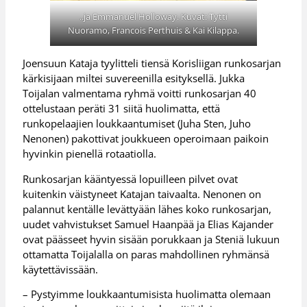
..ja Emmanuel Holloway. Kuvat: Tytti
Nuoramo, Francois Perthuis & Kai Kilappa.
Joensuun Kataja tyylitteli tiensä Korisliigan runkosarjan
kärkisijaan miltei suvereenilla esityksellä. Jukka
Toijalan valmentama ryhmä voitti runkosarjan 40
ottelustaan peräti 31 siitä huolimatta, että
runkopelaajien loukkaantumiset (Juha Sten, Juho
Nenonen) pakottivat joukkueen operoimaan paikoin
hyvinkin pienellä rotaatiolla.
Runkosarjan kääntyessä lopuilleen pilvet ovat
kuitenkin väistyneet Katajan taivaalta. Nenonen on
palannut kentälle levättyään lähes koko runkosarjan,
uudet vahvistukset Samuel Haanpää ja Elias Kajander
ovat päässeet hyvin sisään porukkaan ja Steniä lukuun
ottamatta Toijalalla on paras mahdollinen ryhmänsä
käytettävissään.
– Pystyimme loukkaantumisista huolimatta olemaan