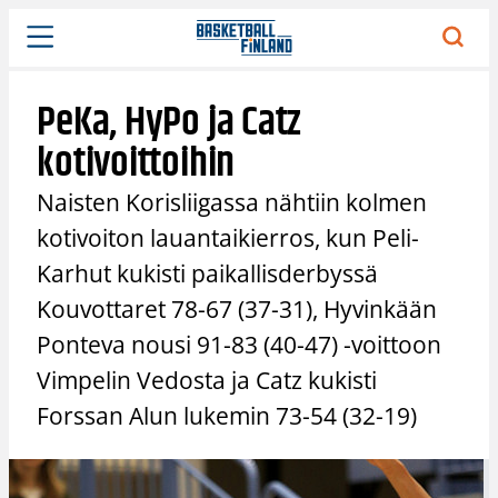
Siirry
sisältöön
PeKa, HyPo ja Catz
kotivoittoihin
Naisten Korisliigassa nähtiin kolmen
kotivoiton lauantaikierros, kun Peli-
Karhut kukisti paikallisderbyssä
Kouvottaret 78-67 (37-31), Hyvinkään
Ponteva nousi 91-83 (40-47) -voittoon
Vimpelin Vedosta ja Catz kukisti
Forssan Alun lukemin 73-54 (32-19)