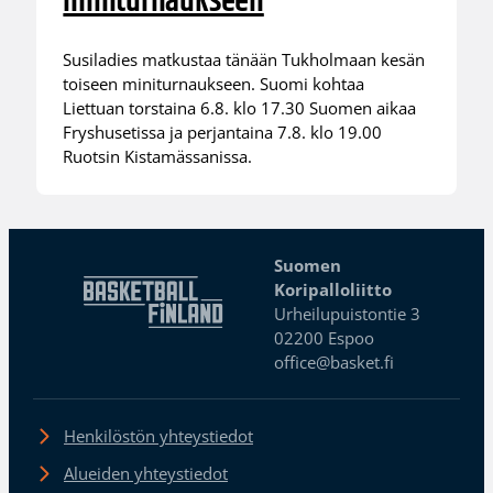
miniturnaukseen
Susiladies matkustaa tänään Tukholmaan kesän
toiseen miniturnaukseen. Suomi kohtaa
Liettuan torstaina 6.8. klo 17.30 Suomen aikaa
Fryshusetissa ja perjantaina 7.8. klo 19.00
Ruotsin Kistamässanissa.
Suomen
Koripalloliitto
Urheilupuistontie 3
02200 Espoo
office@basket.fi
Henkilöstön yhteystiedot
Alueiden yhteystiedot