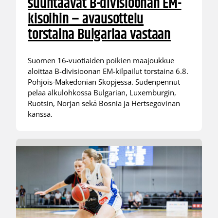
suuntaavat B-divisioonan EM-
kisoihin – avausottelu
torstaina Bulgariaa vastaan
Suomen 16-vuotiaiden poikien maajoukkue
aloittaa B-divisioonan EM-kilpailut torstaina 6.8.
Pohjois-Makedonian Skopjessa. Sudenpennut
pelaa alkulohkossa Bulgarian, Luxemburgin,
Ruotsin, Norjan sekä Bosnia ja Hertsegovinan
kanssa.