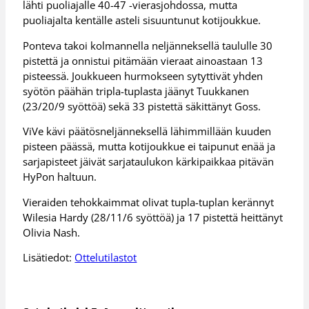
lähti puoliajalle 40-47 -vierasjohdossa, mutta
puoliajalta kentälle asteli sisuuntunut kotijoukkue.
Ponteva takoi kolmannella neljänneksellä taululle 30
pistettä ja onnistui pitämään vieraat ainoastaan 13
pisteessä. Joukkueen hurmokseen sytyttivät yhden
syötön päähän tripla-tuplasta jäänyt Tuukkanen
(23/20/9 syöttöä) sekä 33 pistettä säkittänyt Goss.
ViVe kävi päätösneljänneksellä lähimmillään kuuden
pisteen päässä, mutta kotijoukkue ei taipunut enää ja
sarjapisteet jäivät sarjataulukon kärkipaikkaa pitävän
HyPon haltuun.
Vieraiden tehokkaimmat olivat tupla-tuplan kerännyt
Wilesia Hardy (28/11/6 syöttöä) ja 17 pistettä heittänyt
Olivia Nash.
Lisätiedot:
Ottelutilastot