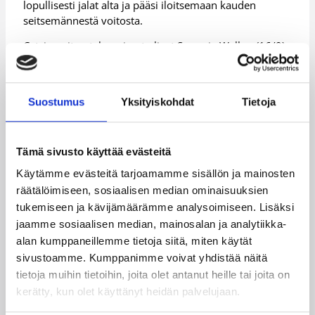
lopullisesti jalat alta ja pääsi iloitsemaan kauden
seitsemännestä voitosta.
Catzin voiton takuunimet olivat Samarie Walker (16/9)
sekä tutusti Chandrea Jones (15/13). Alulta onnistuivat
19 pistettä kerännyt Kiana Johnson ja Ashley Clark
(10/5).
Suostumus
Yksityiskohdat
Tietoja
Lisätiedot:
Ottelutilastot
Tämä sivusto käyttää evästeitä
Päivitetty
10.12.2016
Käytämme evästeitä tarjoamamme sisällön ja mainosten
räätälöimiseen, sosiaalisen median ominaisuuksien
Henkilöt
tukemiseen ja kävijämäärämme analysoimiseen. Lisäksi
jaamme sosiaalisen median, mainosalan ja analytiikka-
alan kumppaneillemme tietoja siitä, miten käytät
Akilah Sims
Amanda Lassiter
sivustoamme. Kumppanimme voivat yhdistää näitä
tietoja muihin tietoihin, joita olet antanut heille tai joita on
Ashley Clark
Bria Goss
kerätty, kun olet käyttänyt heidän palvelujaan.
Chandrea Jones
Kiana Johnson