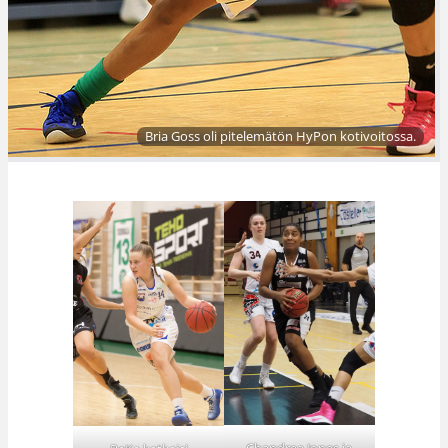
Bria Goss oli pitelemätön HyPon kotivoitossa.
Chandrea Jones ja