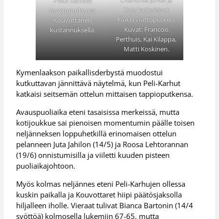
PeKa katkaisi
Catz katkaisivat
tappioputkensa
FoA:n voittoputken.
Kouvottarien
Kuvat: Francois
kustannuksella.
Perthuis, Kai Kilappa,
Matti Koskinen.
Kymenlaakson paikallisderbystä muodostui
kutkuttavan jännittävä näytelmä, kun Peli-Karhut
katkaisi seitsemän ottelun mittaisen tappioputkensa.
Avauspuoliaika eteni tasaisissa merkeissä, mutta
kotijoukkue sai pienoisen momentumin päälle toisen
neljänneksen loppuhetkillä erinomaisen ottelun
pelanneen Juta Jahilon (14/5) ja Roosa Lehtorannan
(19/6) onnistumisilla ja viiletti kuuden pisteen
puoliaikajohtoon.
Myös kolmas neljännes eteni Peli-Karhujen ollessa
kuskin paikalla ja Kouvottaret hiipi päätösjaksolla
hiljalleen iholle. Vieraat tulivat Bianca Bartonin (14/4
syöttöä) kolmosella lukemiin 67-65, mutta