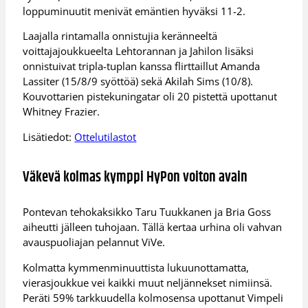
loppuminuutit menivät emäntien hyväksi 11-2.
Laajalla rintamalla onnistujia keränneeltä
voittajajoukkueelta Lehtorannan ja Jahilon lisäksi
onnistuivat tripla-tuplan kanssa flirttaillut Amanda
Lassiter (15/8/9 syöttöä) sekä Akilah Sims (10/8).
Kouvottarien pistekuningatar oli 20 pistettä upottanut
Whitney Frazier.
Lisätiedot:
Ottelutilastot
Väkevä kolmas kymppi HyPon voiton avain
Pontevan tehokaksikko Taru Tuukkanen ja Bria Goss
aiheutti jälleen tuhojaan. Tällä kertaa urhina oli vahvan
avauspuoliajan pelannut ViVe.
Kolmatta kymmenminuuttista lukuunottamatta,
vierasjoukkue vei kaikki muut neljännekset nimiinsä.
Peräti 59% tarkkuudella kolmosensa upottanut Vimpeli