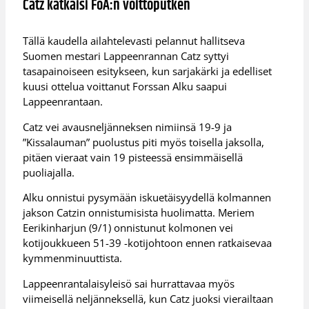
Catz katkaisi FoA:n voittoputken
Tällä kaudella ailahtelevasti pelannut hallitseva
Suomen mestari Lappeenrannan Catz syttyi
tasapainoiseen esitykseen, kun sarjakärki ja edelliset
kuusi ottelua voittanut Forssan Alku saapui
Lappeenrantaan.
Catz vei avausneljänneksen nimiinsä 19-9 ja
”Kissalauman” puolustus piti myös toisella jaksolla,
pitäen vieraat vain 19 pisteessä ensimmäisellä
puoliajalla.
Alku onnistui pysymään iskuetäisyydellä kolmannen
jakson Catzin onnistumisista huolimatta. Meriem
Eerikinharjun (9/1) onnistunut kolmonen vei
kotijoukkueen 51-39 -kotijohtoon ennen ratkaisevaa
kymmenminuuttista.
Lappeenrantalaisyleisö sai hurrattavaa myös
viimeisellä neljänneksellä, kun Catz juoksi vierailtaan