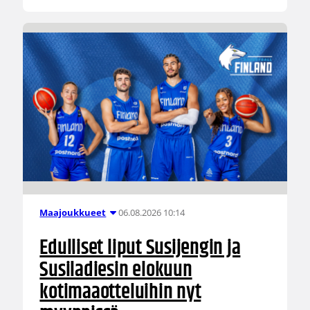
06.08.2026 10:14
Maajoukkueet
Edulliset liput Susijengin ja
Susiladiesin elokuun
kotimaaotteluihin nyt