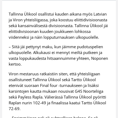
Tallinna Ülikool osallistui kauden aikana myös Latvian
ja Viron yhteisliigassa, joka koostuu eliittidivisioonasta
sekä kansainvälisestä divisioonasta. Tallinna Ülikool jäi
eliittidivisioonan kuuden joukkueen lohkossa
viidenneksi ja näin lopputurnauksen ulkopuolelle.
– Siitä jäi pettynyt maku, kun jäimme pudotuspelien
ulkopuolelle. Alkukausi ei mennyt meiltä putkeen ja
vasta loppukaudesta hitsaannuimme yhteen, Noponen
kertoo.
Viron mestaruus ratkaistiin siten, että yhteisliigaan
osallistuneet Tallinna Ülikool sekä Tartto Ülikool
etenivät suoraan Final four -turnaukseen ja lisäksi
karsintojen kautta mukaan nousivat G4S Noorteliiga
sekä Payless Rapla. Välierässä Tallinna Ülikool pyöritti
Raplan nurin 102-49 ja finaalissa kaatui Tartto Ülikool
72-69.