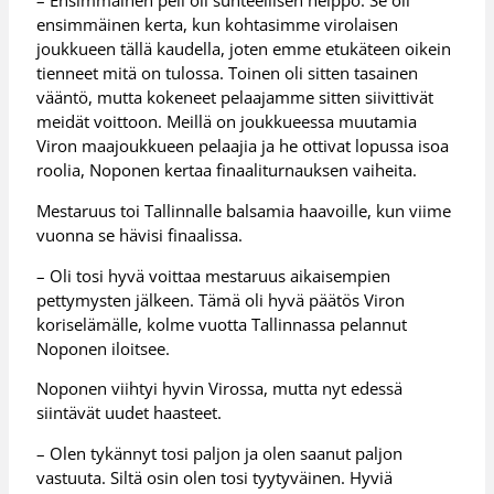
– Ensimmäinen peli oli suhteellisen helppo. Se oli
ensimmäinen kerta, kun kohtasimme virolaisen
joukkueen tällä kaudella, joten emme etukäteen oikein
tienneet mitä on tulossa. Toinen oli sitten tasainen
vääntö, mutta kokeneet pelaajamme sitten siivittivät
meidät voittoon. Meillä on joukkueessa muutamia
Viron maajoukkueen pelaajia ja he ottivat lopussa isoa
roolia, Noponen kertaa finaaliturnauksen vaiheita.
Mestaruus toi Tallinnalle balsamia haavoille, kun viime
vuonna se hävisi finaalissa.
– Oli tosi hyvä voittaa mestaruus aikaisempien
pettymysten jälkeen. Tämä oli hyvä päätös Viron
koriselämälle, kolme vuotta Tallinnassa pelannut
Noponen iloitsee.
Noponen viihtyi hyvin Virossa, mutta nyt edessä
siintävät uudet haasteet.
– Olen tykännyt tosi paljon ja olen saanut paljon
vastuuta. Siltä osin olen tosi tyytyväinen. Hyviä