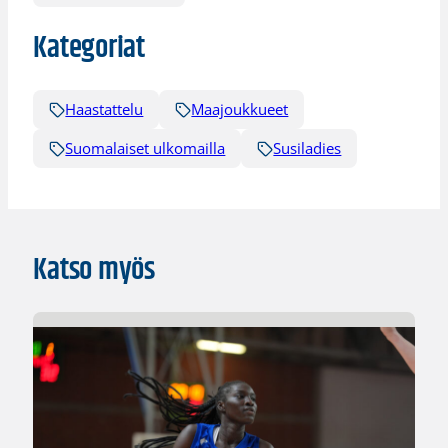
Kategoriat
Haastattelu
Maajoukkueet
Suomalaiset ulkomailla
Susiladies
Katso myös