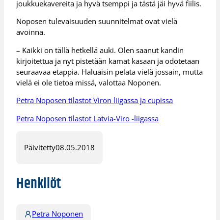
joukkuekavereita ja hyvä tsemppi ja tästä jäi hyvä fiilis.
Noposen tulevaisuuden suunnitelmat ovat vielä
avoinna.
– Kaikki on tällä hetkellä auki. Olen saanut kandin
kirjoitettua ja nyt pistetään kamat kasaan ja odotetaan
seuraavaa etappia. Haluaisin pelata vielä jossain, mutta
vielä ei ole tietoa missä, valottaa Noponen.
Petra Noposen tilastot Viron liigassa ja cupissa
Petra Noposen tilastot Latvia-Viro -liigassa
Päivitetty
08.05.2018
Henkilöt
Petra Noponen