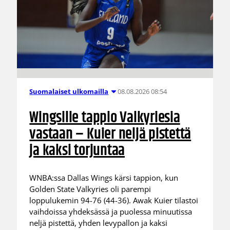
08.08.2026 08:54
Suomalaiset ulkomailla
Wingsille tappio Valkyriesia
vastaan – Kuier neljä pistettä
ja kaksi torjuntaa
WNBA:ssa Dallas Wings kärsi tappion, kun
Golden State Valkyries oli parempi
loppulukemin 94-76 (44-36). Awak Kuier tilastoi
vaihdoissa yhdeksässä ja puolessa minuutissa
neljä pistettä, yhden levypallon ja kaksi