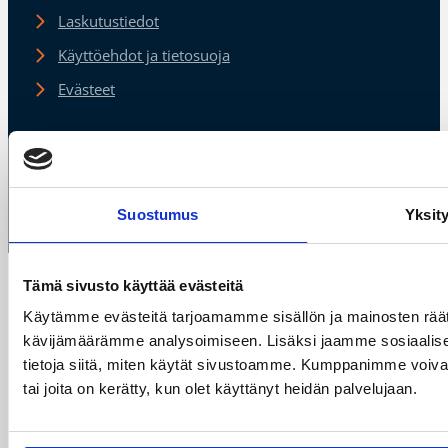
Laskutustiedot
Käyttöehdot ja tietosuoja
Evästeet
Suostumus
Yksit
© Suomen Koripalloliitto ry 2026
Tämä sivusto käyttää evästeitä
Käytämme evästeitä tarjoamamme sisällön ja mainosten räät
kävijämäärämme analysoimiseen. Lisäksi jaamme sosiaalise
tietoja siitä, miten käytät sivustoamme. Kumppanimme voivat yhd
tai joita on kerätty, kun olet käyttänyt heidän palvelujaan.