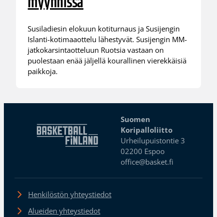
myynnissä
Susiladiesin elokuun kotiturnaus ja Susijengin
Islanti-kotimaaottelu lähestyvät. Susijengin MM-
jatkokarsintaotteluun Ruotsia vastaan on
puolestaan enää jäljellä kourallinen vierekkäisiä
paikkoja.
Suomen
Koripalloliitto
Urheilupuistontie 3
02200 Espoo
office@basket.fi
Henkilöstön yhteystiedot
Alueiden yhteystiedot