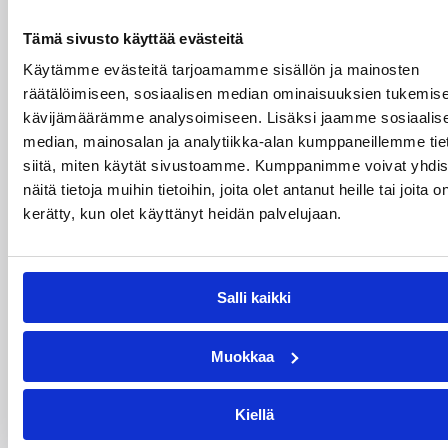
Tämä sivusto käyttää evästeitä
Käytämme evästeitä tarjoamamme sisällön ja mainosten
01.08.2026 16:31
Alueet
räätälöimiseen, sosiaalisen median ominaisuuksien tukemise
Mikko Salminen BC Nokian
kävijämäärämme analysoimiseen. Lisäksi jaamme sosiaalis
median, mainosalan ja analytiikka-alan kumppaneillemme tie
toiminnanjohtajaksi
siitä, miten käytät sivustoamme. Kumppanimme voivat yhdis
näitä tietoja muihin tietoihin, joita olet antanut heille tai joita o
BC Nokian toiminnanjohtajana toimii kauden
kerätty, kun olet käyttänyt heidän palvelujaan.
2026–2027 alusta Mikko Salminen.
Salli kaikki
Muokkaa
Kiellä