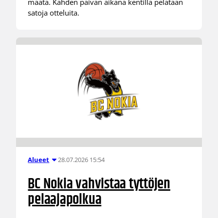
maata. Kahden päivän aikana kentillä pelataan
satoja otteluita.
28.07.2026 15:54
Alueet
BC Nokia vahvistaa tyttöjen
pelaajapolkua