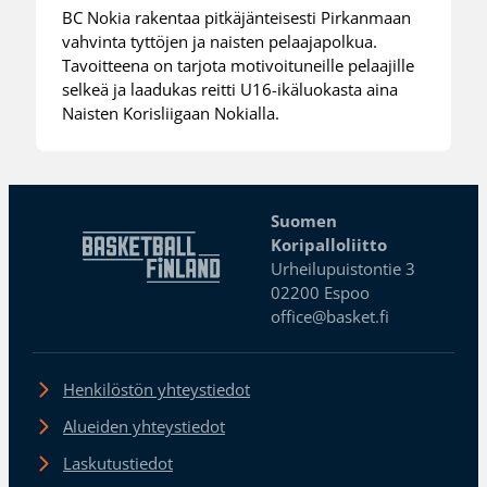
BC Nokia rakentaa pitkäjänteisesti Pirkanmaan
vahvinta tyttöjen ja naisten pelaajapolkua.
Tavoitteena on tarjota motivoituneille pelaajille
selkeä ja laadukas reitti U16-ikäluokasta aina
Naisten Korisliigaan Nokialla.
Suomen
Koripalloliitto
Urheilupuistontie 3
02200 Espoo
office@basket.fi
Henkilöstön yhteystiedot
Alueiden yhteystiedot
Laskutustiedot