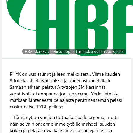
HBA-Märsky ylsi viikonlopun turnauksessa kakkossijalle.
PHYK on uudistunut jälleen melkoisesti. Viime kauden
9-luokkalaiset ovat poissa ja uudet astuneet tilalle.
Samaan aikaan pelatut A-tyttöjen SM-karsinnat
verottivat kokoonpanoa jonkun verran. Yhdestätoista
matkaan lähteneestä pelaajasta peräti seitsemän pelasi
ensimmäiset EYBL-pelinsä.
– Tämä nyt on vanhaa tuttua koripallojargonia, mutta
näin se vain on: annoimme tytöille mahdollisuuden
kokea ja pelata kovia kansainvälisiä pelejä uusissa