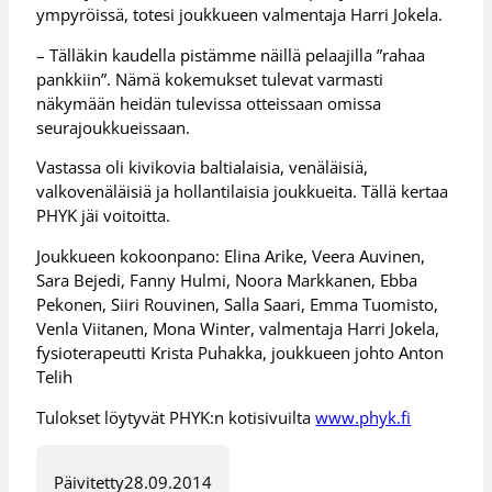
ympyröissä, totesi joukkueen valmentaja Harri Jokela.
– Tälläkin kaudella pistämme näillä pelaajilla ”rahaa
pankkiin”. Nämä kokemukset tulevat varmasti
näkymään heidän tulevissa otteissaan omissa
seurajoukkueissaan.
Vastassa oli kivikovia baltialaisia, venäläisiä,
valkovenäläisiä ja hollantilaisia joukkueita. Tällä kertaa
PHYK jäi voitoitta.
Joukkueen kokoonpano: Elina Arike, Veera Auvinen,
Sara Bejedi, Fanny Hulmi, Noora Markkanen, Ebba
Pekonen, Siiri Rouvinen, Salla Saari, Emma Tuomisto,
Venla Viitanen, Mona Winter, valmentaja Harri Jokela,
fysioterapeutti Krista Puhakka, joukkueen johto Anton
Telih
Tulokset löytyvät PHYK:n kotisivuilta
www.phyk.fi
Päivitetty
28.09.2014