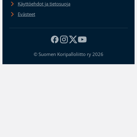
Käyttöehdot ja tietosuoja
Evästeet
© Suomen Koripalloliitto ry 2026