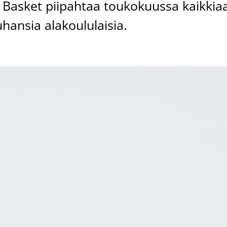
t Basket piipahtaa toukokuussa kaikkia
uhansia alakoululaisia.