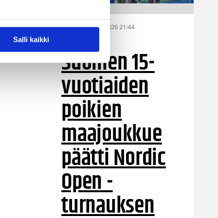
06.08.2026 21:44
MU15
Salli kaikki
Suomen 15-
vuotiaiden
poikien
maajoukkue
päätti Nordic
Open -
turnauksen