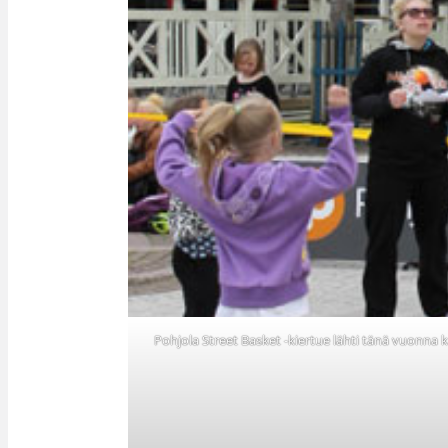
Pohjola Street Basket -kiertue lähti tänä vuonna