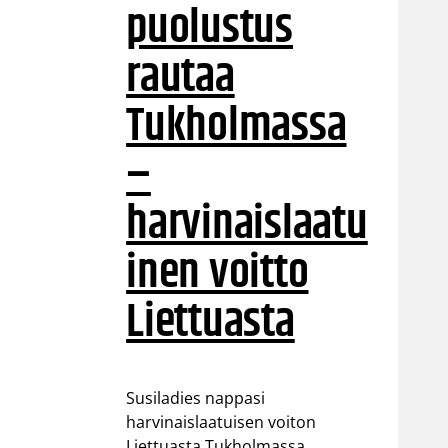
puolustus
rautaa
Tukholmassa
–
harvinaislaatu
inen voitto
Liettuasta
Susiladies nappasi
harvinaislaatuisen voiton
Liettuasta Tukholmassa