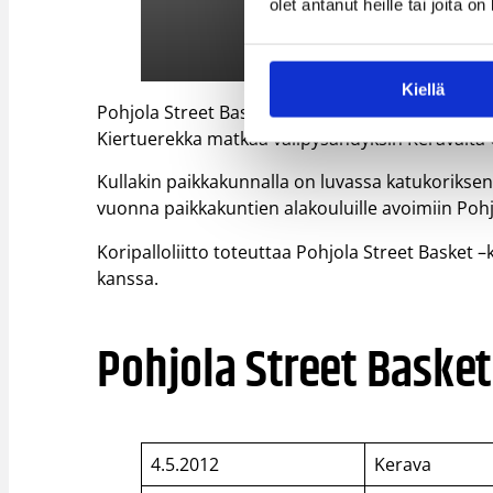
olet antanut heille tai joita o
Kiellä
Pohjola Street Basket tarjoaa vuoden hauskimma
Kiertuerekka matkaa välipysähdyksin Keravalta
Kullakin paikkakunnalla on luvassa katukoriksen
vuonna paikkakuntien alakouluille avoimiin Pohjo
Koripalloliitto toteuttaa Pohjola Street Basket 
kanssa.
Pohjola Street Baske
4.5.2012
Kerava