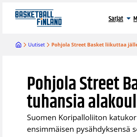
Siirry
sisältöön
Sarjat
M
Uutiset
Pohjola Street Basket liikuttaa jäl
Pohjola Street Ba
tuhansia alakoul
Suomen Koripalloliiton katukoris
ensimmäisen pysähdyksensä se s