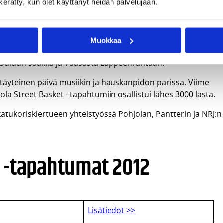
n kerätty, kun olet käyttänyt heidän palvelujaan.
Muokkaa
n koulupäivän 3.-6. luokkalaisille ympäri Suomen.
 Ouluun saakka ja Vaasasta Lappeenrantaan.
täyteinen päivä musiikin ja hauskanpidon parissa. Viime
la Street Basket –tapahtumiin osallistui lähes 3000 lasta.
–katukoriskiertueen yhteistyössä Pohjolan, Pantterin ja NRJ:n
t -tapahtumat 2012
Lisätiedot >>