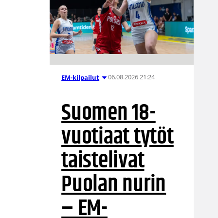
06.08.2026 21:24
EM-kilpailut
Suomen 18-
vuotiaat tytöt
taistelivat
Puolan nurin
– EM-