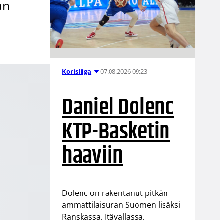
an
07.08.2026 09:23
Korisliiga
Daniel Dolenc
KTP-Basketin
haaviin
Dolenc on rakentanut pitkän
ammattilaisuran Suomen lisäksi
Ranskassa, Itävallassa,