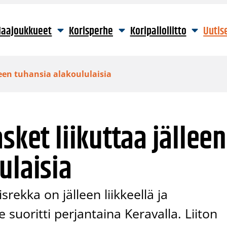
aajoukkueet
Korisperhe
Koripalloliitto
Uutis
leen tuhansia alakoululaisia
sket liikuttaa jälleen
ulaisia
rekka on jälleen liikkeellä ja
uoritti perjantaina Keravalla. Liiton