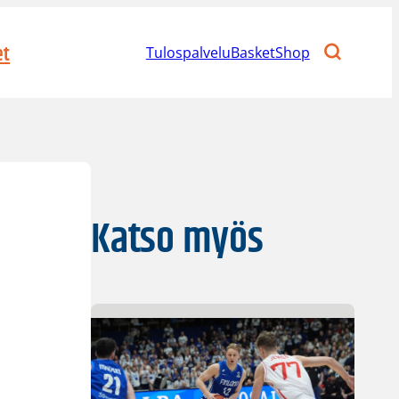
et
Tulospalvelu
BasketShop
Katso myös