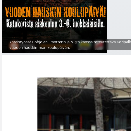
Yhteistyössä Pohjolan, Pantterin ja NRJ:n kanssa toteutettava Koripall
vuoden hauskimman koulupäivän.