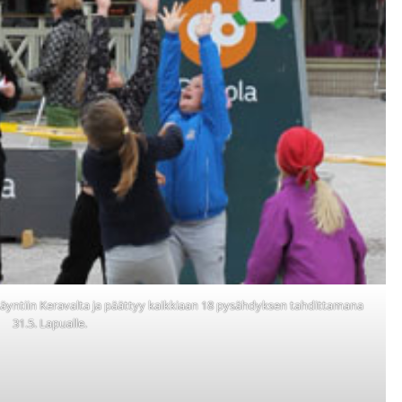
 käyntiin Keravalta ja päättyy kaikkiaan 18 pysähdyksen tahdittamana
31.5. Lapualle.