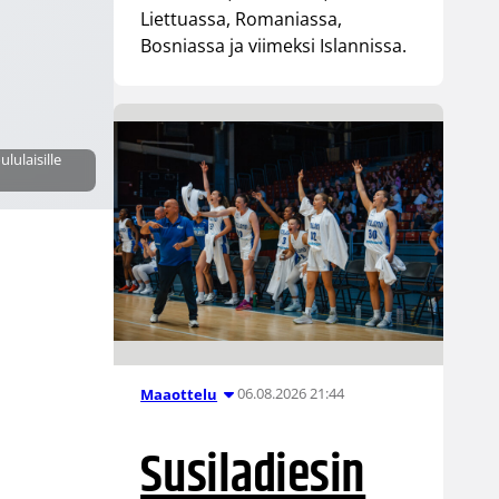
Liettuassa, Romaniassa,
Bosniassa ja viimeksi Islannissa.
lulaisille
06.08.2026 21:44
Maaottelu
Susiladiesin