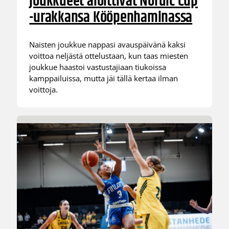
joukkueet aloittivat Nordic Cup
-urakkansa Kööpenhaminassa
Naisten joukkue nappasi avauspäivänä kaksi
voittoa neljästä ottelustaan, kun taas miesten
joukkue haastoi vastustajiaan tiukoissa
kamppailuissa, mutta jäi tällä kertaa ilman
voittoja.