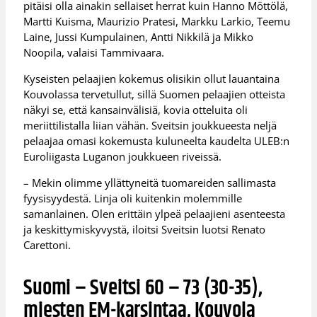
pitäisi olla ainakin sellaiset herrat kuin Hanno Möttölä,
Martti Kuisma, Maurizio Pratesi, Markku Larkio, Teemu
Laine, Jussi Kumpulainen, Antti Nikkilä ja Mikko
Noopila, valaisi Tammivaara.
Kyseisten pelaajien kokemus olisikin ollut lauantaina
Kouvolassa tervetullut, sillä Suomen pelaajien otteista
näkyi se, että kansainvälisiä, kovia otteluita oli
meriittilistalla liian vähän. Sveitsin joukkueesta neljä
pelaajaa omasi kokemusta kuluneelta kaudelta ULEB:n
Euroliigasta Luganon joukkueen riveissä.
– Mekin olimme yllättyneitä tuomareiden sallimasta
fyysisyydestä. Linja oli kuitenkin molemmille
samanlainen. Olen erittäin ylpeä pelaajieni asenteesta
ja keskittymiskyvystä, iloitsi Sveitsin luotsi Renato
Carettoni.
Suomi – Sveitsi 60 – 73 (30-35),
miesten EM-karsintaa, Kouvola