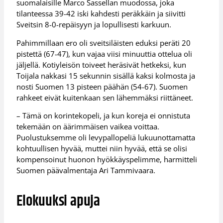
suomalaisille Marco Sassellan muodossa, joka
tilanteessa 39-42 iski kahdesti peräkkäin ja siivitti
Sveitsin 8-0-repäisyyn ja lopullisesti karkuun.
Pahimmillaan ero oli sveitsiläisten eduksi peräti 20
pistettä (67-47), kun vajaa viisi minuuttia ottelua oli
jäljellä. Kotiyleisön toiveet heräsivät hetkeksi, kun
Toijala nakkasi 15 sekunnin sisällä kaksi kolmosta ja
nosti Suomen 13 pisteen päähän (54-67). Suomen
rahkeet eivät kuitenkaan sen lähemmäksi riittäneet.
– Tämä on korintekopeli, ja kun koreja ei onnistuta
tekemään on äärimmäisen vaikea voittaa.
Puolustuksemme oli levypallopeliä lukuunottamatta
kohtuullisen hyvää, muttei niin hyvää, että se olisi
kompensoinut huonon hyökkäyspelimme, harmitteli
Suomen päävalmentaja Ari Tammivaara.
Elokuuksi apuja