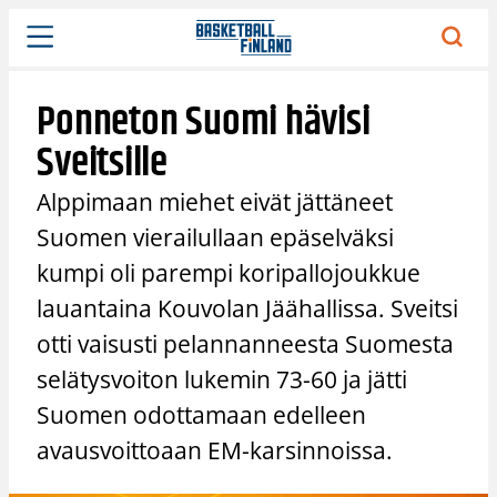
Siirry
sisältöön
Ponneton Suomi hävisi
Sveitsille
Alppimaan miehet eivät jättäneet
Suomen vierailullaan epäselväksi
kumpi oli parempi koripallojoukkue
lauantaina Kouvolan Jäähallissa. Sveitsi
otti vaisusti pelannanneesta Suomesta
selätysvoiton lukemin 73-60 ja jätti
Suomen odottamaan edelleen
avausvoittoaan EM-karsinnoissa.