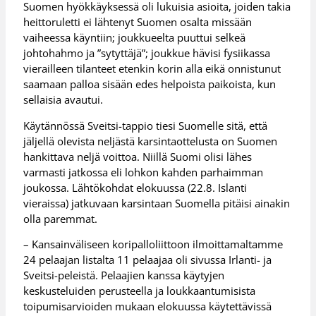
Suomen hyökkäyksessä oli lukuisia asioita, joiden takia
heittoruletti ei lähtenyt Suomen osalta missään
vaiheessa käyntiin; joukkueelta puuttui selkeä
johtohahmo ja ”sytyttäjä”; joukkue hävisi fysiikassa
vierailleen tilanteet etenkin korin alla eikä onnistunut
saamaan palloa sisään edes helpoista paikoista, kun
sellaisia avautui.
Käytännössä Sveitsi-tappio tiesi Suomelle sitä, että
jäljellä olevista neljästä karsintaottelusta on Suomen
hankittava neljä voittoa. Niillä Suomi olisi lähes
varmasti jatkossa eli lohkon kahden parhaimman
joukossa. Lähtökohdat elokuussa (22.8. Islanti
vieraissa) jatkuvaan karsintaan Suomella pitäisi ainakin
olla paremmat.
– Kansainväliseen koripalloliittoon ilmoittamaltamme
24 pelaajan listalta 11 pelaajaa oli sivussa Irlanti- ja
Sveitsi-peleistä. Pelaajien kanssa käytyjen
keskusteluiden perusteella ja loukkaantumisista
toipumisarvioiden mukaan elokuussa käytettävissä