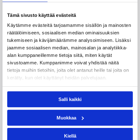
Markku Larkio
Markus Hemdahl
Martti Kuisma
Maurizio Pratesi
Tämä sivusto käyttää evästeitä
Käytämme evästeitä tarjoamamme sisällön ja mainosten
Mikko Noopila
Pasi Riihelä
räätälöimiseen, sosiaalisen median ominaisuuksien
Roope Mäkelä
Sami Laaksonen
tukemiseen ja kävijämäärämme analysoimiseen. Lisäksi
jaamme sosiaalisen median, mainosalan ja analytiikka-
Teemu Laine
Teemu Rannikko
alan kumppaneillemme tietoja siitä, miten käytät
Tom Gustafsson
Toni Ilmonen
sivustoamme. Kumppanimme voivat yhdistää näitä
tietoja muihin tietoihin, joita olet antanut heille tai joita on
Tuukka Kotti
kerätty, kun olet käyttänyt heidän palvelujaan.
Kategoriat
Salli kaikki
EM-karsinnat
Maajoukkue
Muokkaa
Maajoukkueet
Maaottelu
Susijengi
Kiellä