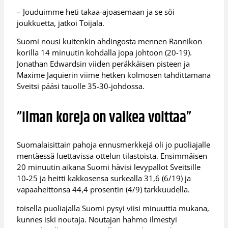
– Jouduimme heti takaa-ajoasemaan ja se söi
joukkuetta, jatkoi Toijala.
Suomi nousi kuitenkin ahdingosta mennen Rannikon
korilla 14 minuutin kohdalla jopa johtoon (20-19).
Jonathan Edwardsin viiden peräkkäisen pisteen ja
Maxime Jaquierin viime hetken kolmosen tahdittamana
Sveitsi pääsi tauolle 35-30-johdossa.
”Ilman koreja on vaikea voittaa”
Suomalaisittain pahoja ennusmerkkejä oli jo puoliajalle
mentäessä luettavissa ottelun tilastoista. Ensimmäisen
20 minuutin aikana Suomi hävisi levypallot Sveitsille
10-25 ja heitti kakkosensa surkealla 31,6 (6/19) ja
vapaaheittonsa 44,4 prosentin (4/9) tarkkuudella.
toisella puoliajalla Suomi pysyi viisi minuuttia mukana,
kunnes iski noutaja. Noutajan hahmo ilmestyi