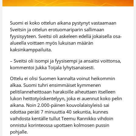
Suomi ei koko ottelun aikana pystynyt vastaamaan
Sveitsin ja ottelun erotuomariparin sallimaan
fyysisyyteen. Sveitsi oli askeleen edellä jokaisella osa-
alueella voittaen myös lukuisan määrän
kaksinkamppailuita.
– Sveitsi oli isompi ja fyysisempi ja ansaitsi voittonsa,
kommentoi Jukka Toijala lyhytsanaisesti.
Ottelu ei olisi Suomen kannalta voinut heikommin
alkaa. Suomi tuhri ensimmäiset kymmenen
pelitilanneheittoaan harakoille aiheuttaen itselleen
lukon heittotyöskentelyyn, joka ei auennut koko pelin
aikana. Noin 2.000-päinen kouvolalaisyleisö sai
odottaa peräti 7 minuuttia 40 sekuntia, kunnes
vaihdosta kentälle tullut Teemu Rannikko vihdoin
onnistui korinteossa upottaen kolmosen pussin
pohjalle.