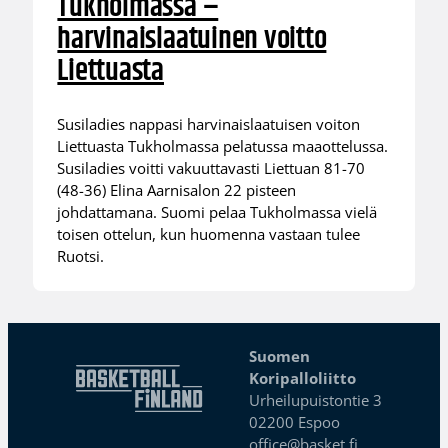
Tukholmassa –
harvinaislaatuinen voitto
Liettuasta
Susiladies nappasi harvinaislaatuisen voiton
Liettuasta Tukholmassa pelatussa maaottelussa.
Susiladies voitti vakuuttavasti Liettuan 81-70
(48-36) Elina Aarnisalon 22 pisteen
johdattamana. Suomi pelaa Tukholmassa vielä
toisen ottelun, kun huomenna vastaan tulee
Ruotsi.
Suomen
Koripalloliitto
Urheilupuistontie 3
02200 Espoo
office@basket.fi