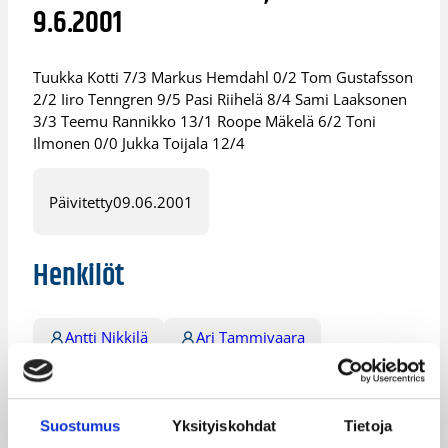
9.6.2001
Tuukka Kotti 7/3 Markus Hemdahl 0/2 Tom Gustafsson
2/2 Iiro Tenngren 9/5 Pasi Riihelä 8/4 Sami Laaksonen
3/3 Teemu Rannikko 13/1 Roope Mäkelä 6/2 Toni
Ilmonen 0/0 Jukka Toijala 12/4
Päivitetty
09.06.2001
Henkilöt
Antti Nikkilä
Ari Tammivaara
Hanno Möttölä
Iiro Tenngren
Jukka Toijala
Jussi Kumpulainen
Suostumus
Yksityiskohdat
Tietoja