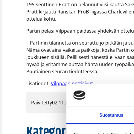
195-senttinen Pratt on pelannut viisi kautta Sak
Pratt kirjautti Ranskan ProB-liigassa Charlevillen
ottelua kohti.
Partin pelasi Vilppaan paidassa yhdeksän ottelua 
– Partinin tilannetta on seurattu jo pitkään ja 
Nämä ovat aina vaikeita paikkoja, koska Partin 
joukkueen sisällä. Pelillisesti hänestä ei vaan sa
hyvää ja yritämme auttaa häntä uuden työpaikan
Poutiainen seuran tiedotteessa.
Lisätiedot:
Vilppaan nettisivut
Päivitetty
02.11.2015
Suostumus
Kategoriat