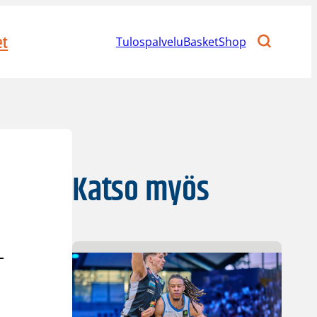
et
Tulospalvelu
BasketShop
Katso myös
-