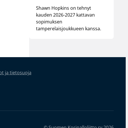
Shawn Hopkins on tehnyt
kauden 2026-2027 kattavan
sopimuksen
tamperelaisjoukkueen kanssa.
t ja tietosuoja
© Suomen Koripalloliitto ry 2026