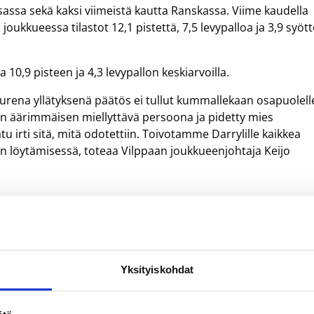
sassa sekä kaksi viimeistä kautta Ranskassa. Viime kaudella
 joukkueessa tilastot 12,1 pistettä, 7,5 levypalloa ja 3,9 syöt
10,9 pisteen ja 4,3 levypallon keskiarvoilla.
suurena yllätyksenä päätös ei tullut kummallekaan osapuolell
on äärimmäisen miellyttävä persoona ja pidetty mies
atu irti sitä, mitä odotettiin. Toivotamme Darrylille kaikkea
 löytämisessä, toteaa Vilppaan joukkueenjohtaja Keijo
Yksityiskohdat