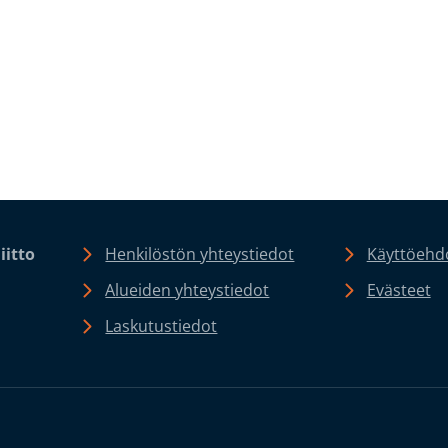
iitto
Henkilöstön yhteystiedot
Käyttöehdo
Alueiden yhteystiedot
Evästeet
Laskutustiedot