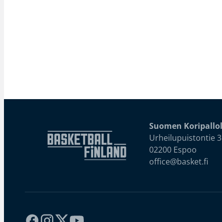
Suomen Koripallol
Urheilupuistontie 3
02200 Espoo
office@basket.fi