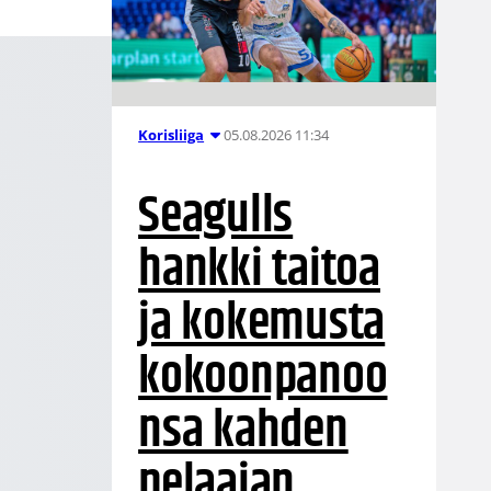
05.08.2026 11:34
Korisliiga
Seagulls
hankki taitoa
ja kokemusta
kokoonpanoo
nsa kahden
pelaajan