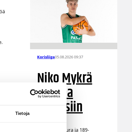
töä
e.
05.08.2026 09:37
Korisliiga
Niko Mykrä
Loimaa
Bisonsiin
Tietoja
Loimaalaisseura ja 189-