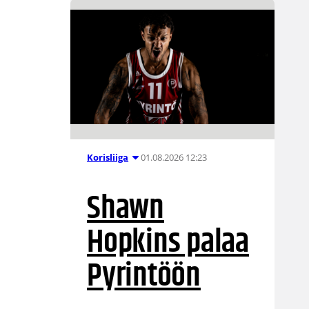
01.08.2026 12:23
Korisliiga
Shawn
Hopkins palaa
Pyrintöön