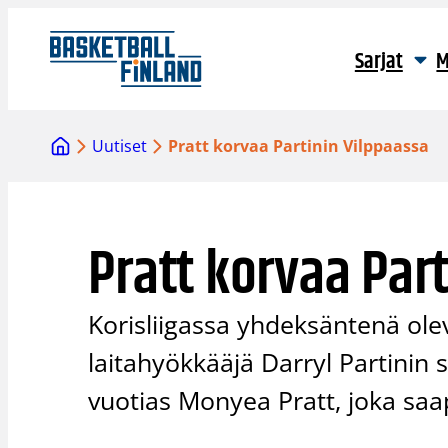
Siirry
sisältöön
Sarjat
M
Uutiset
Pratt korvaa Partinin Vilppaassa
Pratt korvaa Par
Korisliigassa yhdeksäntenä olev
laitahyökkääjä Darryl Partinin
vuotias Monyea Pratt, joka sa