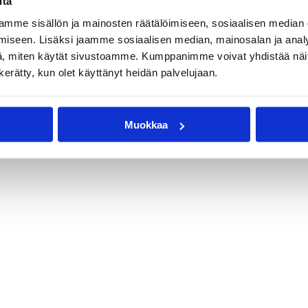
itä
mme sisällön ja mainosten räätälöimiseen, sosiaalisen median
iseen. Lisäksi jaamme sosiaalisen median, mainosalan ja analy
, miten käytät sivustoamme. Kumppanimme voivat yhdistää näitä t
n kerätty, kun olet käyttänyt heidän palvelujaan.
Muokkaa