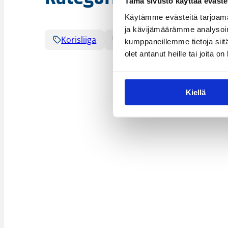
Tämä sivusto käyttää eväste
Käytämme evästeitä tarjoama
ja kävijämäärämme analysoim
Korisliiga
Sarjat
kumppaneillemme tietoja siitä
olet antanut heille tai joita o
Kiellä