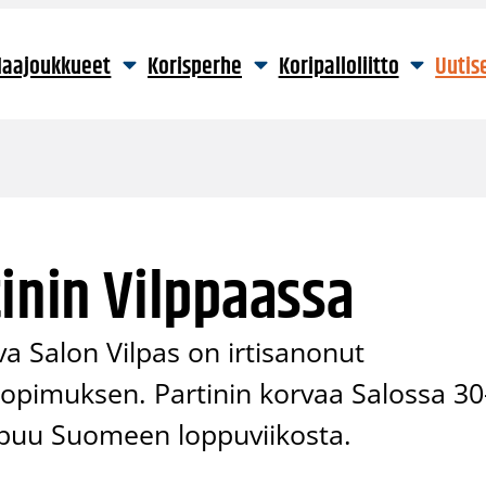
aajoukkueet
Korisperhe
Koripalloliitto
Uutis
tinin Vilppaassa
a Salon Vilpas on irtisanonut
 sopimuksen. Partinin korvaa Salossa 30
apuu Suomeen loppuviikosta.