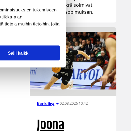
senttinen Mykrä solmivat
 ominaisuuksien tukemiseen
yksivuotisen sopimuksen.
tiikka-alan
ietoja muihin tietoihin, joita
Salli kaikki
02.08.2026 10:42
Korisliiga
Joona