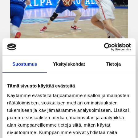
07.08.2026 09:23
Korisliiga
Daniel Dolenc KTP-Basketin
Suostumus
Yksityiskohdat
Tietoja
haaviin
Tämä sivusto käyttää evästeitä
Dolenc on rakentanut pitkän ammattilaisuran
Käytämme evästeitä tarjoamamme sisällön ja mainosten
Suomen lisäksi Ranskassa, Itävallassa,
räätälöimiseen, sosiaalisen median ominaisuuksien
Liettuassa, Romaniassa, Bosniassa ja viimeksi
tukemiseen ja kävijämäärämme analysoimiseen. Lisäksi
Islannissa.
jaamme sosiaalisen median, mainosalan ja analytiikka-
alan kumppaneillemme tietoja siitä, miten käytät
sivustoamme. Kumppanimme voivat yhdistää näitä