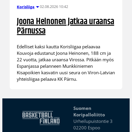
02.08.2026 10:42
Korisliiga
Joona Heinonen jatkaa uraansa
Pärnussa
Edelliset kaksi kautta Korisliigaa pelaavaa
Kouvoja edustanut Joona Heinonen, 188 cm ja
22 vuotta, jatkaa uraansa Virossa. Pitkään myös
Espanjassa pelanneen Munkkiniemen
Kisapoikien kasvatin uusi seura on Viron-Latvian
yhteisliigaa pelaava KK Pärnu.
Suomen
Koripalloliitto
Urheilupuistontie 3
02200 Espoo