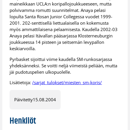
maineikkaan UCLA:n koripallojoukkueeseen, mutta
polvivamma romutti suunnitelmat. Anaya pelasi
lopulta Santa Rosan Junior Collegessa vuodet 1999-
2001. 202-senttisellä liettualaisella on kokemusta
myös ammattilaisena pelaamisesta. Kaudella 2002-03
Anaya pelasi Itävallan pääsarjassa Klosterneuburgin
joukkueessa 14 pisteen ja seitsemän levypallon
keskiarvoilla.
Pyrbasket sijoittui viime kaudella SM-runkosarjassa
yhdeksänneksi. Se voitti neljä viimeistä peliään, mutta
jäi pudotuspelien ulkopuolelle.
Lisätietoja:
/sarjat_tulokset/miesten_sm-koris/
Päivitetty
15.08.2004
Henkilöt