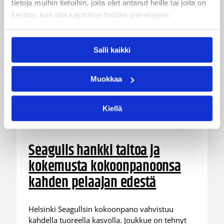
tietoja muihin tietoihin, joita olet antanut heille tai joita on
kerätty, kun olet käyttänyt heidän palvelujaan.
Salli kaikki
Muokkaa
Kiellä
05.08.2026 11:34
Korisliiga
Seagulls hankki taitoa ja
kokemusta kokoonpanoonsa
kahden pelaajan edestä
Helsinki Seagullsin kokoonpano vahvistuu
kahdella tuoreella kasvolla. Joukkue on tehnyt