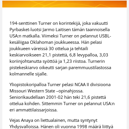
194-senttinen Turner on korintekijä, joka vakuutti
Pyrbasket-luotsi Jarmo Laitisen tämän taannoisella
USA:n matkalla. Viimeksi Turner on pelannut USBL-
kesäliigaa Oklahoman joukkueessa. Hän pelasi
joukkueen väreissä 30 ottelua ja tehtaili
keskiarvoikseen 21,1 pistettä, 6,8 levypalloa, 3,03
koriinjohtanutta syöttöä ja 1,23 riistoa. Turnerin
pistekeskiarvo oikeutti sarjan paremmuustilastossa
kolmannelle sijalle.
Yliopistokoripalloa Turner pelasi NCAA II divisioona
Missouri Western State –opinahjossa.
Seniorikaudellaan 2001-02 hän teki 21,6 pistettä
ottelua kohden. Sittemmin Turner on pelannut USA:n
eri ammattilaissarjoissa.
Vejas Anaya on liettualainen, mutta syntynyt
Yhdysvalloissa. Hänen oli vuonna 1998 määrä liittyä