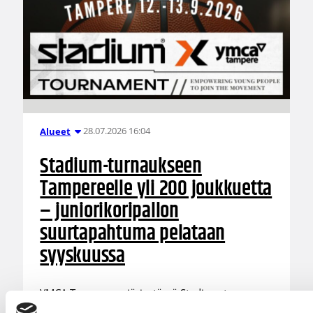
28.07.2026 16:04
Alueet
Stadium-turnaukseen
Tampereelle yli 200 joukkuetta
– juniorikoripallon
suurtapahtuma pelataan
syyskuussa
YMCA Tampereen järjestämä Stadium-turnaus
on kohonnut uudelle sataluvulle. Tampereella