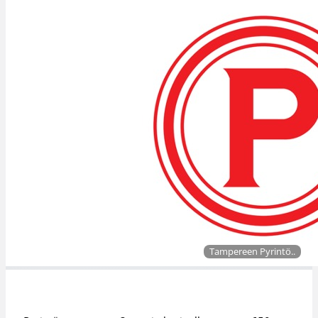
Tampereen Pyrintö..