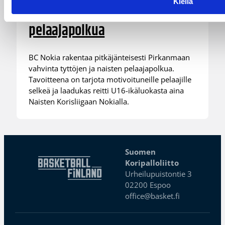
Kiellä
BC Nokia vahvistaa tyttöjen
pelaajapolkua
BC Nokia rakentaa pitkäjänteisesti Pirkanmaan
vahvinta tyttöjen ja naisten pelaajapolkua.
Tavoitteena on tarjota motivoituneille pelaajille
selkeä ja laadukas reitti U16-ikäluokasta aina
Naisten Korisliigaan Nokialla.
Suomen
Koripalloliitto
Urheilupuistontie 3
02200 Espoo
office@basket.fi