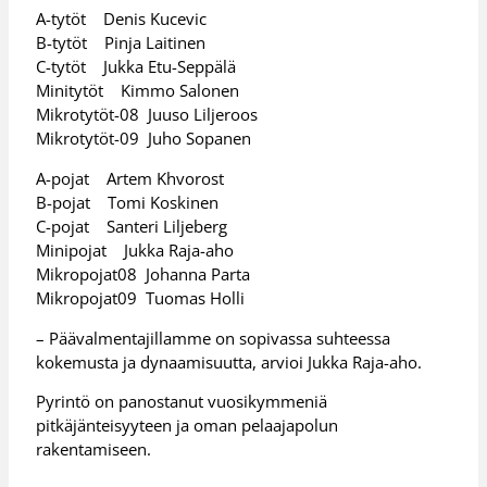
A-tytöt Denis Kucevic
B-tytöt Pinja Laitinen
C-tytöt Jukka Etu-Seppälä
Minitytöt Kimmo Salonen
Mikrotytöt-08 Juuso Liljeroos
Mikrotytöt-09 Juho Sopanen
A-pojat Artem Khvorost
B-pojat Tomi Koskinen
C-pojat Santeri Liljeberg
Minipojat Jukka Raja-aho
Mikropojat08 Johanna Parta
Mikropojat09 Tuomas Holli
– Päävalmentajillamme on sopivassa suhteessa
kokemusta ja dynaamisuutta, arvioi Jukka Raja-aho.
Pyrintö on panostanut vuosikymmeniä
pitkäjänteisyyteen ja oman pelaajapolun
rakentamiseen.