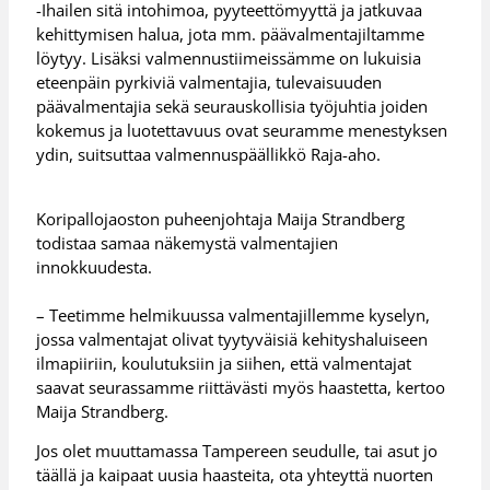
-Ihailen sitä intohimoa, pyyteettömyyttä ja jatkuvaa
kehittymisen halua, jota mm. päävalmentajiltamme
löytyy. Lisäksi valmennustiimeissämme on lukuisia
eteenpäin pyrkiviä valmentajia, tulevaisuuden
päävalmentajia sekä seurauskollisia työjuhtia joiden
kokemus ja luotettavuus ovat seuramme menestyksen
ydin, suitsuttaa valmennuspäällikkö Raja-aho.
Koripallojaoston puheenjohtaja Maija Strandberg
todistaa samaa näkemystä valmentajien
innokkuudesta.
– Teetimme helmikuussa valmentajillemme kyselyn,
jossa valmentajat olivat tyytyväisiä kehityshaluiseen
ilmapiiriin, koulutuksiin ja siihen, että valmentajat
saavat seurassamme riittävästi myös haastetta, kertoo
Maija Strandberg.
Jos olet muuttamassa Tampereen seudulle, tai asut jo
täällä ja kaipaat uusia haasteita, ota yhteyttä nuorten