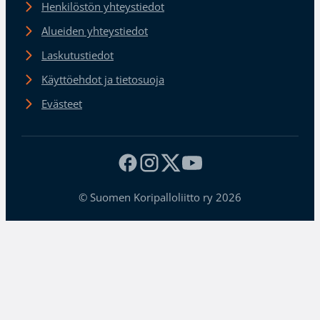
Henkilöstön yhteystiedot
Alueiden yhteystiedot
Laskutustiedot
Käyttöehdot ja tietosuoja
Evästeet
© Suomen Koripalloliitto ry 2026