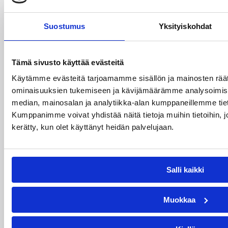
pelataan 12.–13. syyskuuta yksi Suomen
suurimmista ja Pirkanmaan suurin
Suostumus
Yksityiskohdat
juniorikoripalloturnaus, kun Stadium-turnaus
kokoaa yhteen yli 200 joukkuetta eri puolilta
maata. Kahden päivän aikana kentillä pelataan
Tämä sivusto käyttää evästeitä
satoja otteluita.
Käytämme evästeitä tarjoamamme sisällön ja mainosten räät
ominaisuuksien tukemiseen ja kävijämäärämme analysoimise
median, mainosalan ja analytiikka-alan kumppaneillemme tiet
Kumppanimme voivat yhdistää näitä tietoja muihin tietoihin, joit
kerätty, kun olet käyttänyt heidän palvelujaan.
Salli kaikki
Muokkaa
28.07.2026 15:54
Alueet