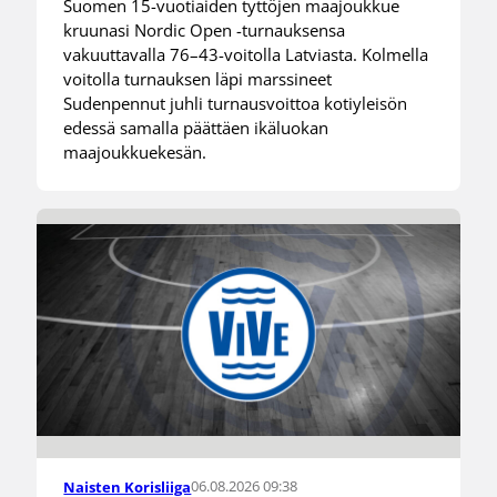
Suomen 15-vuotiaiden tyttöjen maajoukkue
kruunasi Nordic Open -turnauksensa
vakuuttavalla 76–43-voitolla Latviasta. Kolmella
voitolla turnauksen läpi marssineet
Sudenpennut juhli turnausvoittoa kotiyleisön
edessä samalla päättäen ikäluokan
maajoukkuekesän.
06.08.2026 09:38
Naisten Korisliiga