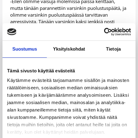
-​Eilen olimme vaisuja molemissa päissä kenttään,
mutta tänään parannettiin varsinkin puolustuspäätä, ja
olimme varsinkin puolustuspäässä tarvittavan
agressiivista. Tänään varsinkin kaksi jenkkiä nosti
tasoa, mikä nosti meidät voittoon, ViVen luotsi Jarkko
Havu kommentoi.
Peli-Karhujen tehoista vastasivat Roosa Lehtoranta (19)
Suostumus
Yksityiskohdat
Tietoja
ja Dominique Mosley (20/14).
Lisätiedot:
Ottelutilastot
Tämä sivusto käyttää evästeitä
Käytämme evästeitä tarjoamamme sisällön ja mainosten
Päivitetty
01.11.2015
räätälöimiseen, sosiaalisen median ominaisuuksien
tukemiseen ja kävijämäärämme analysoimiseen. Lisäksi
Henkilöt
jaamme sosiaalisen median, mainosalan ja analytiikka-
alan kumppaneillemme tietoja siitä, miten käytät
sivustoamme. Kumppanimme voivat yhdistää näitä
Adrianne Thomas
Alexyz Vaioletama
tietoja muihin tietoihin, joita olet antanut heille tai joita on
kerätty, kun olet käyttänyt heidän palvelujaan.
Danielle Ballard
Dominique Mosley