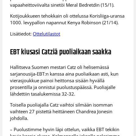
vapaaheittoviivalta sinetöi Meral Bedretdin (15/1).
Kotijoukkueen tehokkain oli ottelussa Korisliiga-uransa
1000. levypallon napannut Kenya Robinson (21/14).
Lisätiedot:
Ottelutilastot
EBT kiusasi Catziä puoliaikaan saakka
Hallitseva Suomen mestari Catz oli helisemässä
sarjanousija-EBT:n kanssa aina puoliaikaan asti, kun
vierasjoukkue painoi heittonsa sisään hyvällä
prosentilla ja onnistui puolustuspäässä. Puoliajalle
lähdettiin tasalukemissa 32-32.
Toisella puoliajalla Catz vaihtoi silmään isomman
vaihteen 27 pistettä heittäneen Chandrea Jonesin
johdolla.
– ​Puolustimme hyvin läpi ottelun, vaikka EBT tekikin