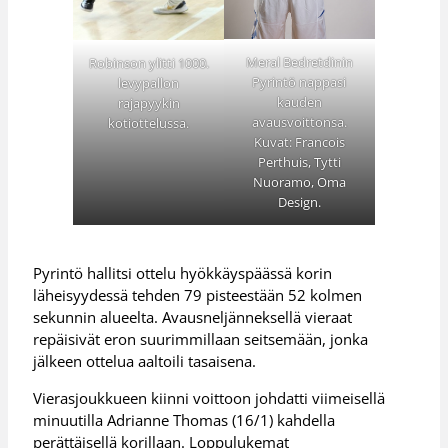
Meral Bedretdinin
Robinson ylitti 1000.
Pyrintö nappasi
levypallon
kauden
rajapyykin
avausvoittonsa.
kotiottelussa.
Kuvat: Francois
Perthuis, Tytti
Nuoramo, Oma
Design.
Pyrintö hallitsi ottelu hyökkäyspäässä korin
läheisyydessä tehden 79 pisteestään 52 kolmen
sekunnin alueelta. Avausneljänneksellä vieraat
repäisivät eron suurimmillaan seitsemään, jonka
jälkeen ottelua aaltoili tasaisena.
Vierasjoukkueen kiinni voittoon johdatti viimeisellä
minuutilla Adrianne Thomas (16/1) kahdella
perättäisellä korillaan. Loppulukemat