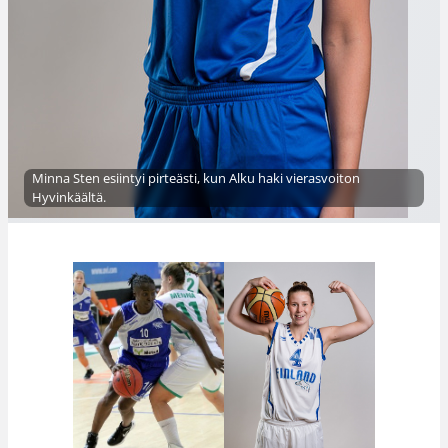
Minna Sten esiintyi pirteästi, kun Alku haki vierasvoiton
Hyvinkäältä.