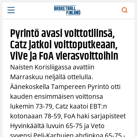
Siirry
sisältöön
Pyrintö avasi voittotilinsä,
Catz jatkoi voittoputkeaan,
ViVe ja FoA vierasvoittoihin
Naisten Korisliigassa avattiin
Marraskuu neljällä ottelulla.
Äänekoskella Tampereen Pyrintö otti
kauden ensimmäisen voittonsa
lukemin 73-79, Catz kaatoi EBT:n
kotonaaan 78-59, FoA haki sarjapisteet
Hyvinkäältä luvuin 65-75 ja Veto
syvensi Peli-Karhujen ahdinkoa 65-75 -