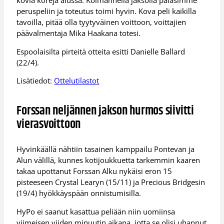
kovia koreja alussa. Kolmannella jaksolla palasimme
peruspeliin ja toteutus toimi hyvin. Kova peli kaikilla
tavoilla, pitää olla tyytyväinen voittoon, voittajien
päävalmentaja Mika Haakana totesi.
Espoolaisilta pirteitä otteita esitti Danielle Ballard
(22/4).
Lisätiedot:
Ottelutilastot
Forssan neljännen jakson hurmos siivitti
vierasvoittoon
Hyvinkäällä nähtiin tasainen kamppailu Pontevan ja
Alun välillä, kunnes kotijoukkuetta tarkemmin kaaren
takaa upottanut Forssan Alku nykäisi eron 15
pisteeseen Crystal Learyn (15/11) ja Precious Bridgesin
(19/4) hyökkäyspään onnistumisilla.
HyPo ei saanut kasattua peliään niin uomiinsa
viimeisen viiden minuutin aikana, jotta se olisi uhannut