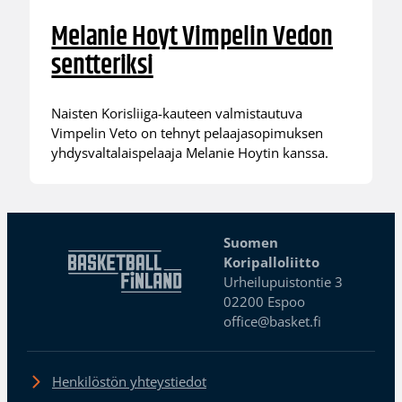
Melanie Hoyt Vimpelin Vedon
sentteriksi
Naisten Korisliiga-kauteen valmistautuva
Vimpelin Veto on tehnyt pelaajasopimuksen
yhdysvaltalaispelaaja Melanie Hoytin kanssa.
Suomen
Koripalloliitto
Urheilupuistontie 3
02200 Espoo
office@basket.fi
Henkilöstön yhteystiedot