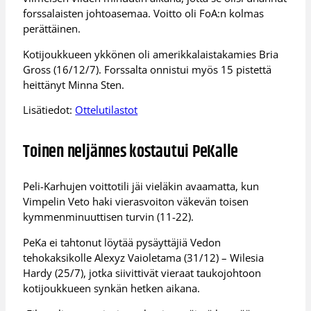
forssalaisten johtoasemaa. Voitto oli FoA:n kolmas
perättäinen.
Kotijoukkueen ykkönen oli amerikkalaistakamies Bria
Gross (16/12/7). Forssalta onnistui myös 15 pistettä
heittänyt Minna Sten.
Lisätiedot:
Ottelutilastot
Toinen neljännes kostautui PeKalle
Peli-Karhujen voittotili jäi vieläkin avaamatta, kun
Vimpelin Veto haki vierasvoiton väkevän toisen
kymmenminuuttisen turvin (11-22).
PeKa ei tahtonut löytää pysäyttäjiä Vedon
tehokaksikolle Alexyz Vaioletama (31/12) – Wilesia
Hardy (25/7), jotka siivittivät vieraat taukojohtoon
kotijoukkueen synkän hetken aikana.