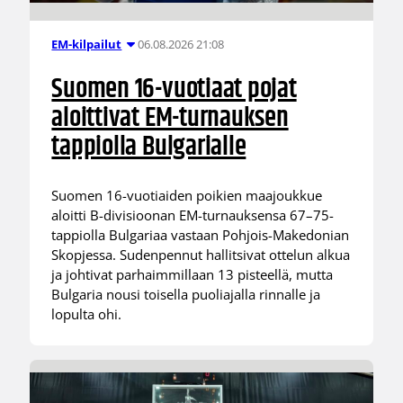
06.08.2026 21:08
EM-kilpailut
Suomen 16-vuotiaat pojat
aloittivat EM-turnauksen
tappiolla Bulgarialle
Suomen 16-vuotiaiden poikien maajoukkue
aloitti B-divisioonan EM-turnauksensa 67–75-
tappiolla Bulgariaa vastaan Pohjois-Makedonian
Skopjessa. Sudenpennut hallitsivat ottelun alkua
ja johtivat parhaimmillaan 13 pisteellä, mutta
Bulgaria nousi toisella puoliajalla rinnalle ja
lopulta ohi.