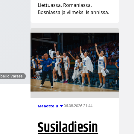
Liettuassa, Romaniassa,
Bosniassa ja viimeksi Islannissa.
berio Varese.
06.08.2026 21:44
Maaottelu
Susiladiesin