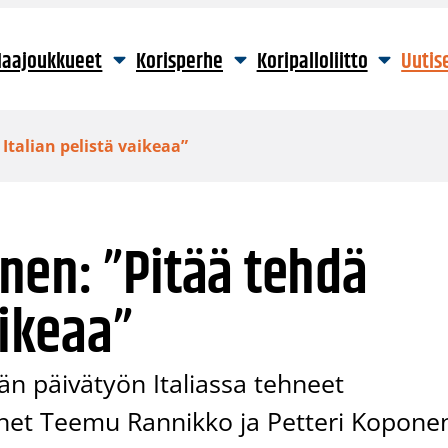
aajoukkueet
Korisperhe
Koripalloliitto
Uutis
talian pelistä vaikeaa”
nen: ”Pitää tehdä
aikeaa”
än päivätyön Italiassa tehneet
ehet Teemu Rannikko ja Petteri Kopone