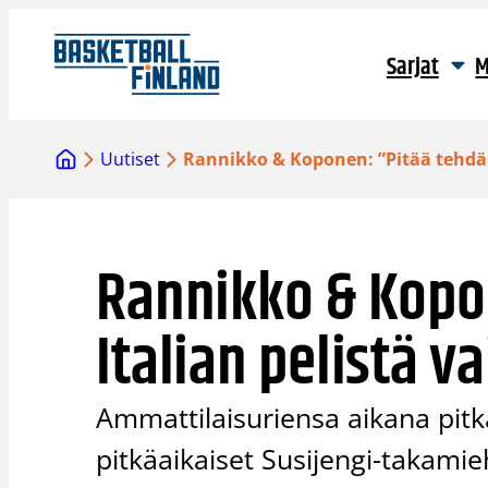
Siirry
sisältöön
Sarjat
M
Uutiset
Rannikko & Koponen: ”Pitää tehdä I
Rannikko & Kopo
Italian pelistä v
Ammattilaisuriensa aikana pitk
pitkäaikaiset Susijengi-takami