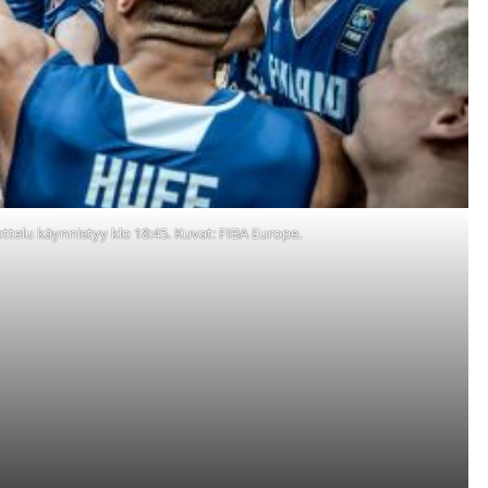
 ottelu käynnistyy klo 18:45. Kuvat: FIBA Europe.