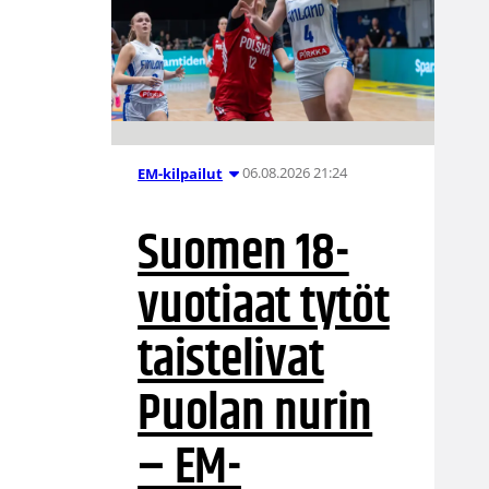
06.08.2026 21:24
EM-kilpailut
Suomen 18-
vuotiaat tytöt
taistelivat
Puolan nurin
– EM-