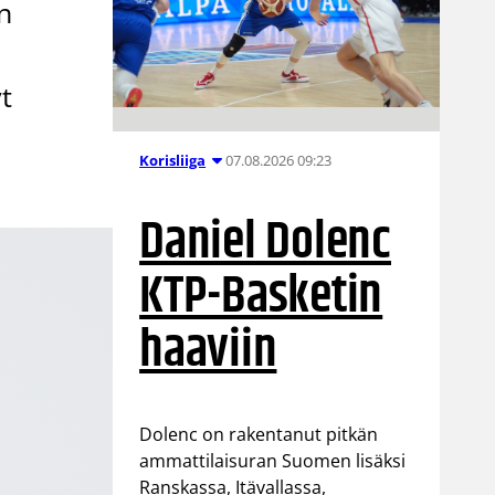
n
t
07.08.2026 09:23
Korisliiga
Daniel Dolenc
KTP-Basketin
haaviin
Dolenc on rakentanut pitkän
ammattilaisuran Suomen lisäksi
Ranskassa, Itävallassa,