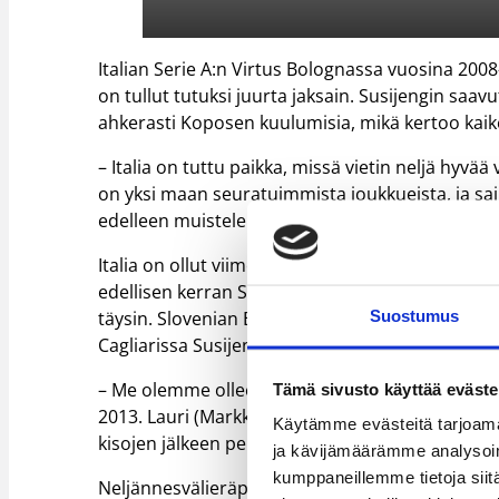
Italian Serie A:n Virtus Bolognassa vuosina 2008-
on tullut tutuksi juurta jaksain. Susijengin saavut
ahkerasti Koposen kuulumisia, mikä kertoo kaik
– Italia on tuttu paikka, missä vietin neljä hyvä
on yksi maan seuratuimmista joukkueista, ja sa
edelleen muistelen Italian vuosiani lämmöllä, K
Italia on ollut viimeisen vuosikymmenen ajan Sus
edellisen kerran Sloveniassa 2013, jolloin Ital
Suostumus
täysin. Slovenian EM-kisoista on kuitenkin vieräht
Cagliarissa Susijengin kahdesti, on Koponen luo
– Me olemme olleet hyvä joukkue jo vuosikausi
Tämä sivusto käyttää eväste
2013. Lauri (Markkanen) on tuonut peliimme i
Käytämme evästeitä tarjoama
kisojen jälkeen pelannut monta vuotta ammattil
ja kävijämäärämme analysoim
kumppaneillemme tietoja siitä
Neljännesvälieräpäivänä 37-vuotisjuhliaan viet