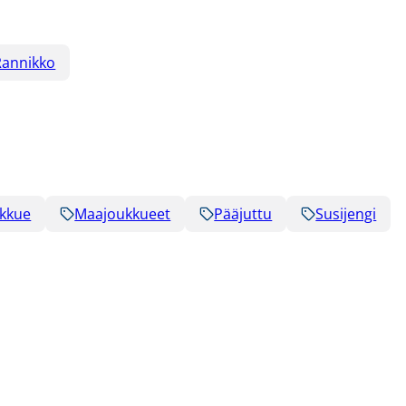
annikko
kkue
Maajoukkueet
Pääjuttu
Susijengi