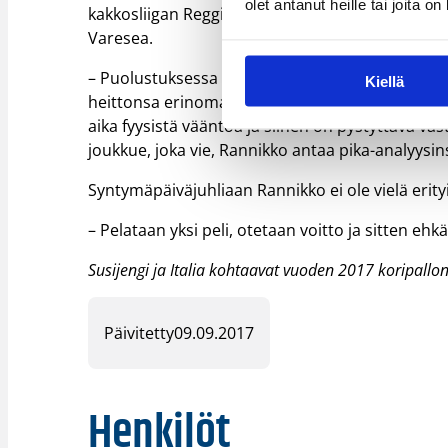
olet antanut heille tai joita o
kakkosliigan Reggio Emiliassa syksyllä 2000 ja e
Varesea.
– Puolustuksessa meidän pitää tehdä Italian pel
Kiellä
heittonsa erinomaisesti, ja meidän on pysyttävä
aika fyysistä vääntöä ja siihen on pystyttävä v
joukkue, joka vie, Rannikko antaa pika-analyysin
Syntymäpäiväjuhliaan Rannikko ei ole vielä erity
– Pelataan yksi peli, otetaan voitto ja sitten eh
Susijengi ja Italia kohtaavat vuoden 2017 koripallo
Päivitetty
09.09.2017
Henkilöt