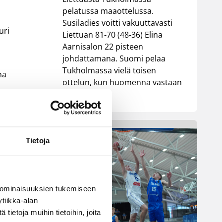
pelatussa maaottelussa.
Susiladies voitti vakuuttavasti
uri
Liettuan 81-70 (48-36) Elina
Aarnisalon 22 pisteen
johdattamana. Suomi pelaa
Tukholmassa vielä toisen
na
ottelun, kun huomenna vastaan
tulee Ruotsi.
at
Tietoja
n
 ominaisuuksien tukemiseen
tiikka-alan
ietoja muihin tietoihin, joita