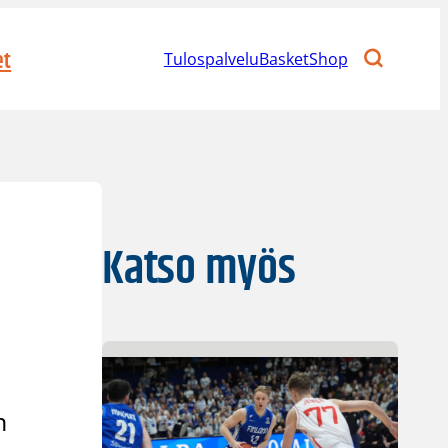
et
Tulospalvelu
BasketShop
Katso myös
n