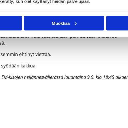
n kerätty, kun olet käyttänyt heidän palvelujaan.
dusti vuosien 2002-05 ja 2010-12 aikana Serie A:ssa Pesaroa 
istä vaikeaa. Italia on heittänyt turnauksessa kolmen pistee
Muokkaa
 häiritsemään sitä. Italiaa vastaan pelaaminen on perinteise
astaamaan. Ei anneta tuumaakaan periksi, vaan ollaan se
sä.
isemmin ehtinyt viettää.
kä syödään kakkua.
n EM-kisojen neljännesvälierässä lauantaina 9.9. klo 18:45 alkae