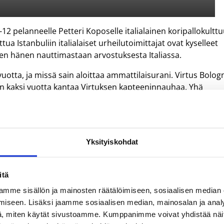
12 pelanneelle Petteri Koposelle italialainen koripallokulttu
tua Istanbuliin italialaiset urheilutoimittajat ovat kyselleet
en hänen nauttimastaan arvostuksesta Italiassa.
ä vuotta, ja missä sain aloittaa ammattilaisurani. Virtus Bolog
in kaksi vuotta kantaa Virtuksen kapteeninnauhaa. Yhä
oponen kertoo suhteestaan Italiaan.
ijengille hankala vastus. EM-kisatasolla joukkueet kohtasiv
ian takakentän pallonpaine sakkautti Suomen hyökkäyspelin
Yksityiskohdat
änyt neljä vuotta, ja vaikka Italia kaatoi kolme viikkoa sitte
ttavainen.
a, mutta onhan meillä enemmän aseita kuin vaikka vuonna
itä
han uuden elementin ja useampi pelaajamme on Slovenian
mme sisällön ja mainosten räätälöimiseen, sosiaalisen median
aisena ulkomailla.
iseen. Lisäksi jaamme sosiaalisen median, mainosalan ja analy
, miten käytät sivustoamme. Kumppanimme voivat yhdistää näitä t
tävä Teemu Rannikko aloitti oman ammattilaisuransa Italian