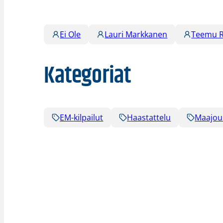
Ei Ole
Lauri Markkanen
Teemu R
Kategoriat
EM-kilpailut
Haastattelu
Maajou