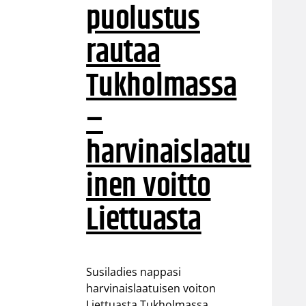
puolustus
rautaa
Tukholmassa
–
harvinaislaatu
inen voitto
Liettuasta
Susiladies nappasi
harvinaislaatuisen voiton
Liettuasta Tukholmassa