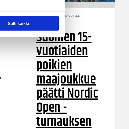
ja
06.08.2026 21:44
MU15
n
Salli kaikki
sti
Suomen 15-
vuotiaiden
poikien
maajoukkue
n.
päätti Nordic
Open -
turnauksen