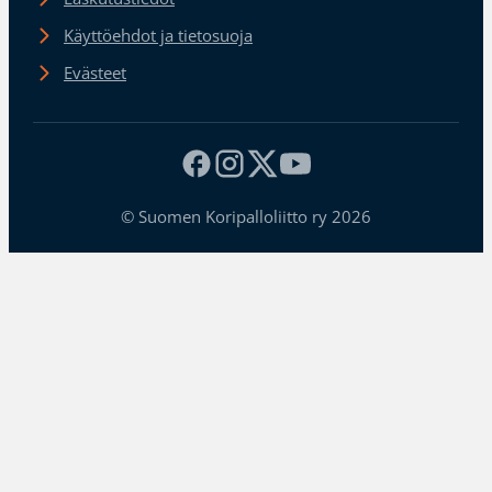
Käyttöehdot ja tietosuoja
Evästeet
© Suomen Koripalloliitto ry 2026