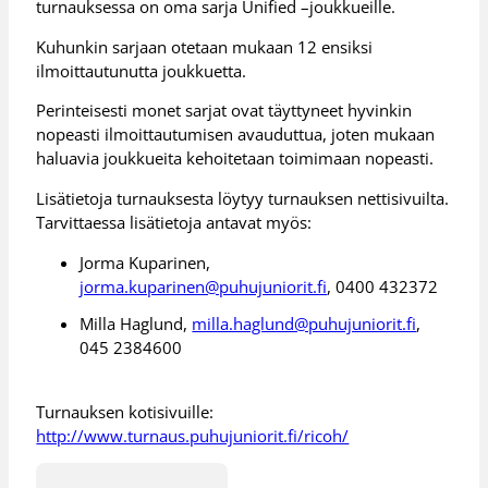
turnauksessa on oma sarja Unified –joukkueille.
Kuhunkin sarjaan otetaan mukaan 12 ensiksi
ilmoittautunutta joukkuetta.
Perinteisesti monet sarjat ovat täyttyneet hyvinkin
nopeasti ilmoittautumisen avauduttua, joten mukaan
haluavia joukkueita kehoitetaan toimimaan nopeasti.
Lisätietoja turnauksesta löytyy turnauksen nettisivuilta.
Tarvittaessa lisätietoja antavat myös:
Jorma Kuparinen,
jorma.kuparinen@puhujuniorit.fi
, 0400 432372
Milla Haglund,
milla.haglund@puhujuniorit.fi
,
045 2384600
Turnauksen kotisivuille:
http://www.turnaus.puhujuniorit.fi/ricoh/