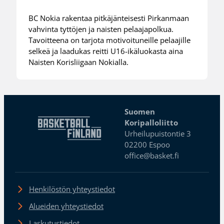
BC Nokia rakentaa pitkäjänteisesti Pirkanmaan
vahvinta tyttöjen ja naisten pelaajapolkua.
Tavoitteena on tarjota motivoituneille pelaajille
selkeä ja laadukas reitti U16-ikäluokasta aina
Naisten Korisliigaan Nokialla.
Suomen
Koripalloliitto
Urheilupuistontie 3
02200 Espoo
office@basket.fi
Henkilöstön yhteystiedot
Alueiden yhteystiedot
Laskutustiedot