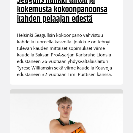
Seagulls hankki taitoa ja
kokemusta kokoonpanoonsa
kahden pelaajan edestä
Helsinki Seagullsin kokoonpano vahvistuu
kahdella tuoreella kasvolla. Joukkue on tehnyt
tulevan kauden mittaiset sopimukset viime
kaudella Saksan ProA-sarjan Karlsruhe Lionsia
edustaneen 26-vuotiaan yhdysvaltalaislaituri
Tyrese Williamsin sekä viime kaudella Kouvoja
edustaneen 32-vuotiaan Timi Puittisen kanssa.