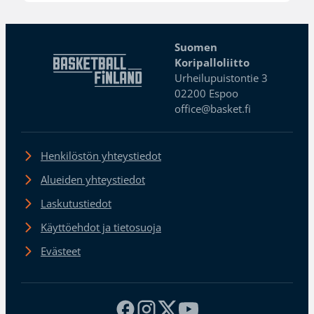
Suomen
Koripalloliitto
Urheilupuistontie 3
02200 Espoo
office@basket.fi
Henkilöstön yhteystiedot
Alueiden yhteystiedot
Laskutustiedot
Käyttöehdot ja tietosuoja
Evästeet