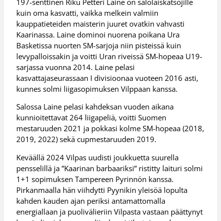
197-senttinen Riku Petteri Laine on salolaiskatsojille
kuin oma kasvatti, vaikka melkein valmiin
kauppatieteiden maisterin juuret ovatkin vahvasti
Kaarinassa. Laine dominoi nuorena poikana Ura
Basketissa nuorten SM-sarjoja niin pisteissä kuin
levypalloissakin ja voitti Uran riveissä SM-hopeaa U19-
sarjassa vuonna 2014. Laine pelasi
kasvattajaseurassaan I divisioonaa vuoteen 2016 asti,
kunnes solmi liigasopimuksen Vilppaan kanssa.
Salossa Laine pelasi kahdeksan vuoden aikana
kunnioitettavat 264 liigapeliä, voitti Suomen
mestaruuden 2021 ja pokkasi kolme SM-hopeaa (2018,
2019, 2022) sekä cupmestaruuden 2019.
Keväällä 2024 Vilpas uudisti joukkuetta suurella
pensselillä ja ”Kaarinan barbaariksi” ristitty laituri solmi
1+1 sopimuksen Tampereen Pyrinnön kanssa.
Pirkanmaalla hän viihdytti Pyynikin yleisöä lopulta
kahden kauden ajan periksi antamattomalla
energiallaan ja puolivälieriin Vilpasta vastaan päättynyt