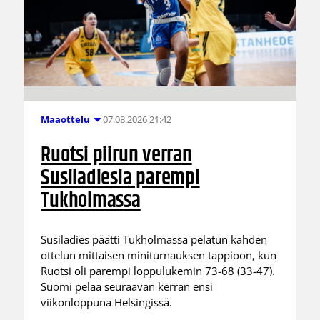
07.08.2026 21:42
Maaottelu
Ruotsi piirun verran
Susiladiesia parempi
Tukholmassa
Susiladies päätti Tukholmassa pelatun kahden
ottelun mittaisen miniturnauksen tappioon, kun
Ruotsi oli parempi loppulukemin 73-68 (33-47).
Suomi pelaa seuraavan kerran ensi
viikonloppuna Helsingissä.