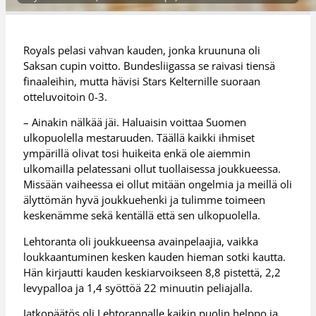
Royals pelasi vahvan kauden, jonka kruununa oli
Saksan cupin voitto. Bundesliigassa se raivasi tiensä
finaaleihin, mutta hävisi Stars Kelternille suoraan
otteluvoitoin 0-3.
– Ainakin nälkää jäi. Haluaisin voittaa Suomen
ulkopuolella mestaruuden. Täällä kaikki ihmiset
ympärillä olivat tosi huikeita enkä ole aiemmin
ulkomailla pelatessani ollut tuollaisessa joukkueessa.
Missään vaiheessa ei ollut mitään ongelmia ja meillä oli
älyttömän hyvä joukkuehenki ja tulimme toimeen
keskenämme sekä kentällä että sen ulkopuolella.
Lehtoranta oli joukkueensa avainpelaajia, vaikka
loukkaantuminen kesken kauden hieman sotki kautta.
Hän kirjautti kauden keskiarvoikseen 8,8 pistettä, 2,2
levypalloa ja 1,4 syöttöä 22 minuutin peliajalla.
Jatkopäätös oli Lehtorannalle kaikin puolin helppo ja