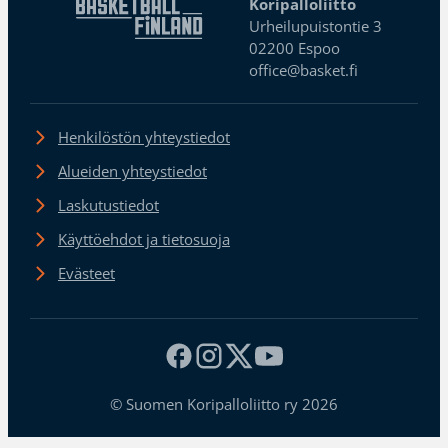
Koripalloliitto
Urheilupuistontie 3
02200 Espoo
office@basket.fi
Henkilöstön yhteystiedot
Alueiden yhteystiedot
Laskutustiedot
Käyttöehdot ja tietosuoja
Evästeet
© Suomen Koripalloliitto ry 2026