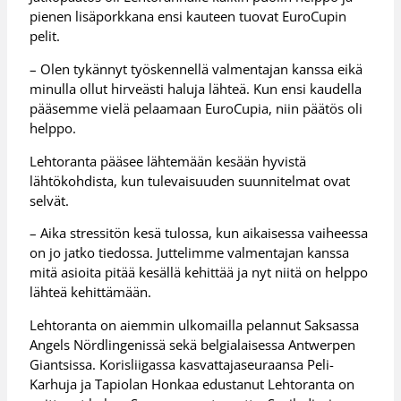
pienen lisäporkkana ensi kauteen tuovat EuroCupin
pelit.
– Olen tykännyt työskennellä valmentajan kanssa eikä
minulla ollut hirveästi haluja lähteä. Kun ensi kaudella
pääsemme vielä pelaamaan EuroCupia, niin päätös oli
helppo.
Lehtoranta pääsee lähtemään kesään hyvistä
lähtökohdista, kun tulevaisuuden suunnitelmat ovat
selvät.
– Aika stressitön kesä tulossa, kun aikaisessa vaiheessa
on jo jatko tiedossa. Juttelimme valmentajan kanssa
mitä asioita pitää kesällä kehittää ja nyt niitä on helppo
lähteä kehittämään.
Lehtoranta on aiemmin ulkomailla pelannut Saksassa
Angels Nördlingenissä sekä belgialaisessa Antwerpen
Giantsissa. Korisliigassa kasvattajaseuraansa Peli-
Karhuja ja Tapiolan Honkaa edustanut Lehtoranta on