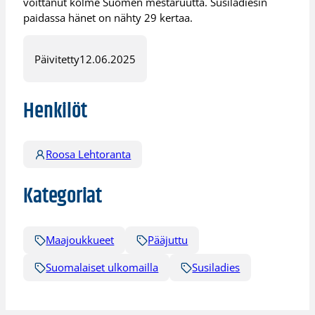
voittanut kolme Suomen mestaruutta. Susiladiesin
paidassa hänet on nähty 29 kertaa.
Päivitetty
12.06.2025
Henkilöt
Roosa Lehtoranta
Kategoriat
Maajoukkueet
Pääjuttu
Suomalaiset ulkomailla
Susiladies