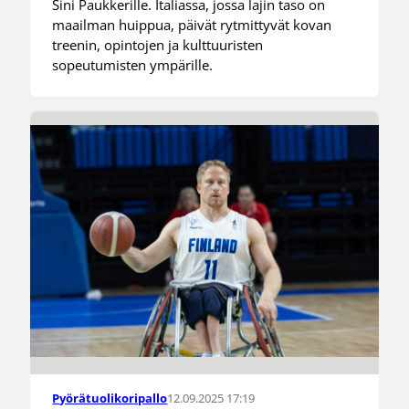
Sini Paukkerille. Italiassa, jossa lajin taso on
maailman huippua, päivät rytmittyvät kovan
treenin, opintojen ja kulttuuristen
sopeutumisten ympärille.
12.09.2025 17:19
Pyörätuolikoripallo