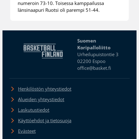
numeroin 73-10. Toisessa kamppailussa
länsinaapuri Ruotsi oli parempi 51-44.
Suomen
Koripalloliitto
Urheilupuistontie 3
02200 Espoo
office@basket.fi
Henkilöstön yhteystiedot
Alueiden yhteystiedot
Laskutustiedot
Käyttöehdot ja tietosuoja
Evästeet