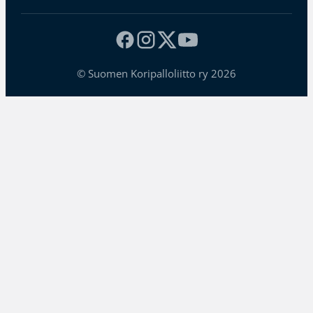
© Suomen Koripalloliitto ry 2026