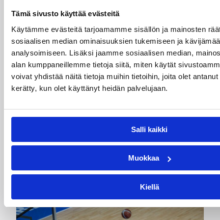
Tämä sivusto käyttää evästeitä
Käytämme evästeitä tarjoamamme sisällön ja mainosten räät
sosiaalisen median ominaisuuksien tukemiseen ja kävijäm
analysoimiseen. Lisäksi jaamme sosiaalisen median, mainosa
alan kumppaneillemme tietoja siitä, miten käytät sivusto
11.09.2025 21:02
Pyörätuolikoripallo
voivat yhdistää näitä tietoja muihin tietoihin, joita olet antanut h
kerätty, kun olet käyttänyt heidän palvelujaan.
Suomi kaatoi Unkarin
pyörätuolikoriksen EM-kisoissa
Salli kaikki
Suomi nappasi pyörätuolikoripallon C-
divisioonan EM-kisojen toisen voiton, kun se
Muokkaa
kaatoi Unkarin selvin numeroin 73-15.
Kiellä