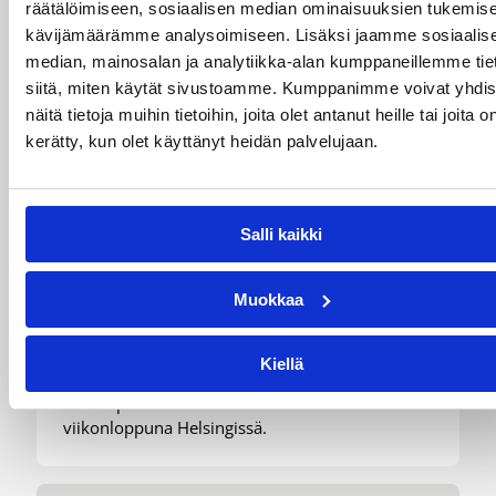
räätälöimiseen, sosiaalisen median ominaisuuksien tukemise
kävijämäärämme analysoimiseen. Lisäksi jaamme sosiaalis
median, mainosalan ja analytiikka-alan kumppaneillemme tie
siitä, miten käytät sivustoamme. Kumppanimme voivat yhdis
näitä tietoja muihin tietoihin, joita olet antanut heille tai joita o
kerätty, kun olet käyttänyt heidän palvelujaan.
07.08.2026 21:42
Maaottelu
Ruotsi piirun verran
Susiladiesia parempi
Salli kaikki
Tukholmassa
Muokkaa
Susiladies päätti Tukholmassa pelatun kahden
ottelun mittaisen miniturnauksen tappioon, kun
Kiellä
Ruotsi oli parempi loppulukemin 73-68 (33-47).
Suomi pelaa seuraavan kerran ensi
viikonloppuna Helsingissä.