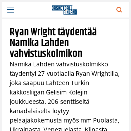
Siirry
sisältöön
Ryan Wright täydentää
Namika Lahden
vahvistuskolmikon
Namika Lahden vahvistuskolmikko
täydentyi 27-vuotiaalla Ryan Wrightilla,
joka saapuu Lahteen Turkin
kakkosliigan Gelisim Kolejin
joukkueesta. 206-senttiseltä
kanadalaiselta löytyy
pelaajakokemusta myös mm Puolasta,
Ukrainasta, Venezuelasta, Kiinasta,