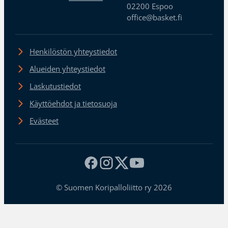
02200 Espoo
office@basket.fi
Henkilöstön yhteystiedot
Alueiden yhteystiedot
Laskutustiedot
Käyttöehdot ja tietosuoja
Evästeet
© Suomen Koripalloliitto ry 2026