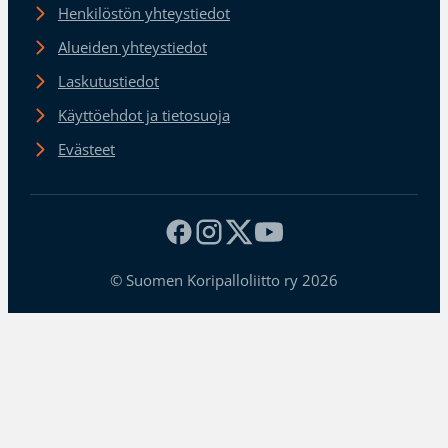
Henkilöstön yhteystiedot
Alueiden yhteystiedot
Laskutustiedot
Käyttöehdot ja tietosuoja
Evästeet
© Suomen Koripalloliitto ry 2026