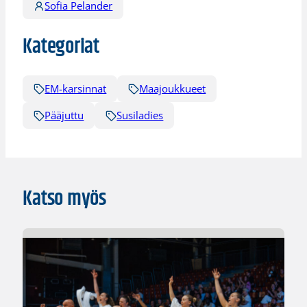
Sofia Pelander
Kategoriat
EM-karsinnat
Maajoukkueet
Pääjuttu
Susiladies
Katso myös