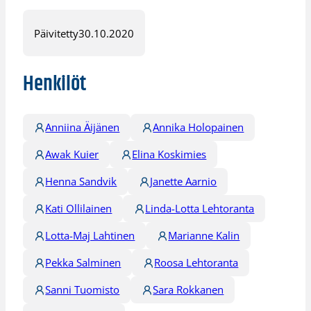
Päivitetty
30.10.2020
Henkilöt
Anniina Äijänen
Annika Holopainen
Awak Kuier
Elina Koskimies
Henna Sandvik
Janette Aarnio
Kati Ollilainen
Linda-Lotta Lehtoranta
Lotta-Maj Lahtinen
Marianne Kalin
Pekka Salminen
Roosa Lehtoranta
Sanni Tuomisto
Sara Rokkanen