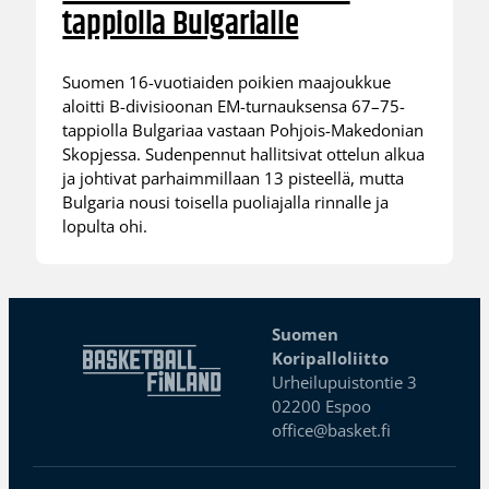
tappiolla Bulgarialle
Suomen 16-vuotiaiden poikien maajoukkue
aloitti B-divisioonan EM-turnauksensa 67–75-
tappiolla Bulgariaa vastaan Pohjois-Makedonian
Skopjessa. Sudenpennut hallitsivat ottelun alkua
ja johtivat parhaimmillaan 13 pisteellä, mutta
Bulgaria nousi toisella puoliajalla rinnalle ja
lopulta ohi.
Suomen
Koripalloliitto
Urheilupuistontie 3
02200 Espoo
office@basket.fi