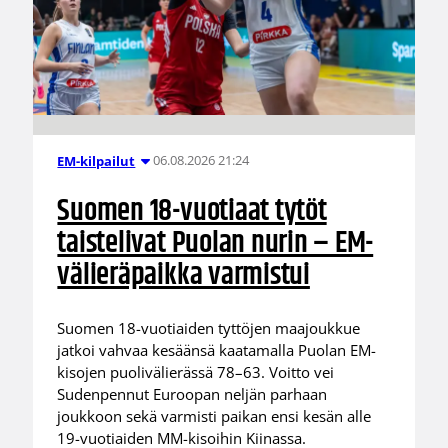
06.08.2026 21:24
EM-kilpailut
Suomen 18-vuotiaat tytöt
taistelivat Puolan nurin – EM-
välieräpaikka varmistui
Suomen 18-vuotiaiden tyttöjen maajoukkue
jatkoi vahvaa kesäänsä kaatamalla Puolan EM-
kisojen puolivälierässä 78–63. Voitto vei
Sudenpennut Euroopan neljän parhaan
joukkoon sekä varmisti paikan ensi kesän alle
19-vuotiaiden MM-kisoihin Kiinassa.