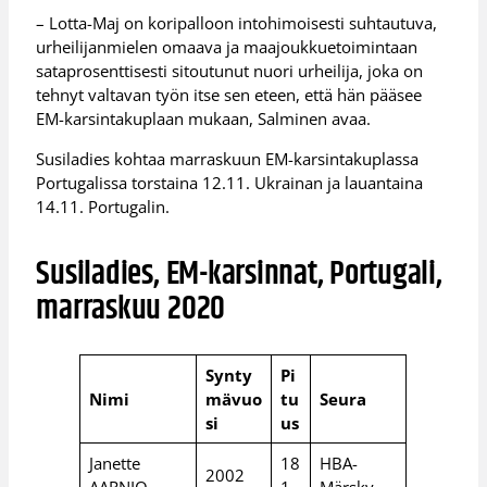
– Lotta-Maj on koripalloon intohimoisesti suhtautuva,
urheilijanmielen omaava ja maajoukkuetoimintaan
sataprosenttisesti sitoutunut nuori urheilija, joka on
tehnyt valtavan työn itse sen eteen, että hän pääsee
EM-karsintakuplaan mukaan, Salminen avaa.
Susiladies kohtaa marraskuun EM-karsintakuplassa
Portugalissa torstaina 12.11. Ukrainan ja lauantaina
14.11. Portugalin.
Susiladies, EM-karsinnat, Portugali,
marraskuu 2020
Synty
Pi
Nimi
mävuo
tu
Seura
si
us
Janette
18
HBA-
2002