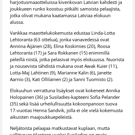
harjoitusmaaotteluissa kivenkovan Latvian kahdesti ja
joukkueen runko koostuu pitkälti samoista pelaajista,
jotka olivat mukana kaatamassa Latviaa elokuun
alussa.
Vankkaa maaottelukokemusta edustaa Linda-Lotta
Lehtoranta (63 ottelua), jonka vanavedessä ovat
Anniina Äijänen (28), Elina Koskimies (20), Roosa
Lehtoranta (17) ja Sara Rokkanen (15) enimmillä
peleillä niistä, jotka pelasivat myös elokuussa. Nuorista
ja nousevista tähdistä mukana ovat Awak Kuier (11),
Lotta-Maj Lahtinen (9), Marianne Kalin (6), Janette
Aarnio (3), Kati Ollilainen (2) ja Sanni Tuomisto (2).
Elokuuhun verrattuna lisäykset ovat kokeneet Annika
Holopainen (36) ja Susiladies-kapteeni Sofia Pelander
(35) sekä lisää urheilullisuutta kokoonpanoon tuova
17-vuotias Henna Sandvik, jolla ei ole vielä kokemusta
aikuisten maajoukkuepeleistä.
Neljätoista pelaajaa matkustavat kuplaan, mutta
vallitsevan tilanteen vuoksi Susiladies on myös