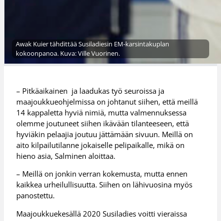
Awak Kuier tähdittää Susiladiesin EM-karsintakuplan
kokoonpanoa. Kuva: Ville Vuorinen.
– Pitkäaikainen ja laadukas työ seuroissa ja
maajoukkueohjelmissa on johtanut siihen, että meillä
14 kappaletta hyviä nimiä, mutta valmennuksessa
olemme joutuneet siihen ikävään tilanteeseen, että
hyviäkin pelaajia joutuu jättämään sivuun. Meillä on
aito kilpailutilanne jokaiselle pelipaikalle, mikä on
hieno asia, Salminen aloittaa.
– Meillä on jonkin verran kokemusta, mutta ennen
kaikkea urheilullisuutta. Siihen on lähivuosina myös
panostettu.
Maajoukkuekesällä 2020 Susiladies voitti vieraissa