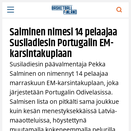
Siirry
sisältöön
Salminen nimesi 14 pelaajaa
Susiladiesin Portugalin EM-
karsintakuplaan
Susiladiesin päävalmentaja Pekka
Salminen on nimennyt 14 pelaajaa
marraskuun EM-karsintakuplaan, joka
järjestetään Portugalin Odivelasissa.
Salmisen lista on pitkälti sama joukkue
kuin kesän menestyksekkäissä Latvia-
maaotteluissa, höystettynä
muutamalla kokeneemmalla pelurilla.