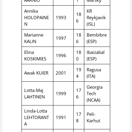
AARNIO
1
Märsky
Annika
KR
18
HOLOPAINE
1993
Reykjavik
6
N
(ISL)
Marianne
18
Bembibre
1997
KALIN
6
(ESP)
Elina
18
Ibaizabal
1996
KOSKIMIES
0
(ESP)
19
Ragusa
Awak KUIER
2001
4
(ITA)
Georgia
Lotta-Maj
17
1999
Tech
LAHTINEN
6
(NCAA)
Linda-Lotta
17
Peli-
LEHTORANT
1991
8
Karhut
A