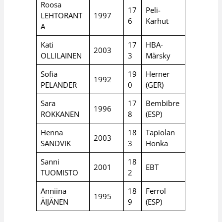
Roosa
17
Peli-
LEHTORANT
1997
6
Karhut
A
Kati
17
HBA-
2003
OLLILAINEN
3
Märsky
Sofia
19
Herner
1992
PELANDER
0
(GER)
Sara
17
Bembibre
1996
ROKKANEN
8
(ESP)
Henna
18
Tapiolan
2003
SANDVIK
3
Honka
Sanni
18
2001
EBT
TUOMISTO
2
Anniina
18
Ferrol
1995
ÄIJÄNEN
9
(ESP)