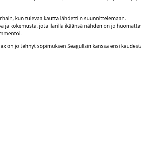
varhain, kun tulevaa kautta lähdettiin suunnittelemaan.
a ja kokemusta, jota Ilarilla ikäänsä nähden on jo huomatt
ommentoi.
xlax on jo tehnyt sopimuksen Seagullsin kanssa ensi kaudest