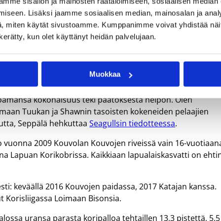
mme sisällön ja mainosten räätälöimiseen, sosiaalisen median
sinki Seagulls vahvistaa ensi kauden joukkuettaan entisestää
iseen. Lisäksi jaamme sosiaalisen median, mainosalan ja analy
pelannut 26-vuotias takamies Ilari Seppälä siirtyy Joensuun
, miten käytät sivustoamme. Kumppanimme voivat yhdistää näitä t
n kerätty, kun olet käyttänyt heidän palvelujaan.
sopimuksen Suomen maajoukkueen kapteenin, Shawn Huffin
teluita Suomi-paidassa pelannut Tuukka Kotti jatkaa
Muokkaa
ippu Korisliiga-parketeille.
rjoamansa kokonaisuus teki päätöksestä helpon. Olen
aamaan Tuukan ja Shawnin tasoisten kokeneiden pelaajien
kautta, Seppälä hehkuttaa
Seagullsin tiedotteessa
.
 jo vuonna 2009 Kouvolan Kouvojen riveissä vain 16-vuotiaan
na Lapuan Korikobrissa. Kaikkiaan lapualaiskasvatti on ehti
ti: keväällä 2016 Kouvojen paidassa, 2017 Katajan kanssa.
t Korisliigassa Loimaan Bisonsia.
alossa uransa parasta koripalloa tehtaillen 13,3 pistettä, 5,5