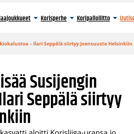
aajoukkueet
Korisperhe
Koripalloliitto
Uutis
kiokalustoa – Ilari Seppälä siirtyy Joensuusta Helsinkiin
lisää Susijengin
lari Seppälä siirtyy
nkiin
svatti aloitti Korisliiga-uransa jo