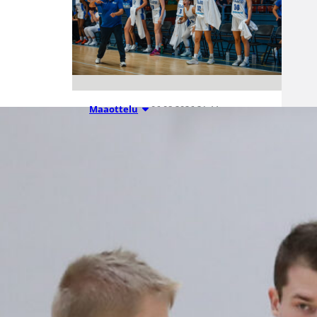
06.08.2026 21:44
Maaottelu
Susiladiesin
puolustus
rautaa
Tukholmassa
–