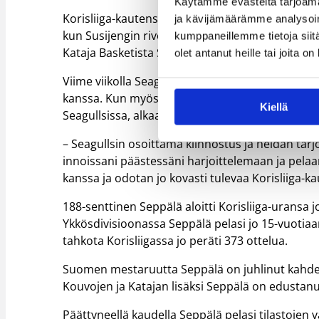
Käytämme evästeitä tarjoama
Korisliiga-kautensa puolivälieriin päättänyt Hel
ja kävijämäärämme analysoim
kun Susijengin riveissä MM-karsintaotteluitakin 
kumppaneillemme tietoja siitä
Kataja Basketista Seagullsin riveihin.
olet antanut heille tai joita o
Viime viikolla Seagulls ilmoitti solmineensa 
kanssa. Kun myös kaikkien aikojen eniten maaot
Kiellä
Seagullsissa, alkaa kasassa olemaan melkoinen n
– Seagullsin osoittama kiinnostus ja heidän ta
innoissani päästessäni harjoittelemaan ja pel
kanssa ja odotan jo kovasti tulevaa Korisliiga-
188-senttinen Seppälä aloitti Korisliiga-uransa
Ykkösdivisioonassa Seppälä pelasi jo 15-vuotiaa
tahkota Korisliigassa jo peräti 373 ottelua.
Suomen mestaruutta Seppälä on juhlinut kahdes
Kouvojen ja Katajan lisäksi Seppälä on edustanu
Päättyneellä kaudella Seppälä pelasi tilastojen v