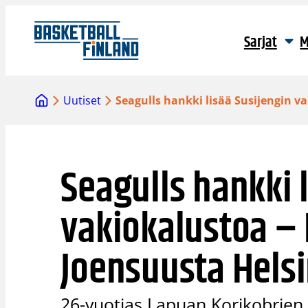
Siirry
sisältöön
Sarjat
M
Uutiset
Seagulls hankki lisää Susijengin va
Seagulls hankki 
vakiokalustoa – I
Joensuusta Helsi
26-vuotias Lapuan Korikobrien ka