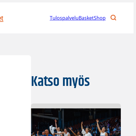
et
Tulospalvelu
BasketShop
Katso myös