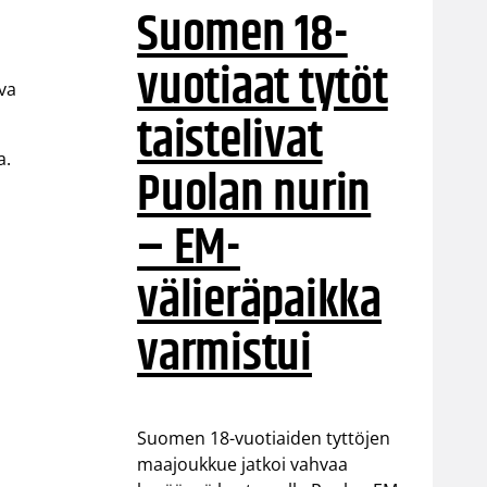
Suomen 18-
vuotiaat tytöt
ava
taistelivat
a.
Puolan nurin
– EM-
välieräpaikka
varmistui
Suomen 18-vuotiaiden tyttöjen
maajoukkue jatkoi vahvaa