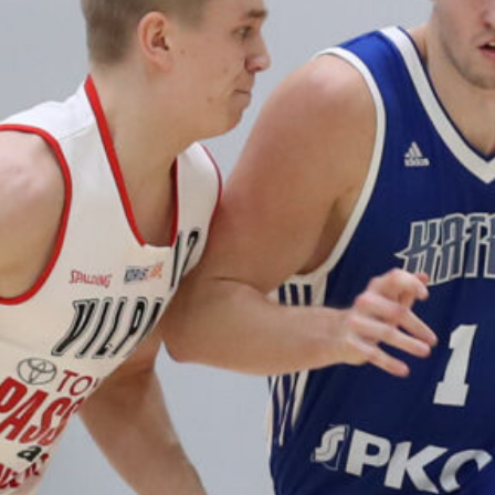
harvinaislaatu
inen voitto
Liettuasta
Susiladies nappasi
harvinaislaatuisen voiton
Liettuasta Tukholmassa
pelatussa maaottelussa.
Susiladies voitti vakuuttavasti
Liettuan 81-70 (48-36) Elina
Aarnisalon 22 pisteen
johdattamana. Suomi pelaa
Tukholmassa vielä toisen
ottelun, kun huomenna vastaan
tulee Ruotsi.