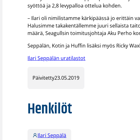
syöttöä ja 2,8 levypalloa ottelua kohden.
– Ilari oli nimilistamme kärkipäässä jo erittäin 
Halusimme takakentällemme juuri sellaista taito
määrä, Seagullsin toimitusjohtaja Aku Perho k
Seppälän, Kotin ja Huffin lisäksi myös Ricky Wa
Ilari Seppälän uratilastot
Päivitetty
23.05.2019
Henkilöt
Ilari Seppälä