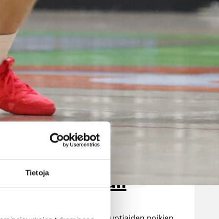
poikien
maajoukkue
päätti Nordic
Open -
turnauksen
tappioon
Latviaa
vastaan
Tietoja
 Ville Vuorinen
Suomen 15-vuotiaiden poikien