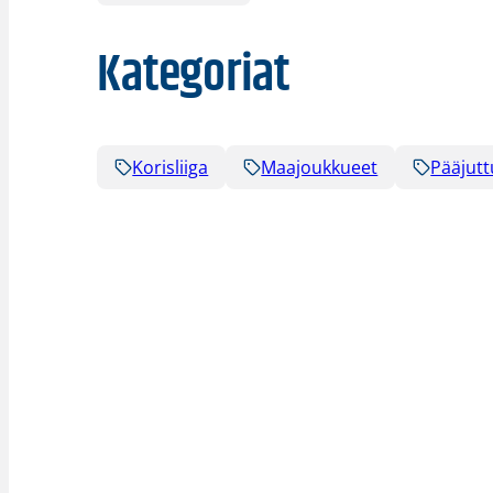
Kategoriat
Korisliiga
Maajoukkueet
Pääjutt