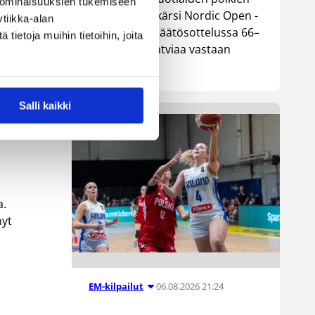
 ominaisuuksien tukemiseen
maajoukkue kärsi Nordic Open -
n,
tiikka-alan
turnauksen päätösottelussa 66–
ietoja muihin tietoihin, joita
74-tappion Latviaa vastaan
Lohjalla.
Salli kaikki
a.
nyt
06.08.2026 21:24
EM-kilpailut