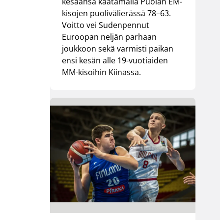
kesäänsä kaatamalla Puolan EM-
kisojen puolivälierässä 78–63.
Voitto vei Sudenpennut
Euroopan neljän parhaan
joukkoon sekä varmisti paikan
ensi kesän alle 19-vuotiaiden
MM-kisoihin Kiinassa.