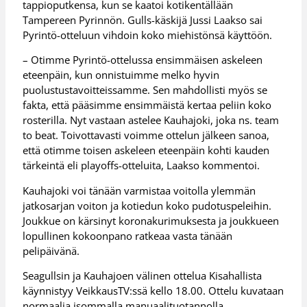
tappioputkensa, kun se kaatoi kotikentällään
Tampereen Pyrinnön. Gulls-käskijä Jussi Laakso sai
Pyrintö-otteluun vihdoin koko miehistönsä käyttöön.
– Otimme Pyrintö-ottelussa ensimmäisen askeleen
eteenpäin, kun onnistuimme melko hyvin
puolustustavoitteissamme. Sen mahdollisti myös se
fakta, että pääsimme ensimmäistä kertaa peliin koko
rosterilla. Nyt vastaan astelee Kauhajoki, joka ns. team
to beat. Toivottavasti voimme ottelun jälkeen sanoa,
että otimme toisen askeleen eteenpäin kohti kauden
tärkeintä eli playoffs-otteluita, Laakso kommentoi.
Kauhajoki voi tänään varmistaa voitolla ylemmän
jatkosarjan voiton ja kotiedun koko pudotuspeleihin.
Joukkue on kärsinyt koronakurimuksesta ja joukkueen
lopullinen kokoonpano ratkeaa vasta tänään
pelipäivänä.
Seagullsin ja Kauhajoen välinen ottelua Kisahallista
käynnistyy VeikkausTV:ssä kello 18.00. Ottelu kuvataan
normaalia isommalla manuaalituotannolla.