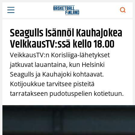
Siirry
sisältöön
Seagulls isännöi Kauhajokea
VeikkausTV:ssä kello 18.00
VeikkausTV:n Korisliiga-lähetykset
jatkuvat lauantaina, kun Helsinki
Seagulls ja Kauhajoki kohtaavat.
Kotijoukkue tarvitsee pisteitä
tarratakseen pudotuspelien kotietuun.