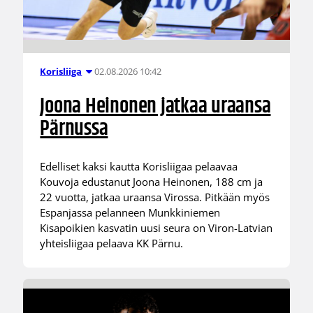
02.08.2026 10:42
Korisliiga
Joona Heinonen jatkaa uraansa
Pärnussa
Edelliset kaksi kautta Korisliigaa pelaavaa
Kouvoja edustanut Joona Heinonen, 188 cm ja
22 vuotta, jatkaa uraansa Virossa. Pitkään myös
Espanjassa pelanneen Munkkiniemen
Kisapoikien kasvatin uusi seura on Viron-Latvian
yhteisliigaa pelaava KK Pärnu.