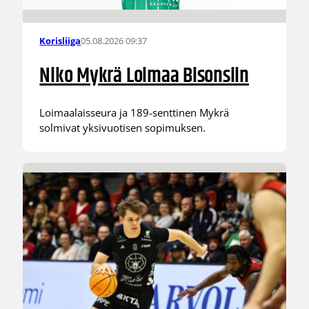
05.08.2026 09:37
Korisliiga
Niko Mykrä Loimaa Bisonsiin
Loimaalaisseura ja 189-senttinen Mykrä
solmivat yksivuotisen sopimuksen.