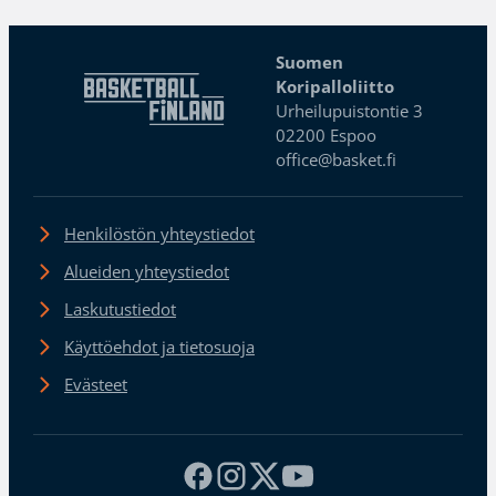
Suomen
Koripalloliitto
Urheilupuistontie 3
02200 Espoo
office@basket.fi
Henkilöstön yhteystiedot
Alueiden yhteystiedot
Laskutustiedot
Käyttöehdot ja tietosuoja
Evästeet