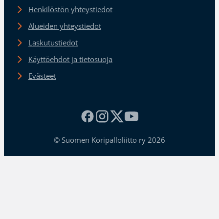
Henkilöstön yhteystiedot
Alueiden yhteystiedot
Laskutustiedot
Käyttöehdot ja tietosuoja
Evästeet
© Suomen Koripalloliitto ry 2026