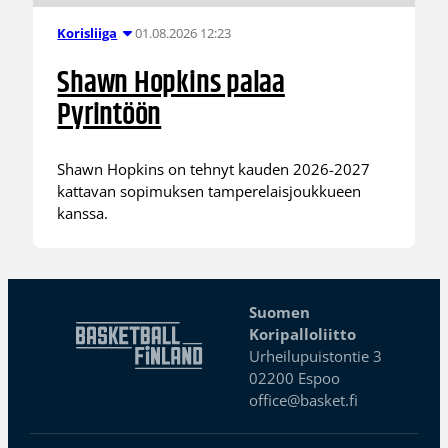
01.08.2026 12:23
Korisliiga
Shawn Hopkins palaa
Pyrintöön
Shawn Hopkins on tehnyt kauden 2026-2027
kattavan sopimuksen tamperelaisjoukkueen
kanssa.
Suomen
Koripalloliitto
Urheilupuistontie 3
02200 Espoo
office@basket.fi