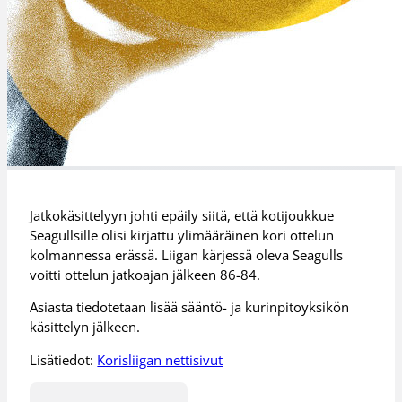
Jatkokäsittelyyn johti epäily siitä, että kotijoukkue
Seagullsille olisi kirjattu ylimääräinen kori ottelun
kolmannessa erässä. Liigan kärjessä oleva Seagulls
voitti ottelun jatkoajan jälkeen 86-84.
Asiasta tiedotetaan lisää sääntö- ja kurinpitoyksikön
käsittelyn jälkeen.
Lisätiedot:
Korisliigan nettisivut