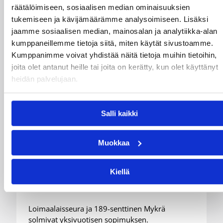
räätälöimiseen, sosiaalisen median ominaisuuksien
tukemiseen ja kävijämäärämme analysoimiseen. Lisäksi
jaamme sosiaalisen median, mainosalan ja analytiikka-alan
kumppaneillemme tietoja siitä, miten käytät sivustoamme.
Kumppanimme voivat yhdistää näitä tietoja muihin tietoihin,
joita olet antanut heille tai joita on kerätty, kun olet käyttänyt
heidän palvelujaan.
Salli kaikki
Muokkaa
05.08.2026 09:37
Korisliiga
Kiellä
Niko Mykrä Loimaa Bisonsiin
Loimaalaisseura ja 189-senttinen Mykrä
solmivat yksivuotisen sopimuksen.