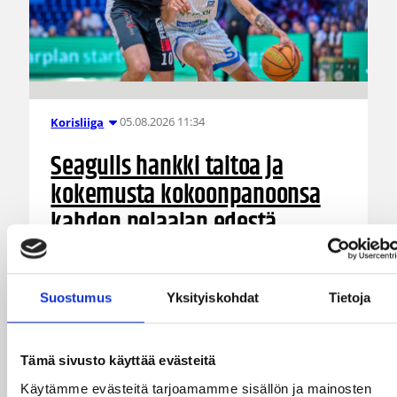
05.08.2026 11:34
Korisliiga
Seagulls hankki taitoa ja
kokemusta kokoonpanoonsa
kahden pelaajan edestä
Helsinki Seagullsin kokoonpano vahvistuu
kahdella tuoreella kasvolla. Joukkue on tehnyt
Suostumus
Yksityiskohdat
Tietoja
tulevan kauden mittaiset sopimukset viime
kaudella Saksan ProA-sarjan Karlsruhe Lionsia
edustaneen 26-vuotiaan yhdysvaltalaislaituri
Tämä sivusto käyttää evästeitä
Tyrese Williamsin sekä viime kaudella Kouvoja
edustaneen 32-vuotiaan Timi Puittisen kanssa.
Käytämme evästeitä tarjoamamme sisällön ja mainosten